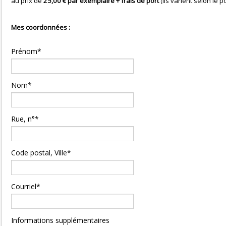
au prix de
25,00 € par exemplaire + frais de port
(Ils varient selon le 
Mes coordonnées :
Prénom*
Nom*
Rue, n°*
Code postal, Ville*
Courriel*
Informations supplémentaires