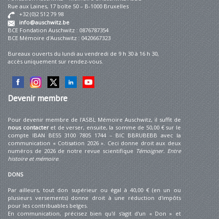
Rue aux Laines, 17 boîte 50 – B-1000 Bruxelles
+32 (0)2 512 79 98
info@auschwitz.be
BCE Fondation Auschwitz : 0876787354
BCE Mémoire d'Auschwitz : 0420667323
Bureaux ouverts du lundi au vendredi de 9 h 30 à 16 h 30,
accès uniquement sur rendez-vous.
Devenir
membre
Pour devenir membre de l'ASBL Mémoire Auschwitz, il suffit de
nous contacter
et de verser, ensuite, la somme de 50,00 € sur le
compte IBAN BE55 3100 7805 1744 – BIC BBRUBEBB avec la
communication « Cotisation 2026 ». Ceci donne droit aux deux
numéros de 2026 de notre revue scientifique
Témoigner. Entre
histoire et mémoire
.
DONS
Par ailleurs, tout don supérieur ou égal à 40,00 € (en un ou
plusieurs versements) donne droit à une réduction d'impôts
pour les contribuables belges.
En communication, précisez bien qu'il s'agit d'un « Don » et