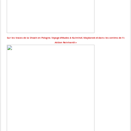
Sur les traces de la Shoah en Pologne. Voyage d’études à Kulmhof, Majdanek et dans les centres de l’«
Aktion Reinhardt »