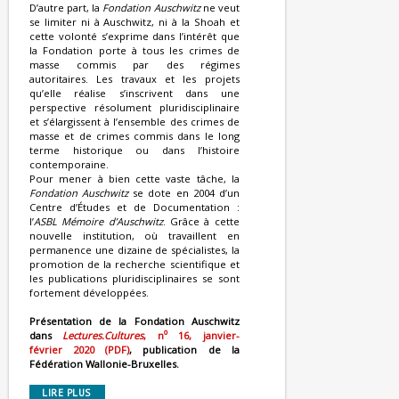
D’autre part, la
Fondation Auschwitz
ne veut
se limiter ni à Auschwitz, ni à la Shoah et
cette volonté s’exprime dans l’intérêt que
la Fondation porte à tous les crimes de
masse commis par des régimes
autoritaires. Les travaux et les projets
qu’elle réalise s’inscrivent dans une
perspective résolument pluridisciplinaire
et s’élargissent à l’ensemble des crimes de
masse et de crimes commis dans le long
terme historique ou dans l’histoire
contemporaine.
Pour mener à bien cette vaste tâche, la
Fondation Auschwitz
se dote en 2004 d’un
Centre d’Études et de Documentation :
l’
ASBL Mémoire d’Auschwitz
. Grâce à cette
nouvelle institution, où travaillent en
permanence une dizaine de spécialistes, la
promotion de la recherche scientifique et
les publications pluridisciplinaires se sont
fortement développées.
Présentation de la Fondation Auschwitz
o
dans
Lectures.Cultures
, n
16, janvier-
février 2020 (PDF)
, publication de la
Fédération Wallonie-Bruxelles.
LIRE PLUS