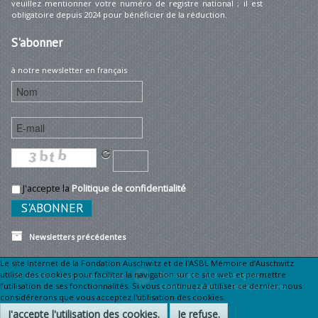
veuillez mentionner votre numéro de registre national ; il est
obligatoire depuis 2024 pour bénéficier de la réduction.
S'abonner
à notre newsletter en français
J'accepte la
Politique de confidentialité
Newsletters précédentes
Le site Internet de la Fondation Auschwitz et de l'ASBL Mémoire d’Auschwitz
utilise des cookies pour faciliter la navigation sur ce site web et permettre
© 2026 Fondation Auschwitz
Plan du site
Mentions légales •
l’utilisation de ses fonctionnalités. Si vous continuez à utiliser ce dernier, nous
Charte Vie privée •
Politique cookies
considérerons que vous acceptez l'utilisation des cookies.
J'accepte l'utilisation des cookies.
Je refuse.