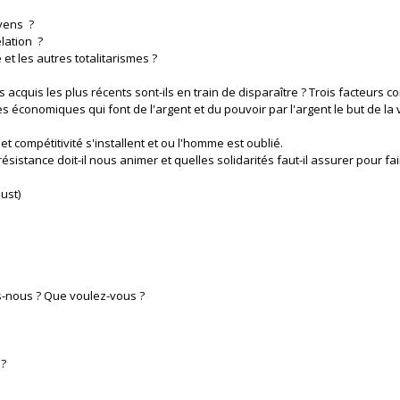
oyens ?
lation ?
 et les autres totalitarismes ?
 acquis les plus récents sont-ils en train de disparaître ? Trois facteurs co
économiques qui font de l'argent et du pouvoir par l'argent le but de la v
et compétitivité s'installent et ou l'homme est oublié.
istance doit-il nous animer et quelles solidarités faut-il assurer pour fair
ust)
ns-nous ? Que voulez-vous ?
 ?