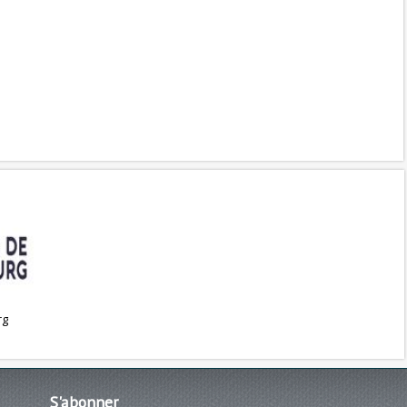
rg
S'abonner