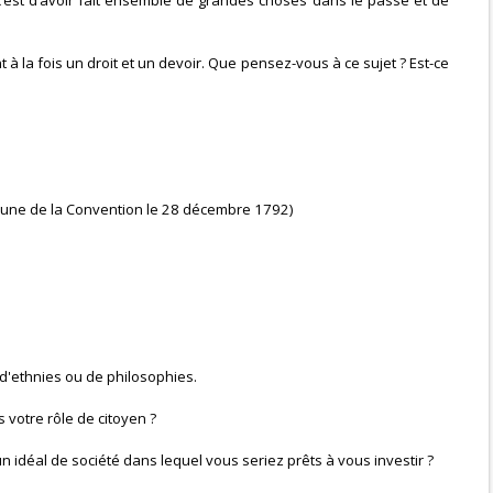
’est d’avoir fait ensemble de grandes choses dans le passé et de
 la fois un droit et un devoir. Que pensez-vous à ce sujet ? Est-ce
ibune de la Convention le 28 décembre 1792)
d'ethnies ou de philosophies.
 votre rôle de citoyen ?
 idéal de société dans lequel vous seriez prêts à vous investir ?