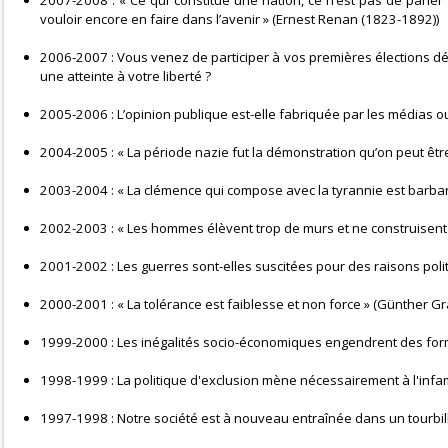
2007-2008 : « Ce qui constitue une nation, ce n’est pas de parl
vouloir encore en faire dans l’avenir » (Ernest Renan (1823-1892))
2006-2007 : Vous venez de participer à vos premières élections dém
une atteinte à votre liberté ?
2005-2006 : L’opinion publique est-elle fabriquée par les médias ou 
2004-2005 : « La période nazie fut la démonstration qu’on peut être cu
2003-2004 : « La clémence qui compose avec la tyrannie est barbar
2002-2003 : « Les hommes élèvent trop de murs et ne construisent
2001-2002 : Les guerres sont-elles suscitées pour des raisons polit
2000-2001 : « La tolérance est faiblesse et non force » (Günther Gr
1999-2000 : Les inégalités socio-économiques engendrent des form
1998-1999 : La politique d'exclusion mène nécessairement à l'infam
1997-1998 : Notre société est à nouveau entraînée dans un tourbill