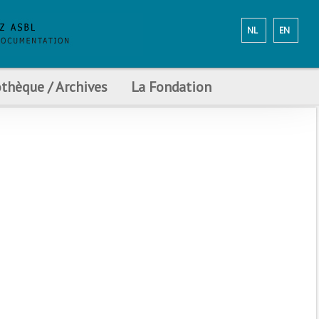
NL
EN
othèque / Archives
La Fondation