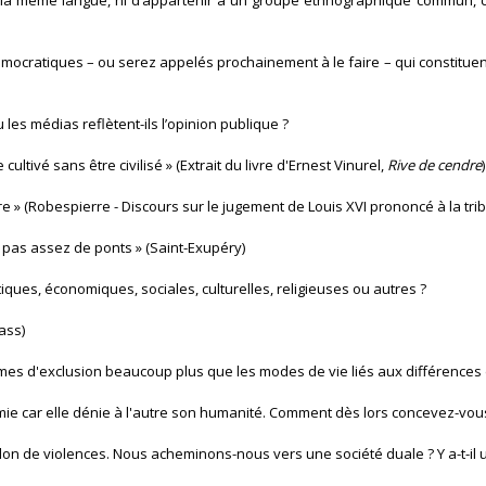
er la même langue, ni d’appartenir à un groupe ethnographique commun, c
ocratiques – ou serez appelés prochainement à le faire – qui constituent à
les médias reflètent-ils l’opinion publique ?
ltivé sans être civilisé » (Extrait du livre d'Ernest Vinurel,
Rive de cendre
)
e » (Robespierre - Discours sur le jugement de Louis XVI prononcé à la tr
 pas assez de ponts » (Saint-Exupéry)
iques, économiques, sociales, culturelles, religieuses ou autres ?
ass)
es d'exclusion beaucoup plus que les modes de vie liés aux différences 
ie car elle dénie à l'autre son humanité. Comment dès lors concevez-vous
on de violences. Nous acheminons-nous vers une société duale ? Y a-t-il un