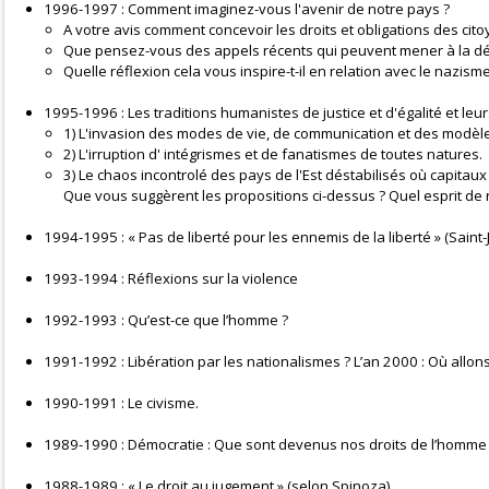
1996-1997 : Comment imaginez-vous l'avenir de notre pays ?
A votre avis comment concevoir les droits et obligations des cit
Que pensez-vous des appels récents qui peuvent mener à la dé
Quelle réflexion cela vous inspire-t-il en relation avec le nazisme
1995-1996 : Les traditions humanistes de justice et d'égalité et leurs
1) L'invasion des modes de vie, de communication et des modèles 
2) L'irruption d' intégrismes et de fanatismes de toutes natures.
3) Le chaos incontrolé des pays de l'Est déstabilisés où capitaux 
Que vous suggèrent les propositions ci-dessus ? Quel esprit de rés
1994-1995 : « Pas de liberté pour les ennemis de la liberté » (Saint-J
1993-1994 : Réflexions sur la violence
1992-1993 : Qu’est-ce que l’homme ?
1991-1992 : Libération par les nationalismes ? L’an 2000 : Où allo
1990-1991 : Le civisme.
1989-1990 : Démocratie : Que sont devenus nos droits de l’homme
1988-1989 : « Le droit au jugement » (selon Spinoza)