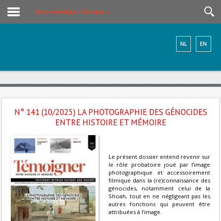
Revue scientifique « Témoigner »
NL
EN
N° 141 (10/2025) LA PHOTOGRAPHIE DES GÉNOCIDES
ENTRE HISTOIRE ET MÉMOIRE
Le présent dossier entend revenir sur
le rôle probatoire joué par l’image
photographique et accessoirement
filmique dans la (re)connaissance des
génocides, notamment celui de la
Shoah, tout en ne négligeant pas les
autres fonctions qui peuvent être
attribuées à l’image.