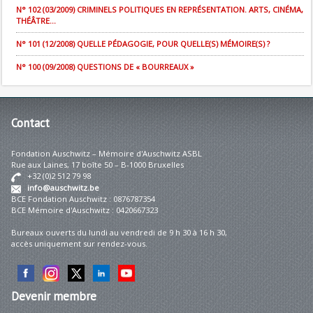
N° 102 (03/2009) CRIMINELS POLITIQUES EN REPRÉSENTATION. ARTS, CINÉMA,
THÉÂTRE...
N° 101 (12/2008) QUELLE PÉDAGOGIE, POUR QUELLE(S) MÉMOIRE(S) ?
N° 100 (09/2008) QUESTIONS DE « BOURREAUX »
Contact
Fondation Auschwitz – Mémoire d'Auschwitz ASBL
Rue aux Laines, 17 boîte 50 – B-1000 Bruxelles
+32 (0)2 512 79 98
info@auschwitz.be
BCE Fondation Auschwitz : 0876787354
BCE Mémoire d'Auschwitz : 0420667323
Bureaux ouverts du lundi au vendredi de 9 h 30 à 16 h 30,
accès uniquement sur rendez-vous.
Devenir
membre