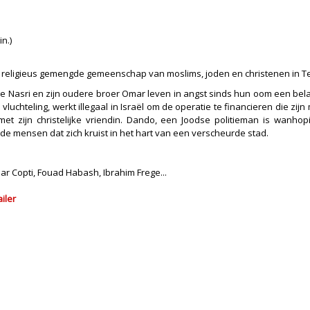
n.)
 religieus gemengde gemeenschap van moslims, joden en christenen in Tel Av
ge Nasri en zijn oudere broer Omar leven in angst sinds hun oom een bela
e vluchteling, werkt illegaal in Israël om de operatie te financieren die 
et zijn christelijke vriendin. Dando, een Joodse politieman is wanhop
nde mensen dat zich kruist in het hart van een verscheurde stad.
ar Copti, Fouad Habash, Ibrahim Frege...
ailer