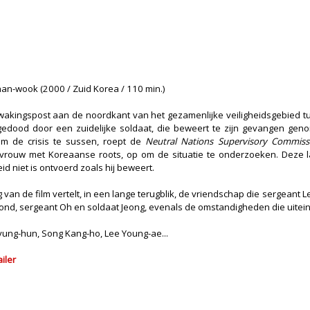
han-wook (2000 / Zuid Korea / 110 min.)
ewakingspost aan de noordkant van het gezamenlijke veiligheidsgebied
 gedood door een zuidelijke soldaat, die beweert te zijn gevangen gen
Om de crisis te sussen, roept de
Neutral Nations Supervisory Commiss
vrouw met Koreaanse roots, op om de situatie te onderzoeken. Deze la
id niet is ontvoerd zoals hij beweert.
g van de film vertelt, in een lange terugblik, de vriendschap die sergeant
nd, sergeant Oh en soldaat Jeong, evenals de omstandigheden die uiteind
yung-hun, Song Kang-ho, Lee Young-ae...
ailer