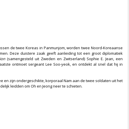
 tussen de twee Koreas in Panmunjom, worden twee Noord-Koreaanse
omen. Deze duistere zaak geeft aanleiding tot een groot diplomatiek
ion
(samengesteld uit Zweden en Zwitserland) Sophie E. Jean, een
atste ontmoet sergeant Lee Soo-yeok, en ontdekt al snel dat hij in
 Lee en zijn ondergeschikte, korporaal Nam aan de twee soldaten uit het
elijk leidden om Oh en Jeong neer te schieten.