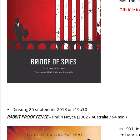
Met: Tom H
Officiële tr
Dinsdag 25 september 2018 om 19u30
RABBIT PROOF FENCE
– Phillip Noyce (2002 / Australië / 94 min.)
In 1931, in
en haar zu