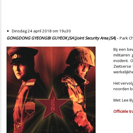
Dinsdag 24 april 2018 om 19u30
GONGDONG GYEONGBI GUYEOK JSA
[
Joint Security Area JSA
]
– Park C
Bij een b
militairen
incident. 
Zwitserse 
werkelijkhe
Het vervol
noorden bo
Met: Lee B
Officiële tr