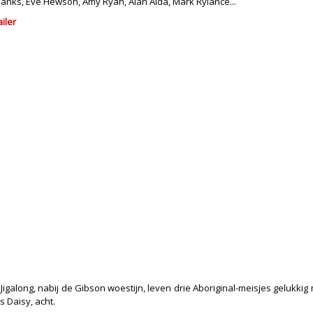
anks, Eve Hewson, Amy Ryan, Alan Alda, Mark Rylance...
ailer
 Jigalong, nabij de Gibson woestijn, leven drie Aboriginal-meisjes gelukkig 
s Daisy, acht.