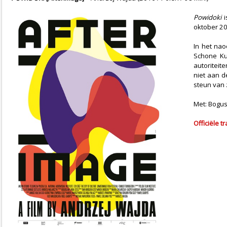
Powidoki
i
oktober 2
In het nao
Schone Ku
autoriteit
niet aan d
steun van z
Met: Bogus
Officiële tr