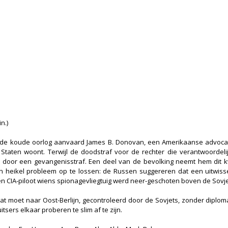
n.)
de koude oorlog aanvaard James B. Donovan, een Amerikaanse advocaat,
Staten woont. Terwijl de doodstraf voor de rechter die verantwoordelij
door een gevangenisstraf. Een deel van de bevolking neemt hem dit kw
 heikel probleem op te lossen: de Russen suggereren dat een uitwisse
n CIA-piloot wiens spionagevliegtuig werd neer-geschoten boven de Sovje
t moet naar Oost-Berlijn, gecontroleerd door de Sovjets, zonder diplom
tsers elkaar proberen te slim af te zijn.