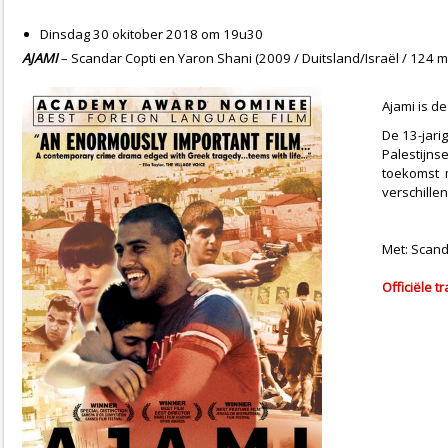
Dinsdag 30 okitober 2018 om 19u30
AJAMI
– Scandar Copti en Yaron Shani (2009 / Duitsland/Israël / 124 mi
Ajami is de
De 13-jari
Palestijns
toekomst m
verschille
Met: Scand
Officiële tr