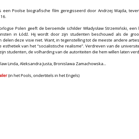
s een Poolse biografische film geregisseerd door Andrzej Wajda, tevens 
016.
orlogse Polen geeft de beroemde schilder Władysław Strzemiński, een l
nsten in Łódź. Hij wordt door zijn studenten beschouwd als de gro
en delen deze visie niet. Want, in tegenstelling tot de meeste andere artie
e esthetiek van het “socialistische realisme”. Verdreven van de universi
ijn studenten, de volharding van de autoriteiten die hem willen laten verd
law Linda, Aleksandra Justa, Bronislawa Zamachowska...
ailer
(in het Pools, ondertitels in het Engels)