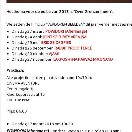
Het thema voor de editie van 2018 is “Over Grenzen heen”.
We zetten de filmclub “VERDOKEN BEELDEN” dit jaar verder met zes ni
Dinsdag 27 maart:
POWIDOKI [Afterimage]
Dinsdag 24 april:
JOINT SECURITY AREA JSA
Dinsdag 29 mei:
BRIDGE OF SPIES
Dinsdag 25 september:
RABBIT PROOF FENCE
Dinsdag 30 oktober:
AJAMI
Dinsdag 27 november:
LAKPOSHTHA PARVAZ MIKONAND
Praktisch:
Alle projecties zullen plaatsvinden om 19u30 in:
CINEMA AVENTURE
Centrumgalerij
Kleerkopersstraat 15
1000 Brussel
Prijs: € 6,00
Dinsdag 27 maart 2018 om 19u30
POWIDOKI
[Afterimage]
– Andrzej Wajda (2016 / Polen / 98 min.)