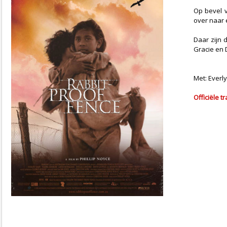
Op bevel v
over naar 
Daar zijn 
Gracie en 
Met: Everly
Officiële tr