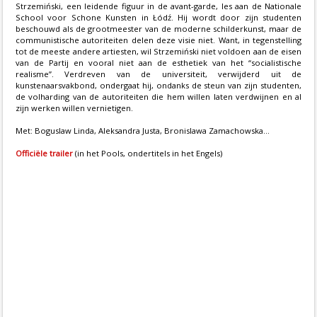
Strzemiński, een leidende figuur in de avant-garde, les aan de Nationale
School voor Schone Kunsten in Łódź. Hij wordt door zijn studenten
beschouwd als de grootmeester van de moderne schilderkunst, maar de
communistische autoriteiten delen deze visie niet. Want, in tegenstelling
tot de meeste andere artiesten, wil Strzemiński niet voldoen aan de eisen
van de Partij en vooral niet aan de esthetiek van het “socialistische
realisme”. Verdreven van de universiteit, verwijderd uit de
kunstenaarsvakbond, ondergaat hij, ondanks de steun van zijn studenten,
de volharding van de autoriteiten die hem willen laten verdwijnen en al
zijn werken willen vernietigen.
Met: Boguslaw Linda, Aleksandra Justa, Bronislawa Zamachowska...
Officiële trailer
(in het Pools, ondertitels in het Engels)