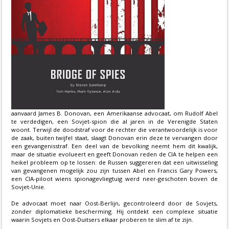
aanvaard James B. Donovan, een Amerikaanse advocaat, om Rudolf Abel
te verdedigen, een Sovjet-spion die al jaren in de Verenigde Staten
woont. Terwijl de doodstraf voor de rechter die verantwoordelijk is voor
de zaak, buiten twijfel staat, slaagt Donovan erin deze te vervangen door
een gevangenisstraf. Een deel van de bevolking neemt hem dit kwalijk,
maar de situatie evolueert en geeft Donovan reden de CIA te helpen een
heikel probleem op te lossen: de Russen suggereren dat een uitwisseling
van gevangenen mogelijk zou zijn tussen Abel en Francis Gary Powers,
een CIA-piloot wiens spionagevliegtuig werd neer-geschoten boven de
Sovjet-Unie.
De advocaat moet naar Oost-Berlijn, gecontroleerd door de Sovjets,
zonder diplomatieke bescherming. Hij ontdekt een complexe situatie
waarin Sovjets en Oost-Duitsers elkaar proberen te slim af te zijn.