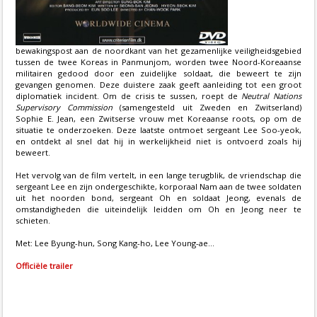
bewakingspost aan de noordkant van het gezamenlijke veiligheidsgebied
tussen de twee Koreas in Panmunjom, worden twee Noord-Koreaanse
militairen gedood door een zuidelijke soldaat, die beweert te zijn
gevangen genomen. Deze duistere zaak geeft aanleiding tot een groot
diplomatiek incident. Om de crisis te sussen, roept de
Neutral Nations
Supervisory Commission
(samengesteld uit Zweden en Zwitserland)
Sophie E. Jean, een Zwitserse vrouw met Koreaanse roots, op om de
situatie te onderzoeken. Deze laatste ontmoet sergeant Lee Soo-yeok,
en ontdekt al snel dat hij in werkelijkheid niet is ontvoerd zoals hij
beweert.
Het vervolg van de film vertelt, in een lange terugblik, de vriendschap die
sergeant Lee en zijn ondergeschikte, korporaal Nam aan de twee soldaten
uit het noorden bond, sergeant Oh en soldaat Jeong, evenals de
omstandigheden die uiteindelijk leidden om Oh en Jeong neer te
schieten.
Met: Lee Byung-hun, Song Kang-ho, Lee Young-ae...
Officiële trailer