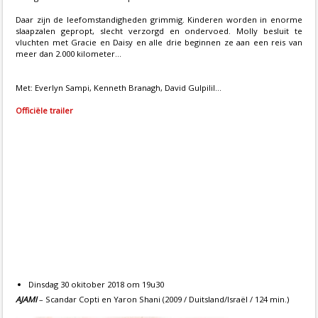
Daar zijn de leefomstandigheden grimmig. Kinderen worden in enorme
slaapzalen gepropt, slecht verzorgd en ondervoed. Molly besluit te
vluchten met Gracie en Daisy en alle drie beginnen ze aan een reis van
meer dan 2.000 kilometer...
Met: Everlyn Sampi, Kenneth Branagh, David Gulpilil...
Officiële trailer
Dinsdag 30 okitober 2018 om 19u30
AJAMI
– Scandar Copti en Yaron Shani (2009 / Duitsland/Israël / 124 min.)