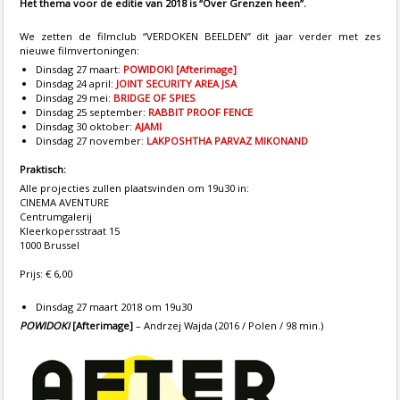
Het thema voor de editie van 2018 is “Over Grenzen heen”.
We zetten de filmclub “VERDOKEN BEELDEN” dit jaar verder met zes
nieuwe filmvertoningen:
Dinsdag 27 maart:
POWIDOKI [Afterimage]
Dinsdag 24 april:
JOINT SECURITY AREA JSA
Dinsdag 29 mei:
BRIDGE OF SPIES
Dinsdag 25 september:
RABBIT PROOF FENCE
Dinsdag 30 oktober:
AJAMI
Dinsdag 27 november:
LAKPOSHTHA PARVAZ MIKONAND
Praktisch:
Alle projecties zullen plaatsvinden om 19u30 in:
CINEMA AVENTURE
Centrumgalerij
Kleerkopersstraat 15
1000 Brussel
Prijs: € 6,00
Dinsdag 27 maart 2018 om 19u30
POWIDOKI
[Afterimage]
– Andrzej Wajda (2016 / Polen / 98 min.)