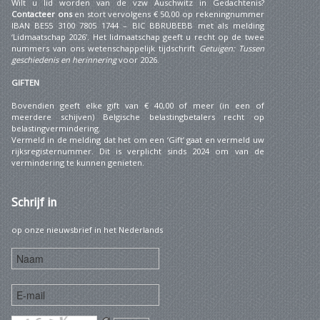
Wilt u lid worden van de vzw Auschwitz in Gedachtenis?
Contacteer ons
en stort vervolgens € 50,00 op rekeningnummer
IBAN BE55 3100 7805 1744 – BIC BBRUBEBB met als melding
‘Lidmaatschap 2026’. Het lidmaatschap geeft u recht op de twee
nummers van ons wetenschappelijk tijdschrift
Getuigen: Tussen
geschiedenis en herinnering
voor 2026.
GIFTEN
Bovendien geeft elke gift van € 40,00 of meer (in een of
meerdere schijven) Belgische belastingbetalers recht op
belastingvermindering.
Vermeld in de melding dat het om een ‘Gift’ gaat en vermeld uw
rijksregisternummer. Dit is verplicht sinds 2024 om van de
vermindering te kunnen genieten.
Schrijf
in
op onze nieuwsbrief in het Nederlands