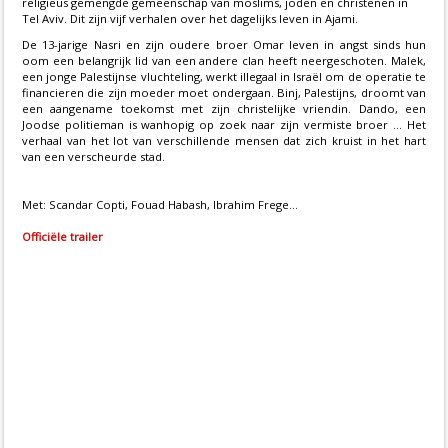
religieus gemengde gemeenschap van moslims, joden en christenen in
Tel Aviv. Dit zijn vijf verhalen over het dagelijks leven in Ajami.
De 13-jarige Nasri en zijn oudere broer Omar leven in angst sinds hun
oom een belangrijk lid van een andere clan heeft neergeschoten. Malek,
een jonge Palestijnse vluchteling, werkt illegaal in Israël om de operatie te
financieren die zijn moeder moet ondergaan. Binj, Palestijns, droomt van
een aangename toekomst met zijn christelijke vriendin. Dando, een
Joodse politieman is wanhopig op zoek naar zijn vermiste broer ... Het
verhaal van het lot van verschillende mensen dat zich kruist in het hart
van een verscheurde stad.
Met: Scandar Copti, Fouad Habash, Ibrahim Frege...
Officiële trailer