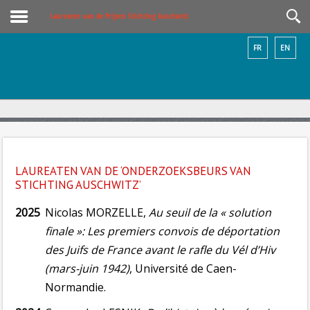
Laureaten van de Prijzen Stichting Auschwitz
FR
EN
LAUREATEN VAN DE ‘ONDERZOEKSBEURS VAN
STICHTING AUSCHWITZ’
2025
Nicolas MORZELLE,
Au seuil de la « solution
finale »: Les premiers convois de déportation
des Juifs de France avant le rafle du Vél d’Hiv
(mars-juin 1942)
, Université de Caen-
Normandie.