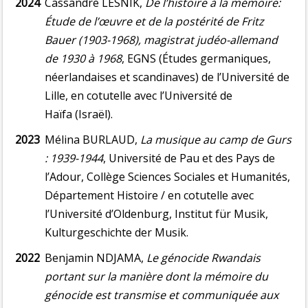
2024
Cassandre LESNIK,
De l’histoire à la mémoire:
Étude de l’œuvre et de la postérité de Fritz
Bauer (1903-1968), magistrat judéo-allemand
de 1930 à 1968
, EGNS (Études germaniques,
néerlandaises et scandinaves) de l’Université de
Lille, en cotutelle avec l’Université de
Haïfa (Israël).
2023
Mélina BURLAUD,
La musique au camp de Gurs
: 1939-1944
, Université de Pau et des Pays de
l’Adour, Collège Sciences Sociales et Humanités,
Département Histoire / en cotutelle avec
l’Université d’Oldenburg, Institut für Musik,
Kulturgeschichte der Musik.
2022
Benjamin NDJAMA,
Le génocide Rwandais
portant sur la manière dont la mémoire du
génocide est transmise et communiquée aux