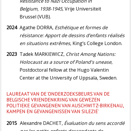
Resistance to Nazi Occupation in
Belgium, 1938-1945
, Vrije Universiteit
Brussel (VUB).
2024
Agathe DORRA,
Esthétique et formes de
résistance: Apport de dessins d’enfants réalisés
en situations extrêmes
, King’s College London.
2023
Tadek MARKIEWICZ,
Christ Among Nations:
Holocaust as a source of Poland's unease
,
Postdoctoral fellow at the Hugo Valentin
Center at the University of Uppsala, Sweden.
LAUREAAT VAN DE ‘ONDERZOEKSBEURS VAN DE
BELGISCHE VRIENDENKRING VAN GEWEZEN
POLITIEKE GEVANGENEN VAN AUSCHWITZ-BIRKENAU,
KAMPEN EN GEVANGENISSEN VAN SILEZIË’
2015
Alexandre DACHET,
Évaluation du sens accordé