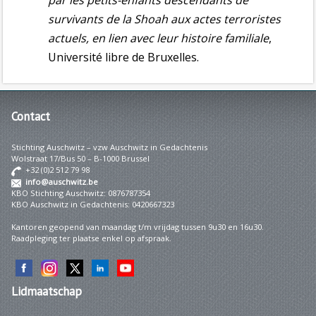
par les petits-enfants descendants de
survivants de la Shoah aux actes terroristes
actuels, en lien avec leur histoire familiale
,
Université libre de Bruxelles.
Contact
Stichting Auschwitz – vzw Auschwitz in Gedachtenis
Wolstraat 17/Bus 50 – B-1000 Brussel
+32 (0)2 512 79 98
info@auschwitz.be
KBO Stichting Auschwitz: 0876787354
KBO Auschwitz in Gedachtenis: 0420667323
Kantoren geopend van maandag t/m vrijdag tussen 9u30 en 16u30.
Raadpleging ter plaatse enkel op afspraak.
Lidmaatschap