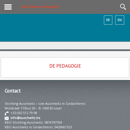
Label “Bakens voor Burgerzin”
FR
EN
DE PEDAGOGIE
Contact
Stichting Auschwitz – vzw Auschwitz in Gedachtenis
Wolstraat 17/Bus 50 – B-1000 Brussel
+32 (0)2 512 79 98
info@auschwitz.be
KBO Stichting Auschwitz: 0876787354
KBO Auschwitz in Gedachtenis: 0420667323