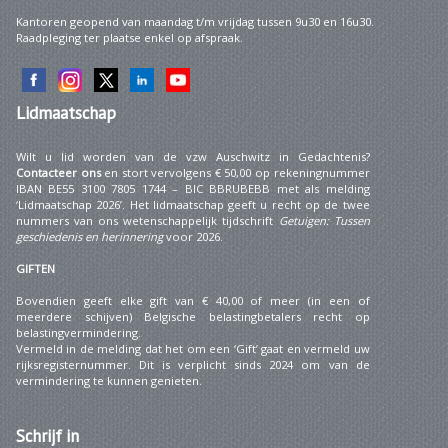
Kantoren geopend van maandag t/m vrijdag tussen 9u30 en 16u30.
Raadpleging ter plaatse enkel op afspraak.
Lidmaatschap
Wilt u lid worden van de vzw Auschwitz in Gedachtenis?
Contacteer ons
en stort vervolgens € 50,00 op rekeningnummer
IBAN BE55 3100 7805 1744 – BIC BBRUBEBB met als melding
‘Lidmaatschap 2026’. Het lidmaatschap geeft u recht op de twee
nummers van ons wetenschappelijk tijdschrift
Getuigen: Tussen
geschiedenis en herinnering
voor 2026.
GIFTEN
Bovendien geeft elke gift van € 40,00 of meer (in een of
meerdere schijven) Belgische belastingbetalers recht op
belastingvermindering.
Vermeld in de melding dat het om een ‘Gift’ gaat en vermeld uw
rijksregisternummer. Dit is verplicht sinds 2024 om van de
vermindering te kunnen genieten.
Schrijf
in