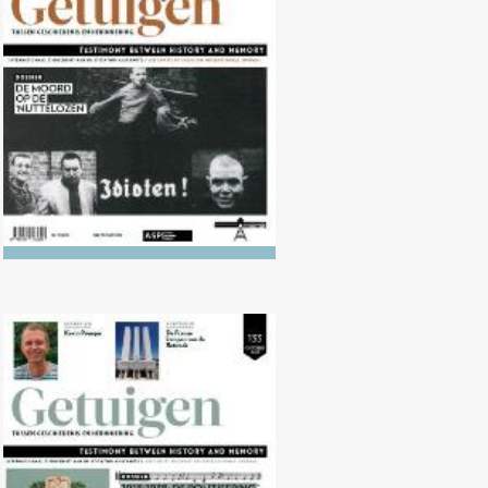
Nr. 134 (04/2022) De moord op
de ‘nuttelozen’
Nr. 133 (10/2021) 1918-1938: De
politisering van de muziek in
Europa