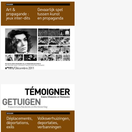
Nr. 111 (12/2011) Gevaarlijk spel
tussen kunst en propaganda
Nr. 110 (10/2011)
Volksverhuizingen, deportaties,
verbanningen