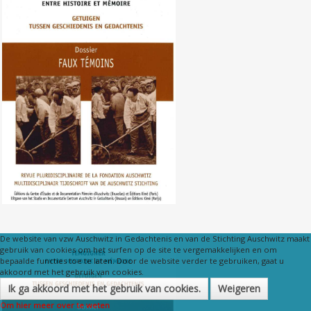
Nr. 106 (03/2010) Valse getuigen
De website van vzw Auschwitz in Gedachtenis en van de Stichting Auschwitz maakt
gebruik van cookies om het surfen op de site te vergemakkelijken en om
bepaalde functies toe te laten. Door de website verder te gebruiken, gaat u
akkoord met het gebruik van cookies.
Ik ga akkoord met het gebruik van cookies.
Weigeren
Om hier meer over te weten
Nr. 105 (12/2009) Charlotte Delbo