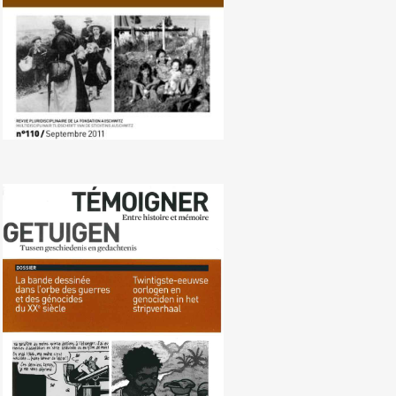
Nr. 109 (03/2011) Oorlogen en
genociden in het stripverhaal