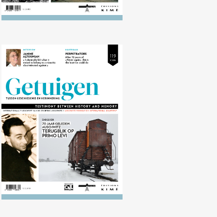
Nr. 119 (12/2014) 70 jaar geleden:
Auschwitz. Terugblik op Primo
Levi