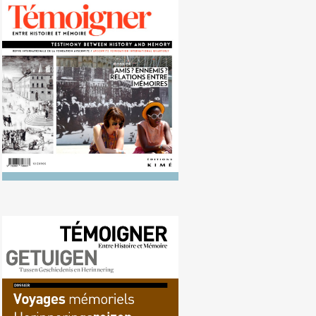
Nr. 117 (03/2013) Hoe
herinneringen zich tot elkaar
verhouden
Nr. 116 (09/2013)
Herdenkingsreizen