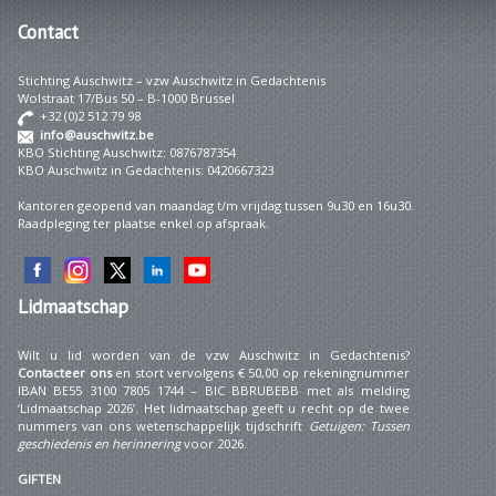
Contact
Stichting Auschwitz – vzw Auschwitz in Gedachtenis
Wolstraat 17/Bus 50 – B-1000 Brussel
+32 (0)2 512 79 98
info@auschwitz.be
KBO Stichting Auschwitz: 0876787354
KBO Auschwitz in Gedachtenis: 0420667323
Kantoren geopend van maandag t/m vrijdag tussen 9u30 en 16u30.
Raadpleging ter plaatse enkel op afspraak.
Lidmaatschap
Wilt u lid worden van de vzw Auschwitz in Gedachtenis?
Contacteer ons
en stort vervolgens € 50,00 op rekeningnummer
IBAN BE55 3100 7805 1744 – BIC BBRUBEBB met als melding
‘Lidmaatschap 2026’. Het lidmaatschap geeft u recht op de twee
nummers van ons wetenschappelijk tijdschrift
Getuigen: Tussen
geschiedenis en herinnering
voor 2026.
GIFTEN