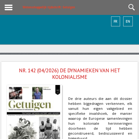
Wetenschappelijk tijdschrift: Getuigen
FR
EN
NR. 142 (04/2026) DE DYNAMIEKEN VAN HET
KOLONIALISME
De drie auteurs die aan dit dossier
hebben bijgedragen verkennen, elk
vanuit hun eigen vakgebied en
specifieke invalshoek, de manier
waarop de Europese samenlevingen
hun koloniale herinneringen
doorheen de tijd hebben
geconstrueerd, bediscussieerd en
bijgestuurd.