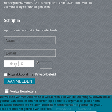
rijksregisternummer. Dit is verplicht sinds 2024 om van de
vermindering te kunnen genieten.
Schrijf
in
op onze nieuwsbrief in het Nederlands
Ik ga akkoord met
Privacy beleid
Vorige Newsletters
De website van vzw Auschwitz in Gedachtenis en van de Stichting Auschwitz maakt
gebruik van cookies om het surfen op de site te vergemakkelijken en om
bepaalde functies toe te laten. Door de website verder te gebruiken, gaat u
© 2026 Stichting Auschwitz
Sitemap
Wettelijke informatie •
akkoord met het gebruik van cookies.
Privacybeleid •
Cookiebeleid