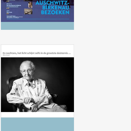
Hilde Braet met Charlotte
Klipstein, “En nochtans, het licht
schijnt zelfs in de grootste
duisternis ...”