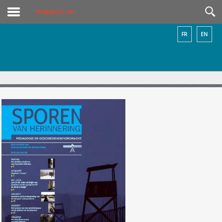
Pedagogische sets
FR
EN
Sporen van herinnering:
Auschwitz-Birkenau bezoeken