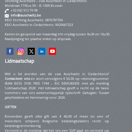
Stichting Auschwitz – vzw Auschwitz in Gedachtenis
Wolstraat 17/Bus 50 – B-1000 Brussel
+32 (0)2 512 79 98
info@auschwitz.be
KBO Stichting Auschwitz: 0876787354
KBO Auschwitz in Gedachtenis: 0420667323
Kantoren geopend van maandag t/m vrijdag tussen 9u30 en 16u30.
Raadpleging ter plaatse enkel op afspraak.
Lidmaatschap
Wilt u lid worden van de vzw Auschwitz in Gedachtenis?
Contacteer ons
en stort vervolgens € 50,00 op rekeningnummer
IBAN BE55 3100 7805 1744 – BIC BBRUBEBB met als melding
‘Lidmaatschap 2026’. Het lidmaatschap geeft u recht op de twee
nummers van ons wetenschappelijk tijdschrift
Getuigen: Tussen
geschiedenis en herinnering
voor 2026.
GIFTEN
Bovendien geeft elke gift van € 40,00 of meer (in een of
meerdere schijven) Belgische belastingbetalers recht op
belastingvermindering.
Vermeld in de melding dat het om een ‘Gift’ gaat en vermeld uw