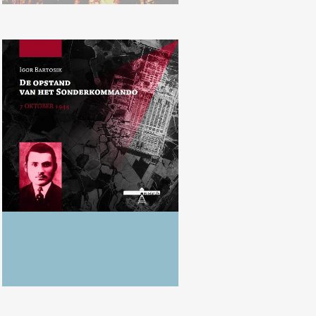
Igor Bartosik, “De opstand van
het Sonderkommando, 7 oktober
1944”