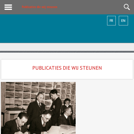
Publicaties die wij steunen
FR
EN
PUBLICATIES DIE WIJ STEUNEN
Laurien Vastenhout, ‘Joodse
raden’ in West-Europa tijdens de
Duitse bezetting