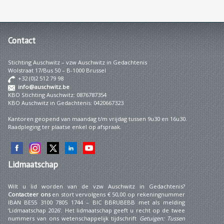
Contact
Stichting Auschwitz – vzw Auschwitz in Gedachtenis
Wolstraat 17/Bus 50 – B-1000 Brussel
+32 (0)2 512 79 98
info@auschwitz.be
KBO Stichting Auschwitz: 0876787354
KBO Auschwitz in Gedachtenis: 0420667323
Kantoren geopend van maandag t/m vrijdag tussen 9u30 en 16u30.
Raadpleging ter plaatse enkel op afspraak.
Lidmaatschap
Wilt u lid worden van de vzw Auschwitz in Gedachtenis?
Contacteer ons
en stort vervolgens € 50,00 op rekeningnummer
IBAN BE55 3100 7805 1744 – BIC BBRUBEBB met als melding
‘Lidmaatschap 2026’. Het lidmaatschap geeft u recht op de twee
nummers van ons wetenschappelijk tijdschrift
Getuigen: Tussen