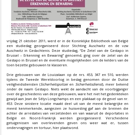
vrijdag 21 oktober 2011, werd er in de Koninklijke Bibliotheek van België
een studiedag georganiseerd door Stichting Auschwitz en de vzw
Auschwitz in Gedachtenis. Deze studiedag, “De Zetel van de Gestapo in
Brussel – Erkenning en Bewaring” genoemd, ging over de zetel van de
Gestapo in Brussel en de eventuele mogelijkheden om de kelders van de
toen bezette gebouwen te klasseren.
Drie gebouwen van de Louizalaan op de nrs. 453, 347 en 510, werden
tijdens de Tweede Wereldoorlog in beslag genomen door de Duitse
veiligheidsdiensten (
Sicherheitspolizei
en
Sicherheitsdienst
), meer bekend
onder de naam Gestapo. Niets wekt de aandacht van de voorbijganger
over de geschiedenis van deze gebouwen, ware het niet het gedenkteken
gewijd aan Jean de Sélys Longchamps en een plakkaat op de gevel van nr.
453. Deze sinistere locatie maakt deel uit van de meest belangrijke en
meest kenmerkende, aangezien ze huisvesting gaf aan de breinen die
achter de arrestaties van verzetsleden en van waaruit de deportaties in
België en Noord-Frankrijk werden georganiseerd. Verscheidene
getuigenissen van overlevenden geven ons weer wat er, tussen
ondervragingen en tortuur, hier plaatsvond.