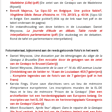
Madeleine (Lille)
(pdf)
[De zetel van de Gestapo van de Madeleine
(Rijssel)]
Benoît Majerus, ‘La Sipo-SD en Belgique. Une police faible?’,
Vingtième Siècle. Revue d'histoire
, nr. 119, 2013/3, p. 43-54.
[Sipo-SD
in België. Een zwakke politie?] (Klik op de link naar het pdf in de
tabel onderaan de pagina)
De instandhouding van deze kelders in de Louizalaan: Daniel
Weyssow,
La journée d'étude en débats. Table ronde et
interpellations parlementaires
(pdf)
[De studiedag en de debatten.
Rond de tafel en parlementaire interpellaties]
Fotomateriaal, bijkomend aan de reeds getoonde foto’s in het werk:
Daniel Weyssow,
Une évocation par les témoignages du siège de la
Gestapo à Bruxelles
[
Een evocatie door de getuigen van de zetel
van de Gestapo te Brussel (Galerij)
]
Daniel Weyssow,
Découverte de la cave n° 16 du 453 avenue Louise
[
Ontdekking van de kelder nr. 16 aan de Louizalaan 453 (7 galerijen)
]
–
Komplete legendes van de foto’s van de 7 galerijen (pdf in het
Frans)
Karola Fings, D’une cave d’archives vers un lieu de mémoire
d’importance européenne. Les inscriptions murales de la EL-DE
Haus et le lieu de mémoire ‘Prison de la Gestapo’ [
Van een
archiefkelder tot een herdenkingsplaats van Europees belang. De
inscripties van het EL-DE Haus en de herinneringsplaats ‘Gevangenis
van de Gestapo’ (Galerij)
]
Albert Bouckaert,
Après ‘leur’ départ. Dans le repaire de la Gestapo
[
Na ‘hun’ vertrek. In het hol van de Gestapo (galerij met een foto