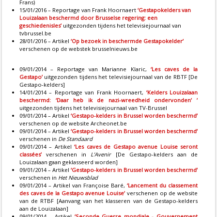
Frans)
15/01/2016 – Reportage van Frank Hoornaert
‘Gestapokelders van
Louizalaan beschermd door Brusselse regering: een
geschiedenisles’
uitgezonden tijdens het televisiejournaal van
tvbrussel.be
28/01/2016 – Artikel
‘Op bezoek in beschermde Gestapokelder’
verschenen op de webstek brusselnieuws.be
09/01/2014 – Reportage van Marianne Klaric,
‘Les caves de la
Gestapo’
uitgezonden tijdens het televisiejournaal van de RBTF [De
Gestapo-kelders]
14/01/2014 – Reportage van Frank Hoornaert,
‘Kelders Louizalaan
beschermd: ‘Daar heb ik de nazi-wreedheid ondervonden’ ’
uitgezonden tijdens het televisiejournaal van TV-Brussel
09/01/2014 – Artikel
‘Gestapo-kelders in Brussel worden beschermd’
verschenen op de website Archeonet.be
09/01/2014 – Artikel
‘Gestapo-kelders in Brussel worden beschermd’
verschenen in
De Standaard
09/01/2014 – Artikel
‘Les caves de Gestapo avenue Louise seront
classées’
verschenen in
L’Avenir
[De Gestapo-kelders aan de
Louizalaan gaan geklasseerd worden]
09/01/2014 – Artikel
‘Gestapo-kelders in Brussel worden beschermd’
verschenen in
Het Nieuwsblad
09/01/2014 – Artikel van Françoise Baré,
‘Lancement du classement
des caves de la Gestapo avenue Louise’
verschenen op de website
van de RTBF [Aanvang van het klasseren van de Gestapo-kelders
aan de Louizalaan]
09/01/2014 – Artikel
‘Seconde Guerre mondiale - Gouvernement