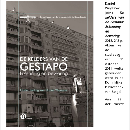
Daniel
Weyssow
(olv.),
De
kelders van
de Gestapo:
Erkenning
en
bewaring
,
2018, 248 p.
Akten van
de
studiedag
van 21
oktober
2011 welke
gehouden
werd in de
Koninklijke
Bibliotheek
van België
Aan één
der meest