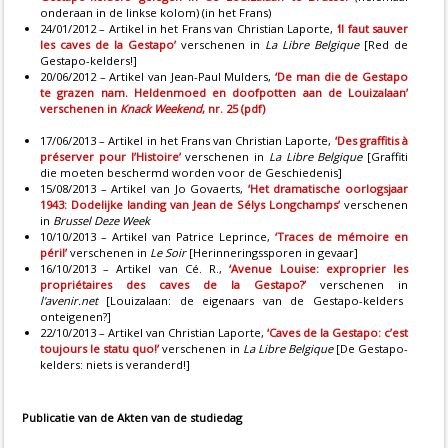
onderaan in de linkse kolom) (in het Frans)
24/01/2012 – Artikel in het Frans van Christian Laporte,
‘
Il faut sauver
les caves de la Gestapo’
verschenen in
La Libre Belgique
[Red de
Gestapo-kelders!]
20/06/2012 – Artikel van Jean-Paul Mulders,
‘De man die de Gestapo
te grazen nam. Heldenmoed en doofpotten aan de Louizalaan
’
verschenen in
Knack Weekend
, nr. 25 (pdf)
17/06/2013 – Artikel in het Frans van Christian Laporte,
‘Des graffitis à
préserver pour l’Histoire’
verschenen in
La Libre Belgique
[Graffiti
die moeten beschermd worden voor de Geschiedenis]
15/08/2013 – Artikel van Jo Govaerts,
‘Het dramatische oorlogsjaar
1943: Dodelijke landing van Jean de Sélys Longchamps’
verschenen
in
Brussel Deze Week
10/10/2013 – Artikel van Patrice Leprince,
‘Traces de mémoire en
péril’
verschenen in
Le Soir
[Herinneringssporen in gevaar]
16/10/2013 – Artikel van Cé. R.,
‘Avenue Louise: exproprier les
propriétaires des caves de la Gestapo?’
verschenen in
l'avenir.net
[Louizalaan: de eigenaars van de Gestapo-kelders
onteigenen?]
22/10/2013 – Artikel van Christian Laporte,
‘Caves de la Gestapo: c’est
toujours le statu quo!’
verschenen in
La Libre Belgique
[De Gestapo-
kelders: niets is veranderd!]
Publicatie van de Akten van de studiedag