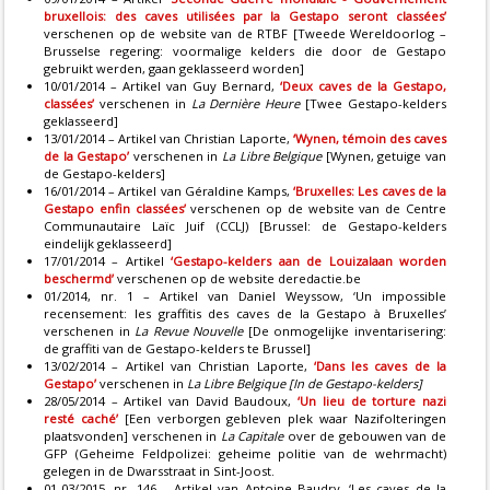
bruxellois: des caves utilisées par la Gestapo seront classées’
verschenen op de website van de RTBF [Tweede Wereldoorlog –
Brusselse regering: voormalige kelders die door de Gestapo
gebruikt werden, gaan geklasseerd worden]
10/01/2014 – Artikel van Guy Bernard,
‘Deux caves de la Gestapo,
classées’
verschenen in
La Dernière Heure
[Twee Gestapo-kelders
geklasseerd]
13/01/2014 – Artikel van Christian Laporte,
‘Wynen, témoin des caves
de la Gestapo’
verschenen in
La Libre Belgique
[Wynen, getuige van
de Gestapo-kelders]
16/01/2014 – Artikel van Géraldine Kamps,
‘Bruxelles: Les caves de la
Gestapo enfin classées’
verschenen op de website van de Centre
Communautaire Laïc Juif (CCLJ) [Brussel: de Gestapo-kelders
eindelijk geklasseerd]
17/01/2014 – Artikel
‘Gestapo-kelders aan de Louizalaan worden
beschermd’
verschenen op de website deredactie.be
01/2014, nr. 1 – Artikel van Daniel Weyssow, ‘Un impossible
recensement: les graffitis des caves de la Gestapo à Bruxelles’
verschenen in
La Revue Nouvelle
[De onmogelijke inventarisering:
de graffiti van de Gestapo-kelders te Brussel]
13/02/2014 – Artikel van Christian Laporte,
‘Dans les caves de la
Gestapo’
verschenen in
La Libre Belgique
[In de Gestapo-kelders]
28/05/2014 – Artikel van David Baudoux,
‘Un lieu de torture nazi
resté caché’
[Een verborgen gebleven plek waar Nazifolteringen
plaatsvonden] verschenen in
La Capitale
over de gebouwen van de
GFP (Geheime Feldpolizei: geheime politie van de wehrmacht)
gelegen in de Dwarsstraat in Sint-Joost.
01-03/2015, nr. 146 – Artikel van Antoine Baudry, ‘Les caves de la