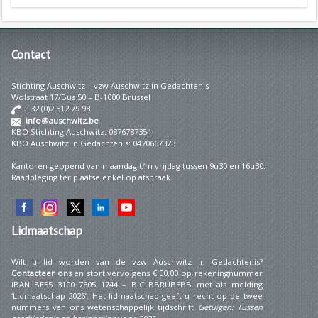
Contact
Stichting Auschwitz – vzw Auschwitz in Gedachtenis
Wolstraat 17/Bus 50 – B-1000 Brussel
+32 (0)2 512 79 98
info@auschwitz.be
KBO Stichting Auschwitz: 0876787354
KBO Auschwitz in Gedachtenis: 0420667323
Kantoren geopend van maandag t/m vrijdag tussen 9u30 en 16u30.
Raadpleging ter plaatse enkel op afspraak.
Lidmaatschap
Wilt u lid worden van de vzw Auschwitz in Gedachtenis?
Contacteer ons
en stort vervolgens € 50,00 op rekeningnummer
IBAN BE55 3100 7805 1744 – BIC BBRUBEBB met als melding
‘Lidmaatschap 2026’. Het lidmaatschap geeft u recht op de twee
nummers van ons wetenschappelijk tijdschrift
Getuigen: Tussen