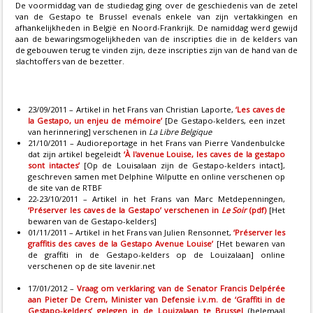
De voormiddag van de studiedag ging over de geschiedenis van de zetel
van de Gestapo te Brussel evenals enkele van zijn vertakkingen en
afhankelijkheden in België en Noord-Frankrijk. De namiddag werd gewijd
aan de bewaringsmogelijkheden van de inscripties die in de kelders van
de gebouwen terug te vinden zijn, deze inscripties zijn van de hand van de
slachtoffers van de bezetter.
23/09/2011 – Artikel in het Frans van Christian Laporte,
‘Les caves de
la Gestapo, un enjeu de mémoire’
[De Gestapo-kelders, een inzet
van herinnering] verschenen in
La Libre Belgique
21/10/2011 – Audioreportage in het Frans van Pierre Vandenbulcke
dat zijn artikel begeleidt
‘À l'avenue Louise, les caves de la gestapo
sont intactes’
[Op de Louisalaan zijn de Gestapo-kelders intact],
geschreven samen met Delphine Wilputte en online verschenen op
de site van de RTBF
22-23/10/2011 – Artikel in het Frans van Marc Metdepenningen,
‘Préserver les caves de la Gestapo
’
verschenen in
Le Soir
(pdf)
[Het
bewaren van de Gestapo-kelders]
01/11/2011 – Artikel in het Frans van Julien Rensonnet,
‘Préserver les
graffitis des caves de la Gestapo Avenue Louise’
[Het bewaren van
de graffiti in de Gestapo-kelders op de Louizalaan] online
verschenen op de site lavenir.net
17/01/2012 –
Vraag om verklaring van de Senator Francis Delpérée
aan Pieter De Crem, Minister van Defensie i.v.m. de ‘Graffiti in de
Gestapo-kelders’ gelegen in de Louizalaan te Brussel
(helemaal