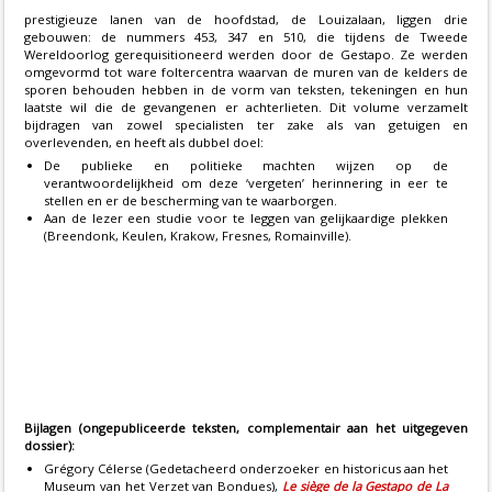
prestigieuze lanen van de hoofdstad, de Louizalaan, liggen drie
gebouwen: de nummers 453, 347 en 510, die tijdens de Tweede
Wereldoorlog gerequisitioneerd werden door de Gestapo. Ze werden
omgevormd tot ware foltercentra waarvan de muren van de kelders de
sporen behouden hebben in de vorm van teksten, tekeningen en hun
laatste wil die de gevangenen er achterlieten. Dit volume verzamelt
bijdragen van zowel specialisten ter zake als van getuigen en
overlevenden, en heeft als dubbel doel:
De publieke en politieke machten wijzen op de
verantwoordelijkheid om deze ‘vergeten’ herinnering in eer te
stellen en er de bescherming van te waarborgen.
Aan de lezer een studie voor te leggen van gelijkaardige plekken
(Breendonk, Keulen, Krakow, Fresnes, Romainville).
Bijlagen (ongepubliceerde teksten, complementair aan het uitgegeven
dossier):
Grégory Célerse (Gedetacheerd onderzoeker en historicus aan het
Museum van het Verzet van Bondues),
Le siège de la Gestapo de La