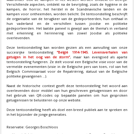
Verschillende aspecten, ontdekt na de bevrijding, zoals de hygiëne in de
kampen, de horror, het herstel in de Scandinavische landen en de
kampen voor ontheemden, worden belicht. De tentoonstelling beschrijft
de organisatie van de terugkeer van de gedeporteerden, hun onthaal in
hun vaderland en de verschillen tussen joodse en politieke
gedeporteerden. Het laatste paneel is gewijd aan de thema’s in verband
met erkenning en herinnering van zowel Joodse als politieke
overlevenden.
Deze tentoonstelling kan worden gezien als een aanvulling van onze
succesrijke tentoonstelling
“België 1914-1945. Levensverhalen van
getuigen in het oog van de storm”
, maar kan evengoed als aparte
tentoonstelling fungeren. Ze stelt vooral een Belgische visie voor van de
vermelde evenementen (visie in de Belgische pers van toen, rol van het
Belgisch Commissariaat voor de Repatriëring, statuut van de Belgische
politieke gevangenen ...).
Naast de historische context geeft deze tentoonstelling het woord aan
overlevenden door middel van hun geschreven getuigenissen en door
het gebruik van QR-codes op bepaalde panelen om hun gesproken
getuigenissen te beluisteren op onze website.
Deze tentoonstelling heeft als doel een breed publiek aan te spreken en
in het bijzonder de jonge generaties.
Reservatie: Georges Boschloos