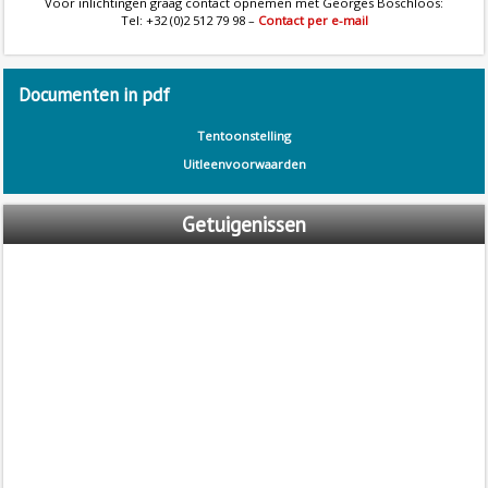
Voor inlichtingen graag contact opnemen met Georges Boschloos:
Tel: +32 (0)2 512 79 98 –
Contact per e-mail
Documenten
in pdf
Tentoonstelling
Uitleenvoorwaarden
Getuigenissen