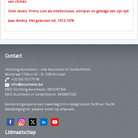
van clichés
Over-leven, Primo Levi als intellectueel, schrijver en getuige van zijn tijd
Jean Améry. Het gekozen lot. 1912-1978
Contact
Stichting Auschwitz – vzw Auschwitz in Gedachtenis
Wolstraat 17/Bus 50 – B-1000 Brussel
+32 (0)2 512 79 98
info@auschwitz.be
KBO Stichting Auschwitz: 0876787354
KBO Auschwitz in Gedachtenis: 0420667323
Kantoren geopend van maandag t/m vrijdag tussen 9u30 en 16u30.
Raadpleging ter plaatse enkel op afspraak.
Lidmaatschap