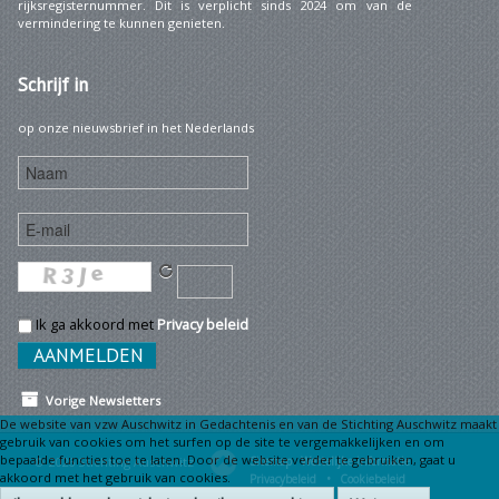
rijksregisternummer. Dit is verplicht sinds 2024 om van de
vermindering te kunnen genieten.
Schrijf
in
op onze nieuwsbrief in het Nederlands
Ik ga akkoord met
Privacy beleid
Vorige Newsletters
De website van vzw Auschwitz in Gedachtenis en van de Stichting Auschwitz maakt
gebruik van cookies om het surfen op de site te vergemakkelijken en om
bepaalde functies toe te laten. Door de website verder te gebruiken, gaat u
© 2026 Stichting Auschwitz
Sitemap
Wettelijke informatie •
akkoord met het gebruik van cookies.
Privacybeleid •
Cookiebeleid