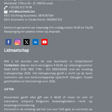
Wolstraat 17/Bus 50 – B-1000 Brussel
+32 (0)2 512 79 98
info@auschwitz.be
KBO Stichting Auschwitz: 0876787354
KBO Auschwitz in Gedachtenis: 0420667323
Kantoren geopend van maandag t/m vrijdag tussen 9u30 en 16u30.
Raadpleging ter plaatse enkel op afspraak.
Lidmaatschap
Wilt u lid worden van de vzw Auschwitz in Gedachtenis?
Contacteer ons
en stort vervolgens € 50,00 op rekeningnummer
IBAN BE55 3100 7805 1744 – BIC BBRUBEBB met als melding
‘Lidmaatschap 2026’. Het lidmaatschap geeft u recht op de twee
nummers van ons wetenschappelijk tijdschrift
Getuigen: Tussen
geschiedenis en herinnering
voor 2026.
GIFTEN
Bovendien geeft elke gift van € 40,00 of meer (in een of
meerdere schijven) Belgische belastingbetalers recht op
belastingvermindering.
Vermeld in de melding dat het om een ‘Gift’ gaat en vermeld uw