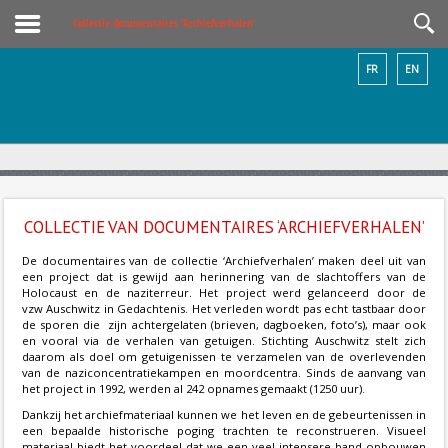
Collectie documentaires ‘Archiefverhalen’
FR
EN
COLLECTIE VAN DOCUMENTAIRES ‘ARCHIEFVERHALEN’
De documentaires van de collectie ‘Archiefverhalen’ maken deel uit van
een project dat is gewijd aan herinnering van de slachtoffers van de
Holocaust en de naziterreur. Het project werd gelanceerd door de
vzw Auschwitz in Gedachtenis. Het verleden wordt pas echt tastbaar door
de sporen die zijn achtergelaten (brieven, dagboeken, foto’s), maar ook
en vooral via de verhalen van getuigen. Stichting Auschwitz stelt zich
daarom als doel om getuigenissen te verzamelen van de overlevenden
van de naziconcentratiekampen en moordcentra. Sinds de aanvang van
het project in 1992, werden al 242 opnames gemaakt (1250 uur).
Dankzij het archiefmateriaal kunnen we het leven en de gebeurtenissen in
een bepaalde historische poging trachten te reconstrueren. Visueel
materiaal biedt het voordeel dat we een veel intensere band opbouwen