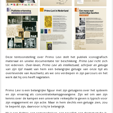
Deze tentoonstelling over Primo Levi stelt het publiek iconografisch
materiaal en unieke documentatie ter beschikking.
Primo Levi
richt zich
tot iedereen.
Over-leven, Primo Levi als intellectueel, schrijver en getuige
van zijn tijd
maakt van hem een belangrijke getuige van onze tijd als
overlevende van Auschwitz, als we ons verdiepen in zijn parcours en het
werk dat hij ons heeft nagelaten.
Primo Levi is een belangrijke figuur met zijn getuigenis over het systeem
en zijn ervaring als concentratiekampgevangene. Zijn wil om aan zijn
kennis over de kampen een universele reikwijdte te geven is typisch voor
zijn engagement en zijn actie. Maar in hem slechts een getuige zien, zou
te beperkt zijn, daarvoor is hij te belangrijk.
Hij is een dichter, een romanschrijver, een novellist, een dramaturg die
Is