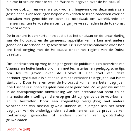
nieuwe brochure voor te stellen: Waarom lesgeven over de Holocaust?
Wie we ook zijn en waar we ook wonen, lesgeven over deze universele
geschiedenis kan leerlingen helpen om kritisch te leren nadenken over de
oorzaken van genocide en over de noodzaak om wereldvrede en
mensenrechten te koesteren om dergelijke wreedheden in de toekomst
te voorkomen.
De brochure is een korte introductie tot het ontstaan en de ontwikkeling
van de Holocaust en de gemeenschappelijke kenmerken met andere
genocides doorheen de geschiedenis. Er is eveneens aandacht voor hoe
ons land omging met de Holocaust onder het regime van de Duitse
bezetter.
Om leerkrachten op weg te helpen geeft de publicatie een overzicht van
Vlaamse en buitenlandse bronnen met lesmateriaal en pedagogische tips
om les te geven over de Holocaust. Het doel van deze
herinneringseducatie is niet enkel om het verleden te begrijpen: dat is het
startpunt. Door te leren over de Holocaust kunnen we beter begrijpen
hoe Europa is kunnen afglijden naar deze genocide. Zo krijgen we inzicht
in de daaropvolgende ontwikkeling van het internationaal recht en de
internationale instellingen die erop gericht zijn genocide te voorkomen
en te bestraffen. Door een zorgvuldige vergelijking met andere
voorbeelden van massaal geweld kunnen wij bijdragen aan het beter
begrijpen van de onderliggende mechanismen en aan de preventie van
toekomstige genocides of andere vormen van grootschalige
gruweldaden.
Brochure (pdf)