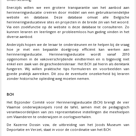
Enerzijds willen we een grotere transparantie van het aanbod aan
herinneringseducatie creëren door middel van een gebruiksvriendelijke
website en database. Deze database omvat alle Belgische
herinneringseducatieve sites en projecten in de brede zin van het woord.
Via een zoekfunctie op de website is deze database te consulteren. Zo
kunnen leraren en leerlingen er probleemloos hun gading vinden in het
diverse aanbod.
Anderzijds hopen we de leraar te ondersteunen en te helpen bij de vraag
hoe je met een bepaalde doelgroep efficiënt kan werken aan
herinneringseducatie. Herinneringseducatie wordt vanaf 2010
opgenomen in de vakoverschrijdende eindtermen en is bijgevolg niet
enkel een zaak van de geschiedenisleraar. Het BCH zal hierin als denktank
fungeren. Wij willen praktische tips formuleren en voorbeelden van
goede praktijk aanreiken. Dit zou de eventuele onzekerheid bij leraren
zonder historische opleiding weg moeten nemen.
BCH
Het Bijzonder Comité voor Herinneringseducatie (BCH) brengt de vier
Vlaamse onderwijskoepels rond de tafel, samen met de pedagogisch
verantwoordelijken van zes representatieve instellingen die meehielpen
om Vlaanderen te onderwijzen in oorlogsverhalen.
De Kazerne Dossin vzw, de uitbreiding van het Joods Museum van
Deportatie en Verzet, staat in voor de coördinatie van het BCH.