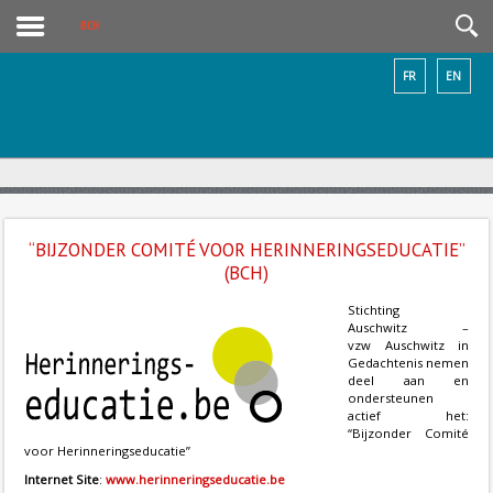
BCH
FR
EN
“BIJZONDER COMITÉ VOOR HERINNERINGSEDUCATIE”
(BCH)
Stichting
Auschwitz –
vzw Auschwitz in
Gedachtenis nemen
deel aan en
ondersteunen
actief het:
“Bijzonder Comité
voor Herinneringseducatie”
Internet Site
:
www.herinneringseducatie.be