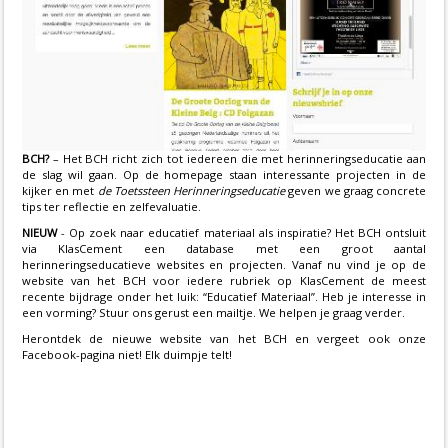
BCH?
– Het BCH richt zich tot iedereen die met herinneringseducatie aan
de slag wil gaan. Op de homepage staan interessante projecten in de
kijker en met
de Toetssteen Herinneringseducatie
geven we graag concrete
tips ter reflectie en zelfevaluatie.
NIEUW
- Op zoek naar educatief materiaal als inspiratie? Het BCH ontsluit
via KlasCement een database met een groot aantal
herinneringseducatieve websites en projecten. Vanaf nu vind je op de
website van het BCH voor iedere rubriek op KlasCement de meest
recente bijdrage onder het luik: “Educatief Materiaal”. Heb je interesse in
een vorming? Stuur ons gerust een mailtje. We helpen je graag verder.
Herontdek de nieuwe website van het BCH en vergeet ook onze
Facebook-pagina niet! Elk duimpje telt!