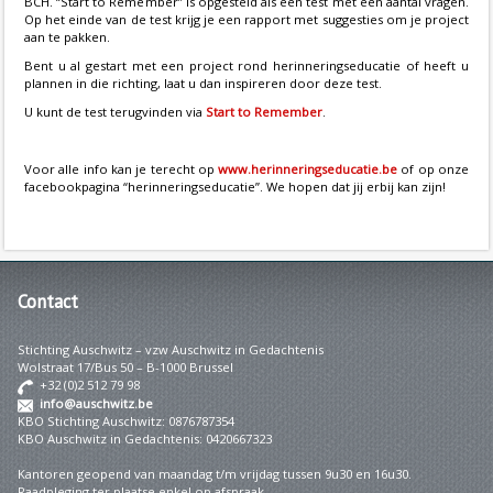
BCH. “Start to Remember” is opgesteld als een test met een aantal vragen.
Op het einde van de test krijg je een rapport met suggesties om je project
aan te pakken.
Bent u al gestart met een project rond herinneringseducatie of heeft u
plannen in die richting, laat u dan inspireren door deze test.
U kunt de test terugvinden via
Start to Remember
.
Voor alle info kan je terecht op
www.herinneringseducatie.be
of op onze
facebookpagina “herinneringseducatie”. We hopen dat jij erbij kan zijn!
Contact
Stichting Auschwitz – vzw Auschwitz in Gedachtenis
Wolstraat 17/Bus 50 – B-1000 Brussel
+32 (0)2 512 79 98
info@auschwitz.be
KBO Stichting Auschwitz: 0876787354
KBO Auschwitz in Gedachtenis: 0420667323
Kantoren geopend van maandag t/m vrijdag tussen 9u30 en 16u30.
Raadpleging ter plaatse enkel op afspraak.