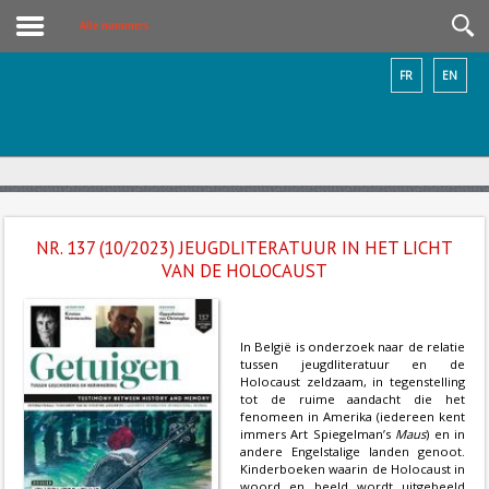
Alle nummers
FR
EN
NR. 137 (10/2023) JEUGDLITERATUUR IN HET LICHT
VAN DE HOLOCAUST
In België is onderzoek naar de relatie
tussen jeugdliteratuur en de
Holocaust zeldzaam, in tegenstelling
tot de ruime aandacht die het
fenomeen in Amerika (iedereen kent
immers Art Spiegelman’s
Maus
) en in
andere Engelstalige landen genoot.
Kinderboeken waarin de Holocaust in
woord en beeld wordt uitgebeeld