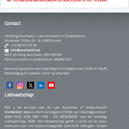
NR. 103 (06/2009) NAZIMISDADEN EN GENOCIDEN OP HET SCHERM
Contact
Stichting Auschwitz – vzw Auschwitz in Gedachtenis
Wolstraat 17/Bus 50 – B-1000 Brussel
+32 (0)2 512 79 98
info@auschwitz.be
KBO Stichting Auschwitz: 0876787354
KBO Auschwitz in Gedachtenis: 0420667323
Kantoren geopend van maandag t/m vrijdag tussen 9u30 en 16u30.
Raadpleging ter plaatse enkel op afspraak.
Lidmaatschap
Wilt u lid worden van de vzw Auschwitz in Gedachtenis?
Contacteer ons
en stort vervolgens € 50,00 op rekeningnummer
IBAN BE55 3100 7805 1744 – BIC BBRUBEBB met als melding
‘Lidmaatschap 2026’. Het lidmaatschap geeft u recht op de twee
nummers van ons wetenschappelijk tijdschrift
Getuigen: Tussen