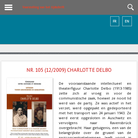
Voorstelling van het tijdschrift
FR
EN
NR. 105 (12/2009) CHARLOTTE DELBO
De vooraanstaande intellectueel en
theaterfiguur Charlotte Delbo (1913-1985)
zette zich al vroeg in voor de
communistische zaak, hoewel ze nooit lid
werd van de partij. Ze was actief in het
verzet, werd opgepakt en gedeporteerd
met het transport van 24 januari 1943. Ze
werd eerst opgesloten in Auschwitz en
vervolgens naar Ravensbrück
overgebracht. Haar getuigenis, een van de
belangrijkste over de gruwel van de
naziconcentratiekampen, leeft voort in