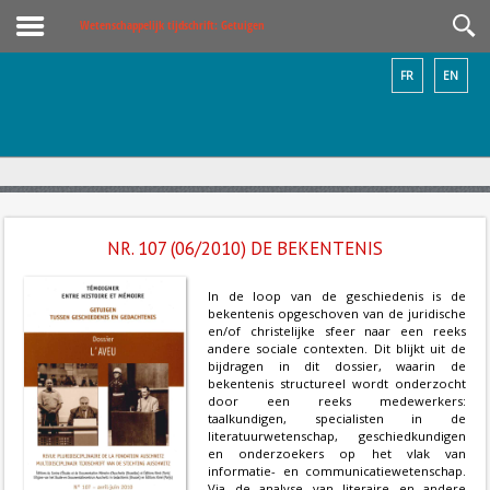
Wetenschappelijk tijdschrift: Getuigen
FR
EN
NR. 107 (06/2010) DE BEKENTENIS
In de loop van de geschiedenis is de
bekentenis opgeschoven van de juridische
en/of christelijke sfeer naar een reeks
andere sociale contexten. Dit blijkt uit de
bijdragen in dit dossier, waarin de
bekentenis structureel wordt onderzocht
door een reeks medewerkers:
taalkundigen, specialisten in de
literatuurwetenschap, geschiedkundigen
en onderzoekers op het vlak van
informatie- en communicatiewetenschap.
Via de analyse van literaire en andere