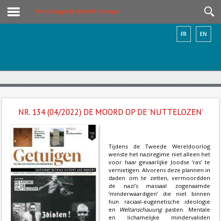
Wetenschappelijk tijdschrift: Getuigen
FR
EN
NR. 134 (04/2022) DE MOORD OP DE ‘NUTTELOZEN’
Tijdens de Tweede Wereldoorlog
wenste het naziregime niet alleen het
voor haar gevaarlijke Joodse ‘ras’ te
vernietigen. Alvorens deze plannen in
daden om te zetten, vermoordden
de nazi’s massaal zogenaamde
‘minderwaardigen’ die niet binnen
hun raciaal-eugenetische ideologie
en
Weltanschauung
pasten. Mentale
en lichamelijke mindervaliden