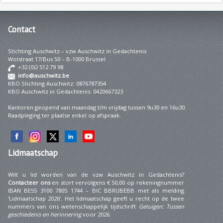
Contact
Stichting Auschwitz – vzw Auschwitz in Gedachtenis
Wolstraat 17/Bus 50 – B-1000 Brussel
+32 (0)2 512 79 98
info@auschwitz.be
KBO Stichting Auschwitz: 0876787354
KBO Auschwitz in Gedachtenis: 0420667323
Kantoren geopend van maandag t/m vrijdag tussen 9u30 en 16u30.
Raadpleging ter plaatse enkel op afspraak.
Lidmaatschap
Wilt u lid worden van de vzw Auschwitz in Gedachtenis?
Contacteer ons
en stort vervolgens € 50,00 op rekeningnummer
IBAN BE55 3100 7805 1744 – BIC BBRUBEBB met als melding
‘Lidmaatschap 2026’. Het lidmaatschap geeft u recht op de twee
nummers van ons wetenschappelijk tijdschrift
Getuigen: Tussen
geschiedenis en herinnering
voor 2026.