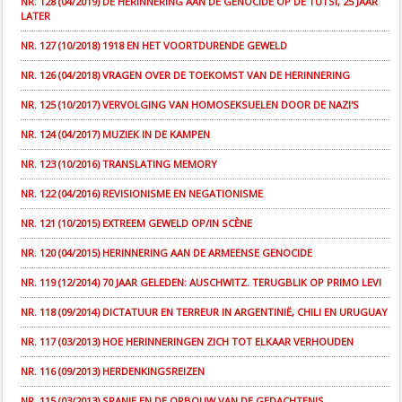
NR. 128 (04/2019) DE HERINNERING AAN DE GENOCIDE OP DE TUTSI, 25 JAAR
LATER
NR. 127 (10/2018) 1918 EN HET VOORTDURENDE GEWELD
NR. 126 (04/2018) VRAGEN OVER DE TOEKOMST VAN DE HERINNERING
NR. 125 (10/2017) VERVOLGING VAN HOMOSEKSUELEN DOOR DE NAZI'S
NR. 124 (04/2017) MUZIEK IN DE KAMPEN
NR. 123 (10/2016) TRANSLATING MEMORY
NR. 122 (04/2016) REVISIONISME EN NEGATIONISME
NR. 121 (10/2015) EXTREEM GEWELD OP/IN SCÈNE
NR. 120 (04/2015) HERINNERING AAN DE ARMEENSE GENOCIDE
NR. 119 (12/2014) 70 JAAR GELEDEN: AUSCHWITZ. TERUGBLIK OP PRIMO LEVI
NR. 118 (09/2014) DICTATUUR EN TERREUR IN ARGENTINIË, CHILI EN URUGUAY
NR. 117 (03/2013) HOE HERINNERINGEN ZICH TOT ELKAAR VERHOUDEN
NR. 116 (09/2013) HERDENKINGSREIZEN
NR. 115 (03/2013) SPANJE EN DE OPBOUW VAN DE GEDACHTENIS