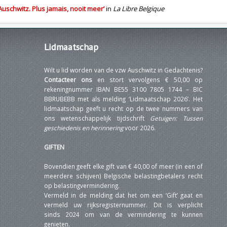
Auschwitz. Plus jamais, nooit meer’
in
La Libre Belgique
Lidmaatschap
Wilt u lid worden van de vzw Auschwitz in Gedachtenis?
Contacteer ons
en stort vervolgens € 50,00 op
rekeningnummer IBAN BE55 3100 7805 1744 – BIC
BBRUBEBB met als melding ‘Lidmaatschap 2026’. Het
lidmaatschap geeft u recht op de twee nummers van
ons wetenschappelijk tijdschrift
Getuigen: Tussen
geschiedenis en herinnering
voor 2026.
GIFTEN
Bovendien geeft elke gift van € 40,00 of meer (in een of
meerdere schijven) Belgische belastingbetalers recht
op belastingvermindering.
Vermeld in de melding dat het om een ‘Gift’ gaat en
vermeld uw rijksregisternummer. Dit is verplicht
sinds 2024 om van de vermindering te kunnen
genieten.