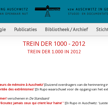
gie
Publicaties
Bibliotheek / Archief
Stich
TREIN DER 1000 - 2012
TREIN DER 1.000 IN 2012
seurs de mémoire à Auschwitz’
[Duizend overdragers van de herinnering i
ontée des extrémismes’
[Di Rupo waarschuwt voor de opgang van het ex
smen’
verschenen in
De Standaard
'écoutez jamais ceux qui crient leur haine’ ’
[Di Rupo in Auschwitz: 'Luis