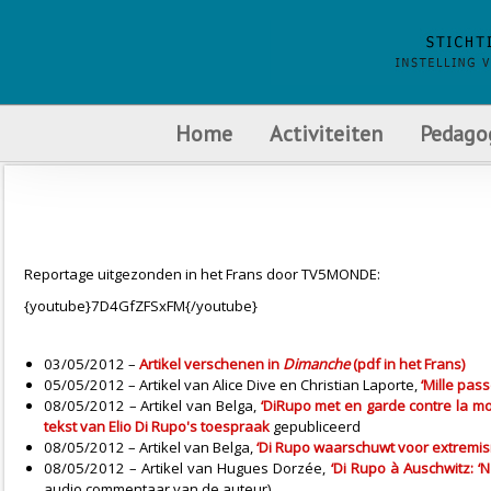
Home
Activiteiten
Pedago
Reportage uitgezonden in het Frans door TV5MONDE:
{youtube}7D4GfZFSxFM{/youtube}
03/05/2012 –
Artikel verschenen in
Dimanche
(pdf in het Frans)
05/05/2012 – Artikel van Alice Dive en Christian Laporte,
‘Mille pas
08/05/2012 – Artikel van Belga,
‘DiRupo met en garde contre la m
tekst van Elio Di Rupo's toespraak
gepubliceerd
08/05/2012 – Artikel van Belga,
‘Di Rupo waarschuwt voor extremi
08/05/2012 – Artikel van Hugues Dorzée,
‘Di Rupo à Auschwitz: ‘N
audio commentaar van de auteur)