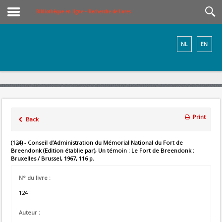
Bibliothèque en ligne – Recherche de livres
NL
EN
Print
Back
(124) - Conseil d’Administration du Mémorial National du Fort de
Breendonk (Edition établie par), Un témoin : Le Fort de Breendonk :
Bruxelles / Brussel, 1967, 116 p.
N° du livre :
124
Auteur :