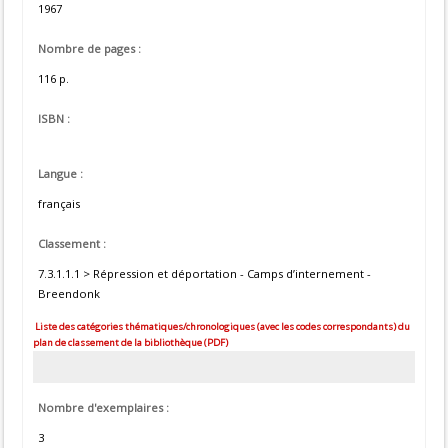
1967
Nombre de pages :
116 p.
ISBN :
Langue :
français
Classement :
7.3.1.1.1 > Répression et déportation - Camps d’internement -
Breendonk
Liste des catégories thématiques/chronologiques (avec les codes correspondants) du
plan de classement de la bibliothèque (PDF)
Nombre d'exemplaires :
3