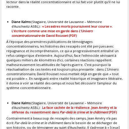
lecteur dans la réalité concentrationnaire et lui fait voir plutôt qu’il ne lui
raconte.
Diane Kalms
(Stagiaire, Université de Lausanne – Mémoire
d'Auschwitz ASBL) :
« Les astres morts poursuivent leur course ».
L’écriture comme une mise en garde dans
L’Univers
concentrationnaire
de David Rousset (PDF)
À l’époque des premières publications de témoignages
concentrationnaires, les histoires des rescapés ont été perçues avec
répugnance et incompréhension, ce qui a progressivement entraîné un
refus catégorique d’entendre. Aujourd’hui, face l’ethnocide sévissant à
quelques milliers de kilomètres d’ici, certaines réactions rappellent
malheureusement les attitudes de l’après-guerre. C’est pourquoi la
réactualisation de ces textes est toujours plus pressante : dans
L’Univers
concentrationnaire
, David Rousset nous mettait déjà en garde que « tout
est possible ». En naviguant entre réalité historique et imaginaire littéraire,
il donne à voir sa réalité des camps et nous fait découvrir l’ampleur du
système concentrationnaire.
Diane Kalms
(Stagiaire, Université de Lausanne – Mémoire
d'Auschwitz ASBL) :
La face cachée de la résilience. Jean Améry et la
défense du ressentiment dans
Par-delà le crime et le châtiment
(PDF)
Contrairement à beaucoup de rescapés des camps, Jean Améry n’a pas
écrit
Par-delà le crime et le châtiment
dans le besoin de se décharger de
son histoire, ou de témoigner au sujet d’Auschwitz. Il s’adresse à « [ceux]