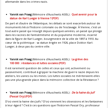
allemande dans les crimes nazis.
Yannik van Praag
(Mémoire d'Auschwitz ASBL) :
Quel avenir pour la
statue de Karl Lueger à Vienne ? (PDF)
De part et d’autre de l’Atlantique, les débats se sont exacerbés autour de
monuments liés à l’histoire coloniale ou de l’esclavage. À Vienne, c’est un
tout autre passé qui resurgit depuis quelques années, un passé qui plonge
dans les racines de l’antisémitisme et du populisme moderne, incarné
dans la figure de Karl Lueger, bourgmestre de la ville de 1897 à 1910. Au
cœur de la polémique : sa statue érigée en 1926, place Doktor-Karl-
Lueger, à deux pas du centre-ville.
Yannik van Praag
(Mémoire d'Auschwitz ASBL) :
La grève des
100 000 : résistances et luttes sociales (PDF)
Il est rarement question de celles et ceux qui ont, activement ou
passivement, contribué à gripper la machine de guerre nazie depuis les
ateliers, les usines ou les mines. Les luttes sociales ne mériteraient-elles
pas une plus grande place dans la mémoire collective de la Résistance ?
Yannik van Praag
(Mémoire d'Auschwitz ASBL) :
De la haine du Juif
(Pascal Ory) (PDF)
D’où vient la haine des Juifs ? D’où viennent les obsessions et les fantasmes
à leur égard ? C’est à ces questions que l’historien Pascal Ory, professeur