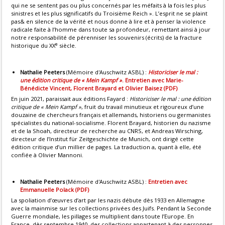
qui ne se sentent pas ou plus concernés par les méfaits à la fois les plus
sinistres et les plus significatifs du Troisième Reich ». L’esprit ne se plaint
pas& en silence de la vérité et nous donne à lire et à penser la violence
radicale faite à l’homme dans toute sa profondeur, remettant ainsi à jour
notre responsabilité de pérenniser les souvenirs (écrits) de la fracture
e
historique du XX
siècle.
Nathalie Peeters
(Mémoire d'Auschwitz ASBL) :
Historiciser le mal :
une édition critique de « Mein Kampf »
. Entretien avec Marie-
Bénédicte Vincent, Florent Brayard et Olivier Baisez (PDF)
En juin 2021, paraissait aux éditions Fayard :
Historiciser le mal : une édition
critique de « Mein Kampf »
, fruit du travail minutieux et rigoureux d’une
douzaine de chercheurs français et allemands, historiens ou germanistes
spécialistes du national-socialisme. Florent Brayard, historien du nazisme
et de la Shoah, directeur de recherche au CNRS, et Andreas Wirsching,
directeur de l’Institut für Zeitgeschichte de Munich, ont dirigé cette
édition critique d’un millier de pages. La traduction a, quant à elle, été
confiée à Olivier Mannoni.
Nathalie Peeters
(Mémoire d'Auschwitz ASBL) :
Entretien avec
Emmanuelle Polack (PDF)
La spoliation d’œuvres d’art par les nazis débute dès 1933 en Allemagne
avec la mainmise sur les collections privées des Juifs. Pendant la Seconde
Guerre mondiale, les pillages se multiplient dans toute l’Europe. En
France, dès septembre 1940, des collections appartenant à des personnes