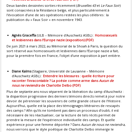
Deux bandes dessinées sorties récemment (
Bruxelles 43
et
Le Faux Soir
)
sont consacrées à la Résistance belge, et plus particulièrement à
l’évocation d’une de ses opérations restées les plus célèbres : la
publication du « Faux Soir » en novembre 1943.
Agnès Graceffa
(ULB – Mémoire d'Auschwitz ASBL) :
Homosexuels
et lesbiennes dans l’Europe nazie (exposition) (PDF)
De juin 2021 à mars 2022, au Mémorial de la Shoah à Paris, la question du
sort réservé aux homosexuels et lesbiennes dans l’Europe nazie a fait,
pour la première fois en France, l’objet d’une exposition à part entière.
Diane Kalms
(Stagiaire, Université de Lausanne – Mémoire
d'Auschwitz ASBL) :
Entendre les blessures : quelle écriture pour
raconter l’inracontable ? La poésie comme arme dans
Aucun de
nous ne reviendra
de Charlotte Delbo (PDF)
Plus de septante ans nous séparent de la libération du camp d’Auschwitz :
la disparition progressive des derniers témoins directs remet à jour notre
devoir de pérenniser les souvenirs de cette grande césure de l’Histoire.
Aujourd’hui, quelle est la place des témoignages littéraires de rescapés
des camps ? Afin qu’ils ne tombent pas dans un processus d’oubli, il est
nécessaire de les réactualiser, car la lecture de tels récits permet de
prendre la mesure de l’expérience individuelle des camps. Et quelle
expérience pour une femme déportée ? Dans
Aucun de nous ne reviendra
,
nous verrons que le style poétique de Charlotte Delbo immerge le