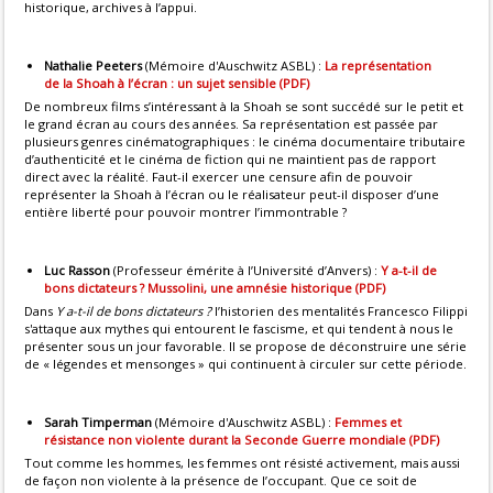
historique, archives à l’appui.
Nathalie Peeters
(Mémoire d'Auschwitz ASBL) :
La représentation
de la Shoah à l’écran : un sujet sensible (PDF)
De nombreux films s’intéressant à la Shoah se sont succédé sur le petit et
le grand écran au cours des années. Sa représentation est passée par
plusieurs genres cinématographiques : le cinéma documentaire tributaire
d’authenticité et le cinéma de fiction qui ne maintient pas de rapport
direct avec la réalité. Faut-il exercer une censure afin de pouvoir
représenter la Shoah à l’écran ou le réalisateur peut-il disposer d’une
entière liberté pour pouvoir montrer l’immontrable ?
Luc Rasson
(Professeur émérite à l’Université d’Anvers) :
Y a-t-il de
bons dictateurs ? Mussolini, une amnésie historique (PDF)
Dans
Y a-t-il de bons dictateurs ?
l’historien des mentalités Francesco Filippi
s'attaque aux mythes qui entourent le fascisme, et qui tendent à nous le
présenter sous un jour favorable. Il se propose de déconstruire une série
de « légendes et mensonges » qui continuent à circuler sur cette période.
Sarah Timperman
(Mémoire d'Auschwitz ASBL) :
Femmes et
résistance non violente durant la Seconde Guerre mondiale (PDF)
Tout comme les hommes, les femmes ont résisté activement, mais aussi
de façon non violente à la présence de l’occupant. Que ce soit de