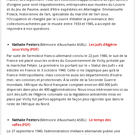
d’origine juive sont réquisitionnées, entreposées aux musées du Louvre
et du Jeu de Paume, avant d’être expédiées en Allemagne. Emmanuelle
Polack, historienne de l'art, spécialiste du marché de l’art sous
l’Occupation et chargée par le Louvre d’établir la provenance des
collections achetées par le musée entre 1933 et 1945, a accepté de
répondre à nos questions.
Nathalie Peeters
(Mémoire d'Auschwitz ASBL) :
Les Juifs d’Algérie
sous Vichy (PDF)
Par suite de l’armistice franco-allemand conclu le 22 juin 1940, le sud de la
France est placé sous les ordres du Gouvernement de Vichy présidé par
le maréchal Pétain. La première loi portant sur le « Statut des Juifs » est
édictée en France le 3 octobre 1940. Celle-ci ne s’applique pas qu’à la
France métropolitaine, mais concerne aussi ses départements d’outre-
mer, ses colonies et protectorats. À la veille de la Seconde Guerre
mondiale, l’Afrique du Nord française comptait environ 400 000 Juifs
dispersés dans plus de 400 agglomérations. Nous nous intéresserons ici au
sort des Juifs de l’Algérie coloniale où la législation antisémite mise en
place par Vichy fut parfois appliquée de façon plus rigoriste que dans le
reste de l’Afrique du Nord.
Nathalie Peeters
(Mémoire d'Auschwitz ASBL) :
Le temps des
rafles (PDF)
Le 27 septembre 1940, l’administration militaire allemande publie une