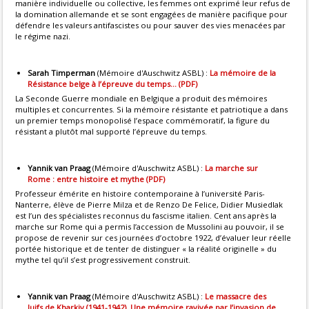
manière individuelle ou collective, les femmes ont exprimé leur refus de
la domination allemande et se sont engagées de manière pacifique pour
défendre les valeurs antifascistes ou pour sauver des vies menacées par
le régime nazi.
Sarah Timperman
(Mémoire d'Auschwitz ASBL) :
La mémoire de la
Résistance belge à l’épreuve du temps… (PDF)
La Seconde Guerre mondiale en Belgique a produit des mémoires
multiples et concurrentes. Si la mémoire résistante et patriotique a dans
un premier temps monopolisé l’espace commémoratif, la figure du
résistant a plutôt mal supporté l’épreuve du temps.
Yannik van Praag
(Mémoire d'Auschwitz ASBL) :
La marche sur
Rome : entre histoire et mythe (PDF)
Professeur émérite en histoire contemporaine à l’université Paris-
Nanterre, élève de Pierre Milza et de Renzo De Felice, Didier Musiedlak
est l’un des spécialistes reconnus du fascisme italien. Cent ans après la
marche sur Rome qui a permis l’accession de Mussolini au pouvoir, il se
propose de revenir sur ces journées d’octobre 1922, d’évaluer leur réelle
portée historique et de tenter de distinguer « la réalité originelle » du
mythe tel qu’il s’est progressivement construit.
Yannik van Praag
(Mémoire d'Auschwitz ASBL) :
Le massacre des
Juifs de Kharkiv (1941-1942). Une mémoire ravivée par l’invasion de