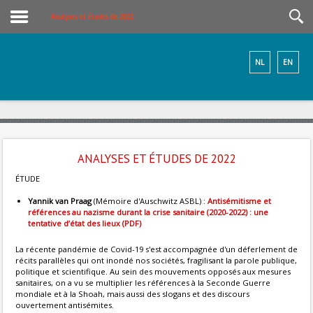
Analyses et études de 2022
NL
EN
ANALYSES ET ÉTUDES DE 2022
ÉTUDE
Yannik van Praag
(Mémoire d'Auschwitz ASBL) :
Antisémitisme et
références au nazisme durant la crise sanitaire (2020-2022) : une
tentative d’état des lieux (PDF)
La récente pandémie de Covid-19 s'est accompagnée d'un déferlement de
récits parallèles qui ont inondé nos sociétés, fragilisant la parole publique,
politique et scientifique. Au sein des mouvements opposés aux mesures
sanitaires, on a vu se multiplier les références à la Seconde Guerre
mondiale et à la Shoah, mais aussi des slogans et des discours
ouvertement antisémites.