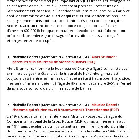
ordonnance en zone occupée imposant aux Juifs français et étrangers de
se présenter entre le 3 et le 20 octobre auprès des Préfectures de
l'arrondissement dans lequel ils résident pour se faire inscrire. À Paris, ce
sont les commissariats de quartier qui recueillent les déclarations. Les
renseignements ainsi obtenus sont centralisés par la police française.
André Tulard, un fonctionnaire de police conçoit alors un fichier
d’environ 600 000 fiches que les nazis vont exploiter tout d’abord pour
préparer la première grande vague d’arrestations massives de Juifs
étrangers en zone occupée.
Nathalie Peeters
(Mémoire d'Auschwitz ASBL) :
Alois Brunner :
parcours d’un bourreau de Vienne à Damas (PDF)
Alois Brunner surnommé le bourreau de Drancy a figuré sur la liste des
criminels de guerre établie par le tribunal de Nuremberg, mais est
toujours passé entre les mailles du filet et a réussi à échapper à la justice.
Il se serait finalement éteint à l’âge de 89 ans, en décembre 2001, enfermé
dans le sous-sol sordide d’un immeuble de Damas.
Nathalie Peeters
(Mémoire d'Auschwitz ASBL) :
Maurice Rossel :
l’homme qui n’a rien vu, ni à Auschwitz ni à Theresienstad (PDF)
En 1979, Claude Lanzmann interviewe Maurice Rossel, ex-délégué du
Comité international de la Croix-Rouge (CICR) qui visita Theresienstadt
en 1944 sans déceler ce qu’il s’y passait vraiment. Il en tire alors un film
documentaire
Un vivant qui passe
qui sort dans les salles en 1997. Dans un
face à face, Lanzmann confronte le témoignage de Rossel avec la réalité