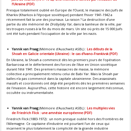
l’Ukraine (PDF)
Presque totalement oublié en Europe de l’Ouest, le massacre des Juifs de
Kharkiv (Kharkov à l’époque soviétique) pendant l’hiver 1941-1942 a
récemment fait la une des journaux. La raison ? La destruction d’une
partie du site mémoriel de
Drobytsky Yar
, dans la banlieue de la ville, par
les troupes russes à la fin du mois de mars. Un site où près de 15 000 Juifs
ont été tués pendant l’occupation de la ville par les nazis.
Yannik van Praag
(Mémoire d'Auschwitz ASBL) :
Les débuts de la
Shoah en Galicie orientale (Ukraine) : le cas d’Ivano-Frankivsk (PDF)
En Ukraine, la Shoah a commencé dès les premiers jours de l’opération
Barbarossa et le déferlement des forces de l’Axe en Union soviétique
durant l’été 1941. Des premiers massacres de masse, la mémoire
collective a principalement retenu celui de Babi Yar. Mais la Shoah par
balles n’a pas commencé dans la capitale ukrainienne. Des assassinats
massifs et coordonnés ont déjà été perpétrés dès les premières semaines
de l'invasion. Aujourd'hui, cette histoire est encore largement méconnue,
occultée ou instrumentalisée.
Yannik van Praag
(Mémoire d'Auschwitz ASBL) :
Les multiples vies
de Friedrich Flick : une amnésie européenne (PDF)
Friedrich Flick (1883-1972) : un nom presque oublié hors des frontières de
l’Allemagne. Ce capitaine d’industrie est pourtant l’un de ceux qui
incarnent le plus totalement la complicité de la grande industrie