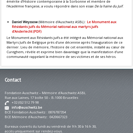
émérite d’Histoire contemporaine à la Sorbonne et membre de
l’Académie française, a voulu répondre dans son essai
De la haine du Juif
.
Daniel Weyssow
(Mémoire d'Auschwitz ASBL) :
Le Monument aux
Résistants juifs du Mémorial national aux martyrs juifs
d’Anderlecht (PDF)
Le Monument aux Résistants juifs a été intégré au Mémorial national aux
Martyrs Juifs de Belgique près d'une décennie après l'inauguration de ce
dernier. Lieu de mémoire, l'histoire de cet ensemble, installé au cœur de
Cureghem, révèle et exprime bien davantage que la manifestation d’une
communauté rappelant la mémoire de ses victimes et de ses héros.
Contact
Fondation Auschwitz – Mémoire d'Auschwitz ASBL
Rue aux Laines, 17 boîte 50 – B-1000 Bruxelles
+32 (0)2 512 79 98
info@auschwitz.be
BCE Fondation Auschwitz : 0876787354
BCE Mémoire d'Auschwitz : 0420667323
Bureaux ouverts du lundi au vendredi de 9 h 30 à 16 h 30,
accès uniquement sur rendez-vous.