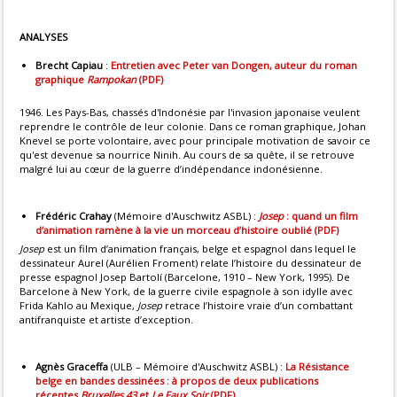
ANALYSES
Brecht Capiau
:
Entretien avec Peter van Dongen, auteur du roman
graphique
Rampokan
(PDF)
1946. Les Pays-Bas, chassés d'Indonésie par l'invasion japonaise veulent
reprendre le contrôle de leur colonie. Dans ce roman graphique, Johan
Knevel se porte volontaire, avec pour principale motivation de savoir ce
qu'est devenue sa nourrice Ninih. Au cours de sa quête, il se retrouve
malgré lui au cœur de la guerre d’indépendance indonésienne.
Frédéric Crahay
(Mémoire d'Auschwitz ASBL) :
Josep
: quand un film
d’animation ramène à la vie un morceau d’histoire oublié (PDF)
Josep
est un film d’animation français, belge et espagnol dans lequel le
dessinateur Aurel (Aurélien Froment) relate l’histoire du dessinateur de
presse espagnol Josep Bartolí (Barcelone, 1910 – New York, 1995). De
Barcelone à New York, de la guerre civile espagnole à son idylle avec
Frida Kahlo au Mexique,
Josep
retrace l’histoire vraie d’un combattant
antifranquiste et artiste d’exception.
Agnès Graceffa
(ULB – Mémoire d'Auschwitz ASBL) :
La Résistance
belge en bandes dessinées : à propos de deux publications
récentes
Bruxelles 43
et
Le Faux Soir
(PDF)