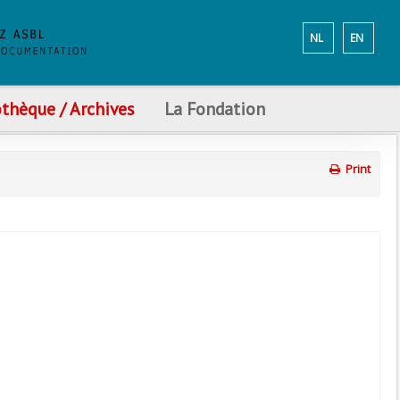
NL
EN
othèque / Archives
La Fondation
Print