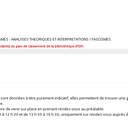
CISMES - ANALYSES THEORIQUES ET INTERPRETATIONS / FASCISMES
ants) du plan de classement de la bibliothèque (PDF)
 sont données à titre purement indicatif, elles permettent de trouver une 
re.
ire de venir sur place en prenant rendez-vous au préalable.
 30 à 12 h 30 et de 13 h 30 à 16 h 30, uniquement sur rendez-vous auprès