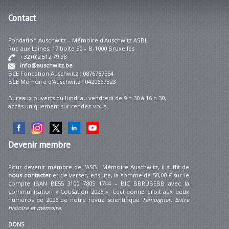
Contact
Fondation Auschwitz – Mémoire d'Auschwitz ASBL
Rue aux Laines, 17 boîte 50 – B-1000 Bruxelles
+32 (0)2 512 79 98
info@auschwitz.be
BCE Fondation Auschwitz : 0876787354
BCE Mémoire d'Auschwitz : 0420667323
Bureaux ouverts du lundi au vendredi de 9 h 30 à 16 h 30,
accès uniquement sur rendez-vous.
Devenir
membre
Pour devenir membre de l'ASBL Mémoire Auschwitz, il suffit de
nous contacter
et de verser, ensuite, la somme de 50,00 € sur le
compte IBAN BE55 3100 7805 1744 – BIC BBRUBEBB avec la
communication « Cotisation 2026 ». Ceci donne droit aux deux
numéros de 2026 de notre revue scientifique
Témoigner. Entre
histoire et mémoire
.
DONS