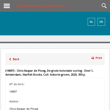
Bibliothèque en ligne – Recherche de livres
NL
EN
Print
Back
(14897) - Chris Kaspar de Ploeg, De grote koloniale oorlog : Deel 1,
Amsterdam, Starfish Books, Coll. historie-groen, 2025, 359 p.
N° du livre :
14897
Auteur :
Chris Kaspar de Ploeg