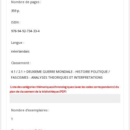
Nombre de pages :
359 p.
ISBN :
978-94-92-734-33-4
Langue :
néerlandais
Classement :
4.1 / 2.1 > DEUXIEME GUERRE MONDIALE - HISTOIRE POLITIQUE /
FASCISMES - ANALYSES THEORIQUES ET INTERPRETATIONS
Liste des catégories thématiques/chronologiques (avec les codes correspondants) du
plan de classement de la bibliothèque (PDF)
Nombre d'exemplaires :
1