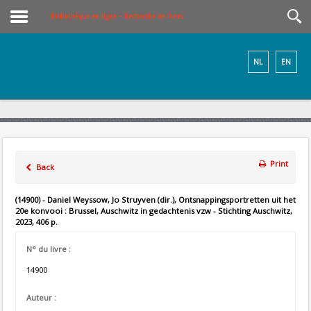
Bibliothèque en ligne – Recherche de livres
NL
EN
Print
Back
(14900) - Daniel Weyssow, Jo Struyven (dir.), Ontsnappingsportretten uit het
20e konvooi : Brussel, Auschwitz in gedachtenis vzw - Stichting Auschwitz,
2023, 406 p.
N° du livre :
14900
Auteur :