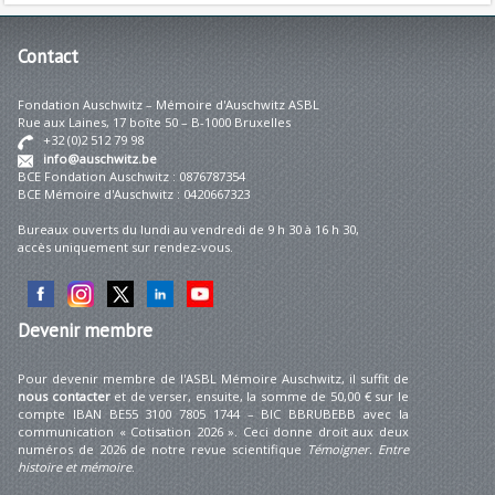
Contact
Fondation Auschwitz – Mémoire d'Auschwitz ASBL
Rue aux Laines, 17 boîte 50 – B-1000 Bruxelles
+32 (0)2 512 79 98
info@auschwitz.be
BCE Fondation Auschwitz : 0876787354
BCE Mémoire d'Auschwitz : 0420667323
Bureaux ouverts du lundi au vendredi de 9 h 30 à 16 h 30,
accès uniquement sur rendez-vous.
Devenir
membre
Pour devenir membre de l'ASBL Mémoire Auschwitz, il suffit de
nous contacter
et de verser, ensuite, la somme de 50,00 € sur le
compte IBAN BE55 3100 7805 1744 – BIC BBRUBEBB avec la
communication « Cotisation 2026 ». Ceci donne droit aux deux
numéros de 2026 de notre revue scientifique
Témoigner. Entre
histoire et mémoire
.