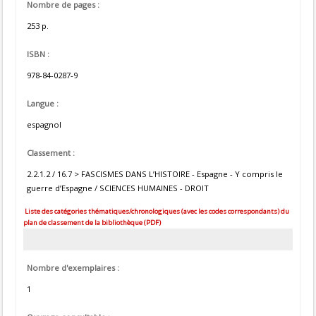
Nombre de pages :
253 p.
ISBN :
978-84-0287-9
Langue :
espagnol
Classement :
2.2.1.2 / 16.7 > FASCISMES DANS L’HISTOIRE - Espagne - Y compris le
guerre d’Espagne / SCIENCES HUMAINES - DROIT
Liste des catégories thématiques/chronologiques (avec les codes correspondants) du
plan de classement de la bibliothèque (PDF)
Nombre d'exemplaires :
1