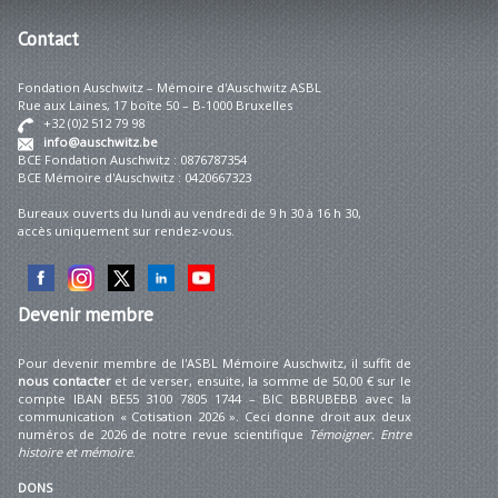
Contact
Fondation Auschwitz – Mémoire d'Auschwitz ASBL
Rue aux Laines, 17 boîte 50 – B-1000 Bruxelles
+32 (0)2 512 79 98
info@auschwitz.be
BCE Fondation Auschwitz : 0876787354
BCE Mémoire d'Auschwitz : 0420667323
Bureaux ouverts du lundi au vendredi de 9 h 30 à 16 h 30,
accès uniquement sur rendez-vous.
Devenir
membre
Pour devenir membre de l'ASBL Mémoire Auschwitz, il suffit de
nous contacter
et de verser, ensuite, la somme de 50,00 € sur le
compte IBAN BE55 3100 7805 1744 – BIC BBRUBEBB avec la
communication « Cotisation 2026 ». Ceci donne droit aux deux
numéros de 2026 de notre revue scientifique
Témoigner. Entre
histoire et mémoire
.
DONS