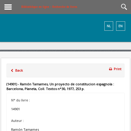
Bibliothèque en ligne – Recherche de livres
NL
EN
Print
Back
(14901) - Ramón Tamames, Un proyecto de constitucion espagnola :
Barcelona, Planeta, Coll. Textos n°30, 1977, 253 p.
N° du livre :
14901
Auteur :
Ramón Tamames