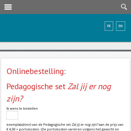
FR
EN
Onlinebestelling:
Pedagogische set
Zal jij er nog
zijn?
Ik wens te bestellen
exempla(a)r(en) van de Pedagogische set
Zal jij er nog zijn?
aan de prijs van
€ 4,00 + portokosten. (De portokosten variëren volgens het gewicht en