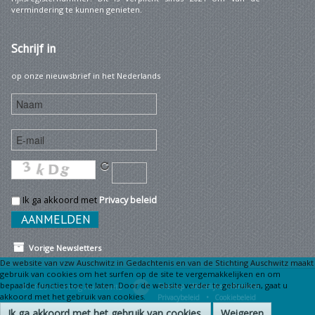
vermindering te kunnen genieten.
Schrijf
in
op onze nieuwsbrief in het Nederlands
Ik ga akkoord met
Privacy beleid
Vorige Newsletters
De website van vzw Auschwitz in Gedachtenis en van de Stichting Auschwitz maakt
gebruik van cookies om het surfen op de site te vergemakkelijken en om
bepaalde functies toe te laten. Door de website verder te gebruiken, gaat u
© 2026 Stichting Auschwitz
Sitemap
Wettelijke informatie •
akkoord met het gebruik van cookies.
Privacybeleid •
Cookiebeleid
Ik ga akkoord met het gebruik van cookies.
Weigeren