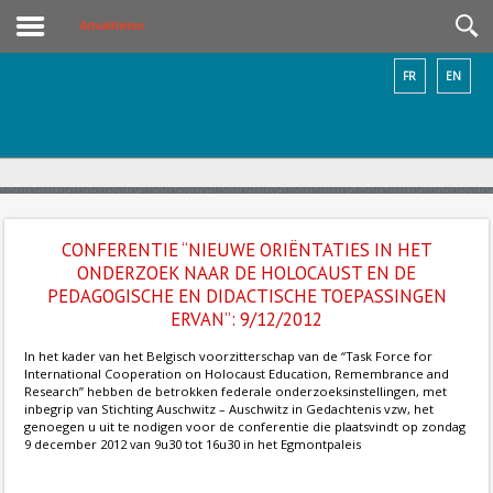
Actualiteiten
FR
EN
CONFERENTIE “NIEUWE ORIËNTATIES IN HET
ONDERZOEK NAAR DE HOLOCAUST EN DE
PEDAGOGISCHE EN DIDACTISCHE TOEPASSINGEN
ERVAN”: 9/12/2012
In het kader van het Belgisch voorzitterschap van de “Task Force for
International Cooperation on Holocaust Education, Remembrance and
Research” hebben de betrokken federale onderzoeksinstellingen, met
inbegrip van Stichting Auschwitz – Auschwitz in Gedachtenis vzw, het
genoegen u uit te nodigen voor de conferentie die plaatsvindt op zondag
9 december 2012 van 9u30 tot 16u30 in het Egmontpaleis