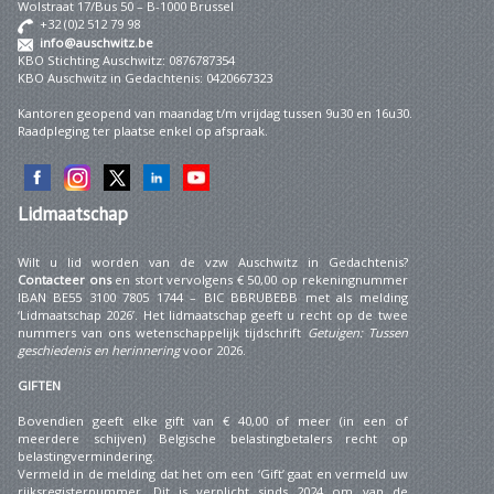
Wolstraat 17/Bus 50 – B-1000 Brussel
+32 (0)2 512 79 98
info@auschwitz.be
KBO Stichting Auschwitz: 0876787354
KBO Auschwitz in Gedachtenis: 0420667323
Kantoren geopend van maandag t/m vrijdag tussen 9u30 en 16u30.
Raadpleging ter plaatse enkel op afspraak.
Lidmaatschap
Wilt u lid worden van de vzw Auschwitz in Gedachtenis?
Contacteer ons
en stort vervolgens € 50,00 op rekeningnummer
IBAN BE55 3100 7805 1744 – BIC BBRUBEBB met als melding
‘Lidmaatschap 2026’. Het lidmaatschap geeft u recht op de twee
nummers van ons wetenschappelijk tijdschrift
Getuigen: Tussen
geschiedenis en herinnering
voor 2026.
GIFTEN
Bovendien geeft elke gift van € 40,00 of meer (in een of
meerdere schijven) Belgische belastingbetalers recht op
belastingvermindering.
Vermeld in de melding dat het om een ‘Gift’ gaat en vermeld uw
rijksregisternummer. Dit is verplicht sinds 2024 om van de