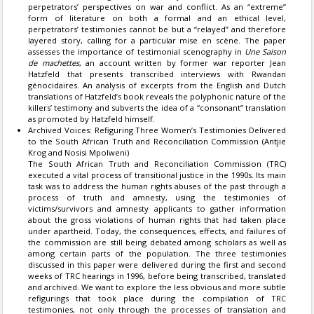
perpetrators’ perspectives on war and conflict. As an “extreme”
form of literature on both a formal and an ethical level,
perpetrators’ testimonies cannot be but a “relayed” and therefore
layered story, calling for a particular mise en scène. The paper
assesses the importance of testimonial scenography in
Une Saison
de machettes
, an account written by former war reporter Jean
Hatzfeld that presents transcribed interviews with Rwandan
génocidaires. An analysis of excerpts from the English and Dutch
translations of Hatzfeld’s book reveals the polyphonic nature of the
killers’ testimony and subverts the idea of a “consonant” translation
as promoted by Hatzfeld himself.
Archived Voices: Refiguring Three Women’s Testimonies Delivered
to the South African Truth and Reconciliation Commission (Antjie
Krog and Nosisi Mpolweni)
The South African Truth and Reconciliation Commission (TRC)
executed a vital process of transitional justice in the 1990s. Its main
task was to address the human rights abuses of the past through a
process of truth and amnesty, using the testimonies of
victims/survivors and amnesty applicants to gather information
about the gross violations of human rights that had taken place
under apartheid. Today, the consequences, effects, and failures of
the commission are still being debated among scholars as well as
among certain parts of the population. The three testimonies
discussed in this paper were delivered during the first and second
weeks of TRC hearings in 1996, before being transcribed, translated
and archived. We want to explore the less obvious and more subtle
refigurings that took place during the compilation of TRC
testimonies, not only through the processes of translation and