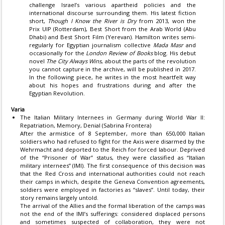
challenge Israel’s various apartheid policies and the
international discourse surrounding them. His latest fiction
short,
Though I Know the River is Dry
from 2013, won the
Prix UIP (Rotterdam), Best Short from the Arab World (Abu
Dhabi) and Best Short Film (Yerevan). Hamilton writes semi-
regularly for Egyptian journalism collective
Mada Masr
and
occasionally for the
London Review of Books
blog. His debut
novel
The City Always Wins
, about the parts of the revolution
you cannot capture in the archive, will be published in 2017.
In the following piece, he writes in the most heartfelt way
about his hopes and frustrations during and after the
Egyptian Revolution.
Varia
The Italian Military Internees in Germany during World War II:
Repatriation, Memory, Denial (Sabrina Frontera)
After the armistice of 8 September, more than 650,000 Italian
soldiers who had refused to fight for the Axis were disarmed by the
Wehrmacht and deported to the Reich for forced labour. Deprived
of the “Prisoner of War” status, they were classified as “Italian
military internees” (IMI). The first consequence of this decision was
that the Red Cross and international authorities could not reach
their camps in which, despite the Geneva Convention agreements,
soldiers were employed in factories as “slaves”. Until today, their
story remains largely untold.
The arrival of the Allies and the formal liberation of the camps was
not the end of the IMI’s sufferings: considered displaced persons
and sometimes suspected of collaboration, they were not