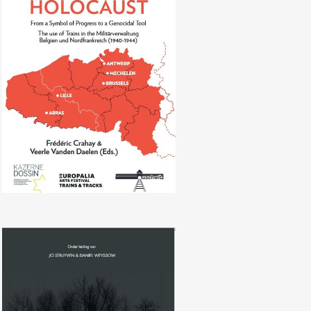
Frédéric Crahay, Veerle
Vanden Daelen (Eds.), “Trains and
the Holocaust: From a Symbol of
Progress to a Genocidal Tool”
Jo Struyven en Daniel
Weyssow (olv.),‘Ontsnappingsportretten