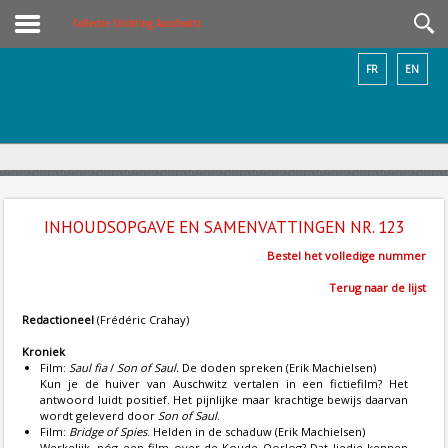
Collectie Stichting Auschwitz
FR
EN
INHOUDSOPGAVE EN SAMENVATTINGEN NR. 123
Bestel het volledige nummer
Terug naar de lijst
Redactioneel
(Frédéric Crahay)
Kroniek
Film:
Saul fia
/
Son of Saul.
De doden spreken (Erik Machielsen)
Kun je de huiver van Auschwitz vertalen in een fictiefilm? Het
antwoord luidt positief. Het pijnlijke maar krachtige bewijs daarvan
wordt geleverd door
Son of Saul
.
Film:
Bridge of Spies
. Helden in de schaduw (Erik Machielsen)
Werkelijk, nóg een film over de Koude Oorlog? Dat liedje kennen