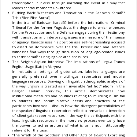
transcription, but also through narrating the event in a way that
leaves central moments un-uttered.
Pushing Back: Witnesses and Translation in the Radovan Karadži?
Trial (Ellen Elias-Bursa?)
In the trial of Radovan Karadži? before the International Criminal
Tribunal for the former Yugoslavia, the degree to which witnesses
for the Prosecution and the Defence engage during their testimony
with translation and interpreting issues is a measure of their sense
of agency. Karadži? uses his position as a self-representing accused
to assert his dominance over the trial. Prosecution and Defence
witnesses find ways through discussion of language-related issues
to resist Karadži?’s language-related pressures.
The Belgian Asylum Interview: The Implications of Lingua Franca
English Usage (Katrijn Maryns)
In institutional settings of globalization, labelled languages are
generally preferred over multilingual repertoires and mobile
language resources. Drawing on linguistic-ethnographic analysis of
the way English is treated as an invariable “ad hoc” idiom in the
Belgian asylum interview, this article demonstrates how
institutional measures and routines relating to multilingualism fail
to address the communicative needs and practices of the
participants involved. I discuss how the divergent potentialities of
the speakers’ linguistic repertoires reflect a remarkable inversion
of client-gatekeeper resources in the way the participants with the
least linguistic resources in the interview process eventually have
the power to act as arbiters of what is or is not institutionally
relevant for the case.
“The Wrath of the Goddess” and Other Acts of
Doktori
: Exorcising