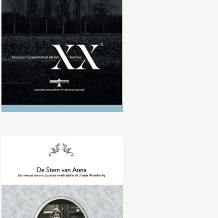
uit het XXe konvooi’
Anna Grünfeld-Landau, Nuphar
Nevo, ‘De Stem van Anna’