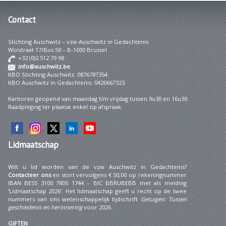
Contact
Stichting Auschwitz – vzw Auschwitz in Gedachtenis
Wolstraat 17/Bus 50 – B-1000 Brussel
+32 (0)2 512 79 98
info@auschwitz.be
KBO Stichting Auschwitz: 0876787354
KBO Auschwitz in Gedachtenis: 0420667323
Kantoren geopend van maandag t/m vrijdag tussen 9u30 en 16u30.
Raadpleging ter plaatse enkel op afspraak.
Lidmaatschap
Wilt u lid worden van de vzw Auschwitz in Gedachtenis?
Contacteer ons
en stort vervolgens € 50,00 op rekeningnummer
IBAN BE55 3100 7805 1744 – BIC BBRUBEBB met als melding
‘Lidmaatschap 2026’. Het lidmaatschap geeft u recht op de twee
nummers van ons wetenschappelijk tijdschrift
Getuigen: Tussen
geschiedenis en herinnering
voor 2026.
GIFTEN