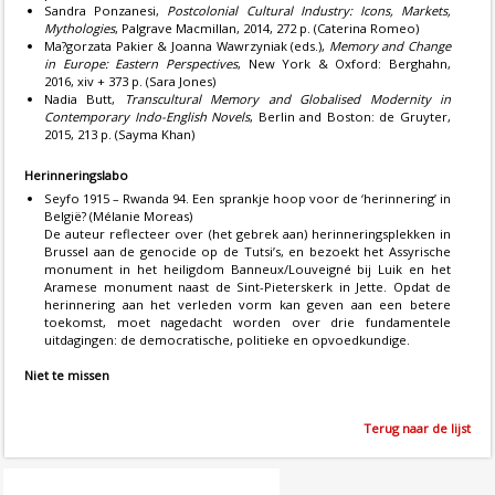
Sandra Ponzanesi,
Postcolonial Cultural Industry: Icons, Markets,
Mythologies
, Palgrave Macmillan, 2014, 272 p. (Caterina Romeo)
Ma?gorzata Pakier & Joanna Wawrzyniak (eds.),
Memory and Change
in Europe: Eastern Perspectives
, New York & Oxford: Berghahn,
2016, xiv + 373 p. (Sara Jones)
Nadia Butt,
Transcultural Memory and Globalised Modernity in
Contemporary Indo-English Novels
, Berlin and Boston: de Gruyter,
2015, 213 p. (Sayma Khan)
Herinneringslabo
Seyfo 1915 – Rwanda 94. Een sprankje hoop voor de ‘herinnering’ in
België? (Mélanie Moreas)
De auteur reflecteer over (het gebrek aan) herinneringsplekken in
Brussel aan de genocide op de Tutsi’s, en bezoekt het Assyrische
monument in het heiligdom Banneux/Louveigné bij Luik en het
Aramese monument naast de Sint-Pieterskerk in Jette. Opdat de
herinnering aan het verleden vorm kan geven aan een betere
toekomst, moet nagedacht worden over drie fundamentele
uitdagingen: de democratische, politieke en opvoedkundige.
Niet te missen
Terug naar de lijst