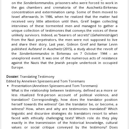
on the
Sonderkommandos
, prisoners who were forced to work in
the gas chambers and crematoria of the Auschwitz-Birkenau
concentration and extermination camp. Some of them moved to
Israel afterwards. In 1986, when he realized that the matter had
received very little attention until then, Greif began collecting
interviews of these tormented men and managed to gather a
unique collection of testimonies that conveys the voices of these
unlikely survivors. Indeed, as “bearers of secrets” (
Geheimnisträger
)
from the Nazi perpetrators, the men were not supposed to live
and share their story. Last year, Gideon Greif and Itamar Levin
published
Aufstand in Auschwitz
(2015), a study about the revolt of
the
Sonderkommandos
in Birkenau on 7 October 1944 – an
unexplored event. It was one of the numerous acts of resistance
against the Nazis that the Jewish people undertook in occupied
Europe.
Dossier:
Translating Testimony
Edited by Anneleen Spiessens and Tom Toremans
Presentation (Anneleen Spiessens and Tom Toremans)
What is the relationship between testimony, defined as a more or
less ritualized first-person account of political violence, and
translation? Correspondingly, how does the translator position
herself towards the witness? Can the translator be, or become, a
witness? How, when and why are testimonies translated? Which
linguistic and discursive strategies do translators resort to when
faced with ethically challenging texts? Which role do they play
exactly in the transmission of the historical knowledge, cultural
values or social critique conveyed by the testimony? Does