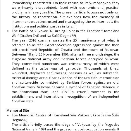
immediately repatriated. On their return to Italy, moreover, they
were heavily disappointed, faced with economic and practical
problems in everyday life. The present article focuses not only on
the history of repatriation but explores how the memory of
internment was constructed and managed by the ex-internees, the
institutions and political parties in Italy.
The Battle of Vukovar. A Turning Point in the Croatian “Homeland
War” (Dražen Živi? and Iva Šuši? Degme?i?)
th
The year 2016 commemorates the 25
anniversary of what is
referred to as “the Greater-Serbian aggression” against the then
self-proclaimed Republic of Croatia and the town of Vukovar.
Between 18 and 20 November 1991, after a three-month siege, the
Yugoslav National Army and Serbian forces occupied Vukovar.
They committed numerous war crimes, many of which were
defined as the
actus reus
of genocide. Thousands of killed,
wounded, displaced and missing persons as well as substantial
material damage are a clear evidence of the urbicide, memoricide
and culturecide committed by Serbian forces against an old,
Croatian town. Vukovar became a symbol of Croatian defence in
the “Homeland War”, and 1991 a crucial moment in the
establishment and international recognition of an independent
Croatian state.
Memorial Site
The Memorial Centre of Homeland War Vukovar, Croatia (Iva Šuši?
Degme?i?)
The article briefly traces the siege of Vukovar by the Yugoslav
National Army in 1991 and the gruesome post-occupation events. It