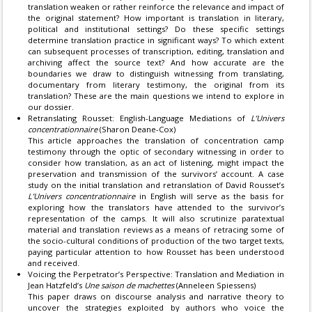
translation weaken or rather reinforce the relevance and impact of
the original statement? How important is translation in literary,
political and institutional settings? Do these specific settings
determine translation practice in significant ways? To which extent
can subsequent processes of transcription, editing, translation and
archiving affect the source text? And how accurate are the
boundaries we draw to distinguish witnessing from translating,
documentary from literary testimony, the original from its
translation? These are the main questions we intend to explore in
our dossier.
Retranslating Rousset: English-Language Mediations of
L’Univers
concentrationnaire
(Sharon Deane-Cox)
This article approaches the translation of concentration camp
testimony through the optic of secondary witnessing in order to
consider how translation, as an act of listening, might impact the
preservation and transmission of the survivors’ account. A case
study on the initial translation and retranslation of David Rousset’s
L’Univers concentrationnaire
in English will serve as the basis for
exploring how the translators have attended to the survivor’s
representation of the camps. It will also scrutinize paratextual
material and translation reviews as a means of retracing some of
the socio-cultural conditions of production of the two target texts,
paying particular attention to how Rousset has been understood
and received.
Voicing the Perpetrator’s Perspective: Translation and Mediation in
Jean Hatzfeld’s
Une saison de machettes
(Anneleen Spiessens)
This paper draws on discourse analysis and narrative theory to
uncover the strategies exploited by authors who voice the