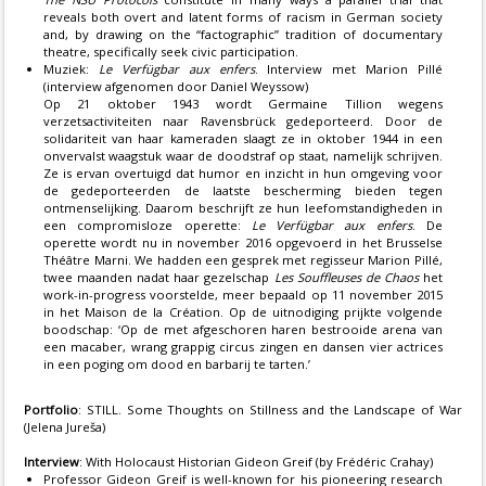
reveals both overt and latent forms of racism in German society
and, by drawing on the “factographic” tradition of documentary
theatre, specifically seek civic participation.
Muziek:
Le Verfügbar aux enfers
. Interview met Marion Pillé
(interview afgenomen door Daniel Weyssow)
Op 21 oktober 1943 wordt Germaine Tillion wegens
verzetsactiviteiten naar Ravensbrück gedeporteerd. Door de
solidariteit van haar kameraden slaagt ze in oktober 1944 in een
onvervalst waagstuk waar de doodstraf op staat, namelijk schrijven.
Ze is ervan overtuigd dat humor en inzicht in hun omgeving voor
de gedeporteerden de laatste bescherming bieden tegen
ontmenselijking. Daarom beschrijft ze hun leefomstandigheden in
een compromisloze operette:
Le Verfügbar aux enfers
. De
operette wordt nu in november 2016 opgevoerd in het Brusselse
Théâtre Marni. We hadden een gesprek met regisseur Marion Pillé,
twee maanden nadat haar gezelschap
Les Souffleuses de Chaos
het
work-in-progress voorstelde, meer bepaald op 11 november 2015
in het Maison de la Création. Op de uitnodiging prijkte volgende
boodschap: ‘Op de met afgeschoren haren bestrooide arena van
een macaber, wrang grappig circus zingen en dansen vier actrices
in een poging om dood en barbarij te tarten.’
Portfolio
: STILL. Some Thoughts on Stillness and the Landscape of War
(Jelena Jureša)
Interview
: With Holocaust Historian Gideon Greif (by Frédéric Crahay)
Professor Gideon Greif is well-known for his pioneering research