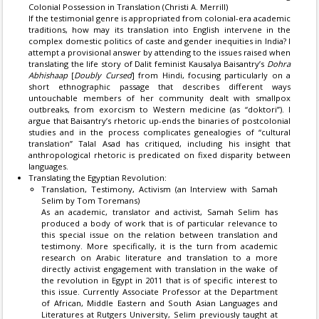
Colonial Possession in Translation (Christi A. Merrill)
If the testimonial genre is appropriated from colonial-era academic
traditions, how may its translation into English intervene in the
complex domestic politics of caste and gender inequities in India? I
attempt a provisional answer by attending to the issues raised when
translating the life story of Dalit feminist Kausalya Baisantry’s
Dohra
Abhishaap
[
Doubly Cursed
] from Hindi, focusing particularly on a
short ethnographic passage that describes different ways
untouchable members of her community dealt with smallpox
outbreaks, from exorcism to Western medicine (as “doktori”). I
argue that Baisantry’s rhetoric up-ends the binaries of postcolonial
studies and in the process complicates genealogies of “cultural
translation” Talal Asad has critiqued, including his insight that
anthropological rhetoric is predicated on fixed disparity between
languages.
Translating the Egyptian Revolution:
Translation, Testimony, Activism (an Interview with Samah
Selim by Tom Toremans)
As an academic, translator and activist, Samah Selim has
produced a body of work that is of particular relevance to
this special issue on the relation between translation and
testimony. More specifically, it is the turn from academic
research on Arabic literature and translation to a more
directly activist engagement with translation in the wake of
the revolution in Egypt in 2011 that is of specific interest to
this issue. Currently Associate Professor at the Department
of African, Middle Eastern and South Asian Languages and
Literatures at Rutgers University, Selim previously taught at