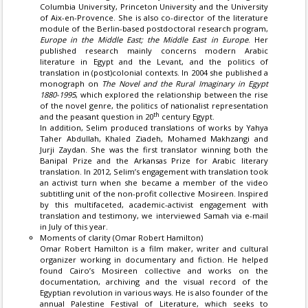
Columbia University, Princeton University and the University
of Aix-en-Provence. She is also co-director of the literature
module of the Berlin-based postdoctoral research program,
Europe in the Middle East; the Middle East in Europe
. Her
published research mainly concerns modern Arabic
literature in Egypt and the Levant, and the politics of
translation in (post)colonial contexts. In 2004 she published a
monograph on
The Novel and the Rural Imaginary in Egypt
1880-1995
, which explored the relationship between the rise
of the novel genre, the politics of nationalist representation
th
and the peasant question in 20
century Egypt.
In addition, Selim produced translations of works by Yahya
Taher Abdullah, Khaled Ziadeh, Mohamed Makhzangi and
Jurji Zaydan. She was the first translator winning both the
Banipal Prize and the Arkansas Prize for Arabic literary
translation. In 2012, Selim’s engagement with translation took
an activist turn when she became a member of the video
subtitling unit of the non-profit collective Mosireen. Inspired
by this multifaceted, academic-activist engagement with
translation and testimony, we interviewed Samah via e-mail
in July of this year.
Moments of clarity (Omar Robert Hamilton)
Omar Robert Hamilton is a film maker, writer and cultural
organizer working in documentary and fiction. He helped
found Cairo’s Mosireen collective and works on the
documentation, archiving and the visual record of the
Egyptian revolution in various ways. He is also founder of the
annual Palestine Festival of Literature, which seeks to