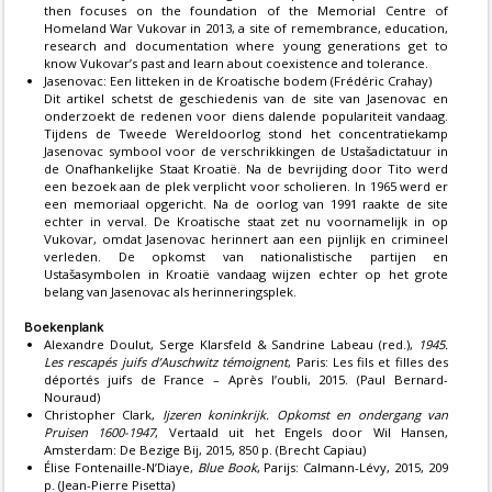
then focuses on the foundation of the Memorial Centre of
Homeland War Vukovar in 2013, a site of remembrance, education,
research and documentation where young generations get to
know Vukovar’s past and learn about coexistence and tolerance.
Jasenovac: Een litteken in de Kroatische bodem (Frédéric Crahay)
Dit artikel schetst de geschiedenis van de site van Jasenovac en
onderzoekt de redenen voor diens dalende populariteit vandaag.
Tijdens de Tweede Wereldoorlog stond het concentratiekamp
Jasenovac symbool voor de verschrikkingen de Ustašadictatuur in
de Onafhankelijke Staat Kroatië. Na de bevrijding door Tito werd
een bezoek aan de plek verplicht voor scholieren. In 1965 werd er
een memoriaal opgericht. Na de oorlog van 1991 raakte de site
echter in verval. De Kroatische staat zet nu voornamelijk in op
Vukovar, omdat Jasenovac herinnert aan een pijnlijk en crimineel
verleden. De opkomst van nationalistische partijen en
Ustašasymbolen in Kroatië vandaag wijzen echter op het grote
belang van Jasenovac als herinneringsplek.
Boekenplank
Alexandre Doulut, Serge Klarsfeld & Sandrine Labeau (red.),
1945.
Les rescapés juifs d’Auschwitz témoignent
, Paris: Les fils et filles des
déportés juifs de France – Après l’oubli, 2015. (Paul Bernard-
Nouraud)
Christopher Clark,
Ijzeren koninkrijk. Opkomst en ondergang van
Pruisen 1600-1947
, Vertaald uit het Engels door Wil Hansen,
Amsterdam: De Bezige Bij, 2015, 850 p. (Brecht Capiau)
Élise Fontenaille-N’Diaye,
Blue Book
, Parijs: Calmann-Lévy, 2015, 209
p. (Jean-Pierre Pisetta)