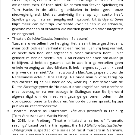
we ondertussen. Of toch niet? De namen van Steven Spielberg en
Tom Hanks in de aftiteling prikkelen in ieder geval onze
nieuwsgierigheid. Met achtentwintig films op zijn conto heeft
Spielberg nog niets aan jeugdigheid ingeboet. Uit
Bridge of Spies
blijkt meer dan ooit zijn voorliefde voor helden in de schaduw,
gewone mannen of vrouwen die worden gedreven door integriteit
en eergevoel.
Theater:
De Welwillenden
(Anneleen Spiessens)
“Laat me u vertellen hoe het ging. Het is een trieste geschiedenis,
maar toch ook een verhaal met een moraal. Een vrij lang verhaal,
er heeft zich heel wat afgespeeld. Maar misschien bent u niet
gehaast, misschien heeft u tijd. Ik zal er alles aan doen om duidelijk
te blijven. U hebt de garantie dat in wat ik u ga vertellen geen
enkele wroeging zal doorklinken. Ik heb nergens spijt van, ik deed
mijn werk, meer niet.” Aan het woord is Max Aue, gespeeld door de
Nederlandse acteur Hans Kesting. Als oude man blikt hij terug op
zijn carrière bij de SD, later de SS, waar hij in het spoor van de
Duitse
Einsatzgruppen
de ‘Holocaust door kogels’ aan het oostfront
mee overzag en na een passage in Stalingrad naar Berlijn werd
afgevaardigd om de inzet van gevangengenomen Joden in de
oorlogseconomie te bestuderen. Vanop de bühne spreekt hij zijn
publiek nu rechtstreeks toe.
Theater: Theatre as Courtroom:
The NSU protocols
in Freiburg
(Tom Vanassche and Martin Hinze)
In 2015, the Freiburg Theatre initiated a series of “dramatic
readings” based on the trial against the NSU (
Nationalsozialistischer
Untergrund
), suspected of a series of racist murders in Germany.
The NSU Protocols
constitute in many ways a parallel trial that