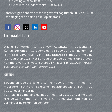
KBO Stichting Auschwitz: 0876787354
KBO Auschwitz in Gedachtenis: 0420667323
Kantoren geopend van maandag t/m vrijdag tussen 9u30 en 16u30.
Raadpleging ter plaatse enkel op afspraak.
Lidmaatschap
Wilt u lid worden van de vzw Auschwitz in Gedachtenis?
Contacteer ons
en stort vervolgens € 50,00 op rekeningnummer
IBAN BE55 3100 7805 1744 – BIC BBRUBEBB met als melding
‘Lidmaatschap 2026’. Het lidmaatschap geeft u recht op de twee
nummers van ons wetenschappelijk tijdschrift
Getuigen: Tussen
geschiedenis en herinnering
voor 2026.
GIFTEN
Bovendien geeft elke gift van € 40,00 of meer (in een of
meerdere schijven) Belgische belastingbetalers recht op
belastingvermindering.
Vermeld in de melding dat het om een ‘Gift’ gaat en vermeld uw
rijksregisternummer. Dit is verplicht sinds 2024 om van de
vermindering te kunnen genieten.