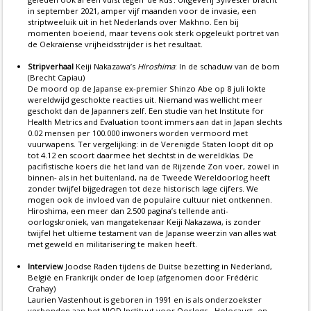
in september 2021, amper vijf maanden voor de invasie, een
striptweeluik uit in het Nederlands over Makhno. Een bij
momenten boeiend, maar tevens ook sterk opgeleukt portret van
de Oekraïense vrijheidsstrijder is het resultaat.
Stripverhaal
Keiji Nakazawa’s
Hiroshima
: In de schaduw van de bom
(Brecht Capiau)
De moord op de Japanse ex-premier Shinzo Abe op 8 juli lokte
wereldwijd geschokte reacties uit. Niemand was wellicht meer
geschokt dan de Japanners zelf. Een studie van het Institute for
Health Metrics and Evaluation toont immers aan dat in Japan slechts
0.02 mensen per 100.000 inwoners worden vermoord met
vuurwapens. Ter vergelijking: in de Verenigde Staten loopt dit op
tot 4.12 en scoort daarmee het slechtst in de wereldklas. De
pacifistische koers die het land van de Rijzende Zon voer, zowel in
binnen- als in het buitenland, na de Tweede Wereldoorlog heeft
zonder twijfel bijgedragen tot deze historisch lage cijfers. We
mogen ook de invloed van de populaire cultuur niet ontkennen.
Hiroshima, een meer dan 2.500 pagina’s tellende anti-
oorlogskroniek, van mangatekenaar Keiji Nakazawa, is zonder
twijfel het ultieme testament van de Japanse weerzin van alles wat
met geweld en militarisering te maken heeft.
Interview
Joodse Raden tijdens de Duitse bezetting in Nederland,
België en Frankrijk onder de loep (afgenomen door Frédéric
Crahay)
Laurien Vastenhout is geboren in 1991 en is als onderzoekster
verbonden aan het NIOD Instituut voor Oorlogs-, Holocaust- en