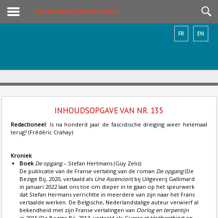
Wetenschappelijk tijdschrift: Getuigen
FR
EN
INHOUDSOPGAVE VAN NR. 135
Redactioneel
: Is na honderd jaar de fascistische dreiging weer helemaal
terug? (Frédéric Crahay)
Kroniek
Boek
De opgang
– Stefan Hertmans (Guy Zelis)
De publicatie van de Franse vertaling van de roman
De opgang
(De
Bezige Bij, 2020, vertaald als
Une Ascencion
) bij Uitgeverij Gallimard
in januari 2022 laat ons toe om dieper in te gaan op het speurwerk
dat Stefan Hermans verrichtte in meerdere van zijn naar het Frans
vertaalde werken. De Belgische, Nederlandstalige auteur verwierf al
bekendheid met zijn Franse vertalingen van
Oorlog en terpentijn
in 2015 (De Bezige Bij, 2013, vertaald als
Guerre et térébenthine
) en