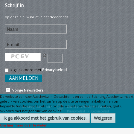
Schrijf
in
op onze nieuwsbrief in het Nederlands
Ik ga akkoord met
Privacy beleid
Vorige Newsletters
De website van vzw Auschwitz in Gedachtenis en van de Stichting Auschwitz maakt
gebruik van cookies om het surfen op de site te vergemakkelijken en om
bepaalde functies toe te laten. Door de website verder te gebruiken, gaat u
© 2026 Stichting Auschwitz
Sitemap
Wettelijke informatie •
akkoord met het gebruik van cookies.
Privacybeleid •
Cookiebeleid
Ik ga akkoord met het gebruik van cookies.
Weigeren
Om hier meer over te weten