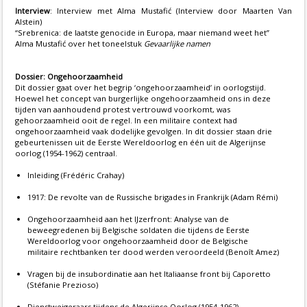
Interview
: Interview met Alma Mustafić (Interview door Maarten Van
Alstein)
“Srebrenica: de laatste genocide in Europa, maar niemand weet het”
Alma Mustafić over het toneelstuk
Gevaarlijke namen
Dossier: Ongehoorzaamheid
Dit dossier gaat over het begrip ‘ongehoorzaamheid’ in oorlogstijd.
Hoewel het concept van burgerlijke ongehoorzaamheid ons in deze
tijden van aanhoudend protest vertrouwd voorkomt, was
gehoorzaamheid ooit de regel. In een militaire context had
ongehoorzaamheid vaak dodelijke gevolgen. In dit dossier staan drie
gebeurtenissen uit de Eerste Wereldoorlog en één uit de Algerijnse
oorlog (1954-1962) centraal.
Inleiding (Frédéric Crahay)
1917: De revolte van de Russische brigades in Frankrijk (Adam Rémi)
Ongehoorzaamheid aan het IJzerfront: Analyse van de
beweegredenen bij Belgische soldaten die tijdens de Eerste
Wereldoorlog voor ongehoorzaamheid door de Belgische
militaire rechtbanken ter dood werden veroordeeld (Benoît Amez)
Vragen bij de insubordinatie aan het Italiaanse front bij Caporetto
(Stéfanie Prezioso)
Dienstweigeraars tijdens de Algerijnse Oorlog (1954-1962).