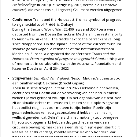
De bekeerlinge
in 2018 (De Bezige Bij, 2016, vertaald als
Le coeur
converti
), die eveneens bij Uitgeverij Gallimard werden uitgegeven.
Conference
Trains and the Holocaust: from a symbol of progress
to a genocidal tool (Frédéric Crahay)
During the Second World War, 25,490 Jews and 353 Roma were
deported from the Dossin Barracks in Mechelen, the vast majority
to Auschwitz-Birkenau. The tracks next to the barracks have long
since disappeared. On the square in front of the current museum
stands a goods wagon, a reminder of the last transports from
Mechelen. Europalia organized the conference
Trains and the
Holocaust. From a symbol of progress to a genocidal tool
at this place
of memorial, in collaboration with the Auschwitz Foundation and
th
Kazerne Dossin on April 26
, 2022.
Stripverhaal
Een Wind Van Vrijheid
: Nestor Makhno’s queeste voor
een onafhankelijk Oekraïne (Brecht Capiau)
Toen Russische troepen in februari 2022 Oekraïne binnenvielen,
dacht president Poetin dat de verovering van het land in enkele
weken tijd wel geklaard zou zijn. Op het ogenblik van dit schrijven
zit de situatie echter muurvast en lijkt een snelle oplossing voor
het conflict nog niet voor meteen te zijn. Indien Poetin zijn
geschiedenisboeken zou geconsulteerd hebben, dan had hij
wellicht geweten dat Oekraïne zich niet makkelijk zou overgeven.
Hij zou ook opgemerkt hebben dat geschiedenis vaak een
circulaire beweging maakt en als een slang in zijn eigen staart bijt.
Net als Zelenski vandaag, maakte Nestor Makhno honderd jaar
geleden ook al een vuist tegen ‘de Rus’. Uitgeverij Sylvester bracht