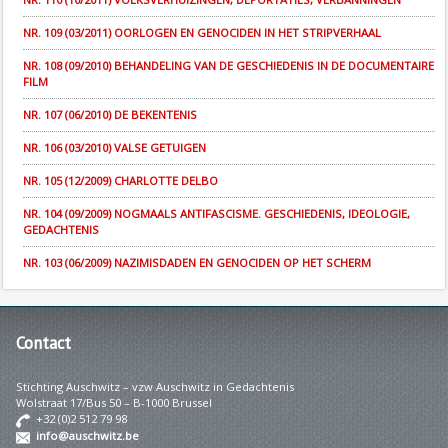
NR. 109 (03/2011) OORLOGEN EN GENOCIDEN IN HET STRIPVERHAAL
NR. 108 (09/2010) BEHANDELING VAN DE GESCHIEDENIS IN DE DOCUMENTAIRE
FILM
NR. 107 (06/2010) DE BEKENTENIS
NR. 106 (03/2010) VALSE GETUIGEN
NR. 105 (12/2009) CHARLOTTE DELBO
NR. 104 (09/2009) NOGMAALS ANTIFASCISME. GESCHIEDENIS, IDEOLOGIE,
GEDACHTENIS
NR. 103 (06/2009) NAZIMISDADEN EN GENOCIDEN OP HET SCHERM
Contact
Stichting Auschwitz – vzw Auschwitz in Gedachtenis
Wolstraat 17/Bus 50 – B-1000 Brussel
+32 (0)2 512 79 98
info@auschwitz.be