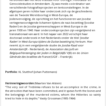
Genocidestudies in Amsterdam. Zij was mede-coördinator van
verschillende fotografieprojecten en tentoonstellingen. In de
afgelopen jaren richtte haar onderzoek zich op de geschiedenis
van de Tweede Wereldoorlog in West-Europa, de
Jodenvervolging, de oprichting en het functioneren van Joodse
vertegenwoordigende lichamen tijdens de nazi-bezetting (‘Joodse
Raden’) en de Joodse gemeenschappen in West-Europa in de
jaren 1930 en 1940. Haar onderzoeksprojecten zijn vergelijkend en
transnationaal van aard. In het najaar van 2022 verschijnt haar
doctoraal onderzoek in het Nederlands onder de titel
‘Joodse
Raden’ in West-Europa tijdens de Duitse bezetting
bij Verbum. Hier
neemt zij in een vergelijkende studie de
Joodse Raad voor
Amsterdam
(JR - Nederland), de
Association des Juifs en
Belgique/Vereeniging der Joden in België
(AJB/ VJB) en de
Union
Générale des Israélites de France
(UGIF – Frankrijk).
Portfolio
: KL Stutthof (Johan Puttemans)
Herinneringswoorden
(Maarten Van Alstein)
“The very soil of Treblinka refuses to be an accomplice in the crime, in
the atrocities that have been committed, and it spews forth the bones and
the belongings of the murdered victims, whom the Hitlerites so vainly
tried to hide in its depths.” Vasily Grossman (1905-1964)