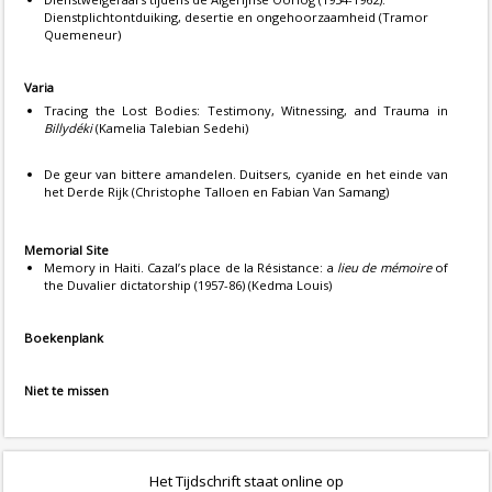
Dienstplichtontduiking, desertie en ongehoorzaamheid (Tramor
Quemeneur)
Varia
Tracing the Lost Bodies: Testimony, Witnessing, and Trauma in
Billydéki
(Kamelia Talebian Sedehi)
De geur van bittere amandelen. Duitsers, cyanide en het einde van
het Derde Rijk (Christophe Talloen en Fabian Van Samang)
Memorial Site
Memory in Haiti. Cazal’s place de la Résistance: a
lieu de mémoire
of
the Duvalier dictatorship (1957-86) (Kedma Louis)
Boekenplank
Niet te missen
Het Tijdschrift staat online op