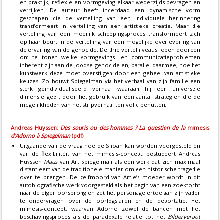
en praktijk, reflexie en vormgeving elkaar wederzijds bevragen en
verrijken. De auteur heeft inderdaad een dynamische vorm
geschapen die de vertelling van een individuele herinnering
transformeert in vertelling van een artistieke creatie. Maar die
vertelling van een moeilijk scheppingsproces transformeert zich
op haar beurt in de vertelling van een mogelijke overlevering van
de ervaring van de genocide. De drie vertelniveaus lopen dooreen
om te tonen welke vormgevings- en communicatieproblemen
inherent zijn aan de Joodse genocide en, parallel daarmee, hoe het
kunstwerk deze moet overstijgen door een geheel van artistieke
keuzes. Zo bouwt Spiegelman via het verhaal van zijn familie een
sterk geïndividualiseerd verhaal waaraan hij een universele
dimensie geeft door het gebruik van een aantal strategiën die de
mogelijkheden van het stripverhaal ten volle benutten.
Andreas Huyssen:
Des souris ou des hommes ? La question de la
mimesis
d'Adorno à Spiegelman
(pdf)
Uitgaande van de vraag hoe de Shoah kan worden voorgesteld en
van de flexibiliteit van het mimesis-concept, bestudeert Andreas
Huyssen
Maus
van Art Spiegelman als een werk dat zich maximaal
distantieert van de traditionele manier om een historische tragedie
over te brengen. De zelfmoord van Artie’s moeder wordt in dit
autobiografische werk voorgesteld als het begin van een zoektocht
naar de eigen oorsprong en zet het personage ertoe aan zijn vader
te ondervragen over de oorlogsjaren en de deportatie. Het
mimesis-concept, waarvan Adorno zowel de banden met het
beschavingsproces als de paradoxale relatie tot het
Bilderverbot