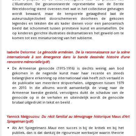
L’Illustration
. De gecanoniseerde representatie van de Eerste
Wereldoorlog stemt overeen met wat in het collectieve geheugen
wordt bewaard, maar de temporele gelaagdheid laat de
auteurssubjectiviteit doorschemeren doorheen de gekozen
legendes en teksten die als kader dienen voor een panoramisch
beeld dat schommelt tussen primitieve kunst en animatiefilm. De
op kinderen gerichte illustraties dedramatiseren het geweld om te
komen tot een miniaturisering van het sublieme.
Isabelle Delorme:
Le génocide arménien. De la reconnaissance sur la scène
internationale à son émergence dans la bande dessinée: histoire d'une
rencontre mémorielle
(pdf)
De Armeense genocide (1915-1916) is slechts weinig aan bod
gekomen in de negende kunst maar haar recente en steeds
belangrijkere erkenning op internationaal vlak heeft zich vertaald in
de publicatie van meerdere stripverhalen, uitgegeven tussen 1979
en 2010. In die albums wordt aanvankelijk de vraag naar de
Armeense kwestie gesteld, vervolgens duikt de schaduw van de
genocide op in de verhalen en uiteindelijk wordt de genocide
brutaal uitgedrukt in tekst en beeld .
Yannick Malgouzou:
Du récit familial au témoignage historique:
Maus
d'Art
Spiegelman
(pdf)
Als Art Spiegelmans
Maus
een succes is bij de kritiek en bij het
publiek, dan is dat dankzij de rigoureuze werkwijze waarin theorie