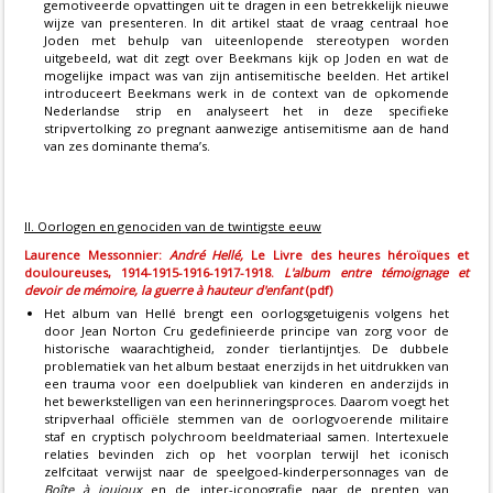
gemotiveerde opvattingen uit te dragen in een betrekkelijk nieuwe
wijze van presenteren. In dit artikel staat de vraag centraal hoe
Joden met behulp van uiteenlopende stereotypen worden
uitgebeeld, wat dit zegt over Beekmans kijk op Joden en wat de
mogelijke impact was van zijn antisemitische beelden. Het artikel
introduceert Beekmans werk in de context van de opkomende
Nederlandse strip en analyseert het in deze specifieke
stripvertolking zo pregnant aanwezige antisemitisme aan de hand
van zes dominante thema’s.
II. Oorlogen en genociden van de twintigste eeuw
Laurence Messonnier:
André Hellé,
Le Livre des heures héroïques et
douloureuses, 1914-1915-1916-1917-1918.
L'album entre témoignage et
devoir de mémoire, la guerre à hauteur d'enfant
(pdf)
Het album van Hellé brengt een oorlogsgetuigenis volgens het
door Jean Norton Cru gedefinieerde principe van zorg voor de
historische waarachtigheid, zonder tierlantijntjes. De dubbele
problematiek van het album bestaat enerzijds in het uitdrukken van
een trauma voor een doelpubliek van kinderen en anderzijds in
het bewerkstelligen van een herinneringsproces. Daarom voegt het
stripverhaal officiële stemmen van de oorlogvoerende militaire
staf en cryptisch polychroom beeldmateriaal samen. Intertexuele
relaties bevinden zich op het voorplan terwijl het iconisch
zelfcitaat verwijst naar de speelgoed-kinderpersonnages van de
Boîte à joujoux
en de inter-iconografie naar de prenten van