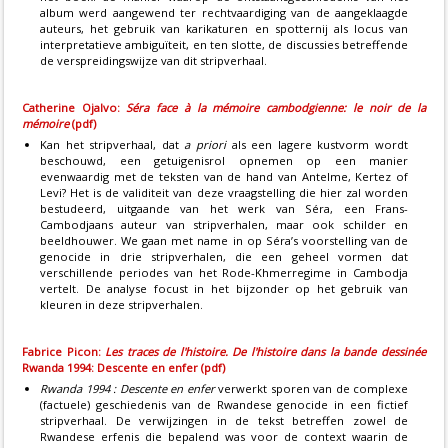
album werd aangewend ter rechtvaardiging van de aangeklaagde
auteurs, het gebruik van karikaturen en spotternij als locus van
interpretatieve ambiguïteit, en ten slotte, de discussies betreffende
de verspreidingswijze van dit stripverhaal.
Catherine Ojalvo:
Séra face à la mémoire cambodgienne: le noir de la
mémoire
(pdf)
Kan het stripverhaal, dat
a priori
als een lagere kustvorm wordt
beschouwd, een getuigenisrol opnemen op een manier
evenwaardig met de teksten van de hand van Antelme, Kertez of
Levi? Het is de validiteit van deze vraagstelling die hier zal worden
bestudeerd, uitgaande van het werk van Séra, een Frans-
Cambodjaans auteur van stripverhalen, maar ook schilder en
beeldhouwer. We gaan met name in op Séra’s voorstelling van de
genocide in drie stripverhalen, die een geheel vormen dat
verschillende periodes van het Rode-Khmerregime in Cambodja
vertelt. De analyse focust in het bijzonder op het gebruik van
kleuren in deze stripverhalen.
Fabrice Picon:
Les traces de l'histoire. De l'histoire dans la bande dessinée
Rwanda 1994: Descente en enfer (pdf)
Rwanda 1994 : Descente en enfer
verwerkt sporen van de complexe
(factuele) geschiedenis van de Rwandese genocide in een fictief
stripverhaal. De verwijzingen in de tekst betreffen zowel de
Rwandese erfenis die bepalend was voor de context waarin de