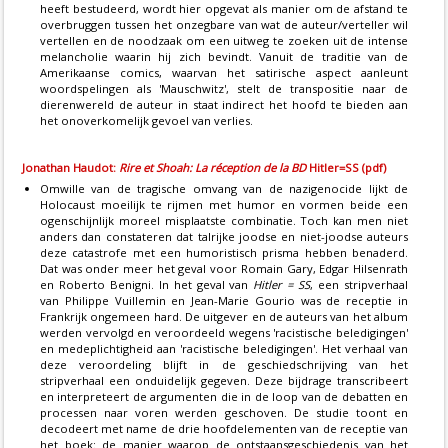
heeft bestudeerd, wordt hier opgevat als manier om de afstand te
overbruggen tussen het onzegbare van wat de auteur/verteller wil
vertellen en de noodzaak om een uitweg te zoeken uit de intense
melancholie waarin hij zich bevindt. Vanuit de traditie van de
Amerikaanse comics, waarvan het satirische aspect aanleunt
woordspelingen als 'Mauschwitz', stelt de transpositie naar de
dierenwereld de auteur in staat indirect het hoofd te bieden aan
het onoverkomelijk gevoel van verlies.
Jonathan Haudot:
Rire et Shoah: La réception de la BD
Hitler=SS (pdf)
Omwille van de tragische omvang van de nazigenocide lijkt de
Holocaust moeilijk te rijmen met humor en vormen beide een
ogenschijnlijk moreel misplaatste combinatie. Toch kan men niet
anders dan constateren dat talrijke joodse en niet-joodse auteurs
deze catastrofe met een humoristisch prisma hebben benaderd.
Dat was onder meer het geval voor Romain Gary, Edgar Hilsenrath
en Roberto Benigni. In het geval van
Hitler = SS
, een stripverhaal
van Philippe Vuillemin en Jean-Marie Gourio was de receptie in
Frankrijk ongemeen hard. De uitgever en de auteurs van het album
werden vervolgd en veroordeeld wegens 'racistische beledigingen'
en medeplichtigheid aan 'racistische beledigingen'. Het verhaal van
deze veroordeling blijft in de geschiedschrijving van het
stripverhaal een onduidelijk gegeven. Deze bijdrage transcribeert
en interpreteert de argumenten die in de loop van de debatten en
processen naar voren werden geschoven. De studie toont en
decodeert met name de drie hoofdelementen van de receptie van
het boek: de manier waarop de ontstaansgeschiedenis van het