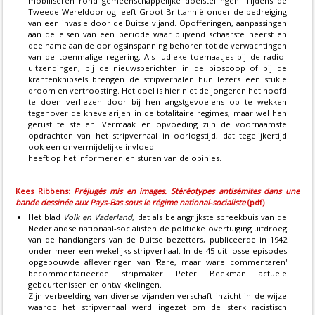
mobiliseren rond gemeenschappelijke doelstellingen. Tijdens de
Tweede Wereldoorlog leeft Groot-Brittannië onder de bedreiging
van een invasie door de Duitse vijand. Opofferingen, aanpassingen
aan de eisen van een periode waar blijvend schaarste heerst en
deelname aan de oorlogsinspanning behoren tot de verwachtingen
van de toenmalige regering. Als ludieke toemaatjes bij de radio-
uitzendingen, bij de nieuwsberichten in de bioscoop of bij de
krantenknipsels brengen de stripverhalen hun lezers een stukje
droom en vertroosting. Het doel is hier niet de jongeren het hoofd
te doen verliezen door bij hen angstgevoelens op te wekken
tegenover de knevelarijen in de totalitaire regimes, maar wel hen
gerust te stellen. Vermaak en opvoeding zijn de voornaamste
opdrachten van het stripverhaal in oorlogstijd, dat tegelijkertijd
ook een onvermijdelijke invloed
heeft op het informeren en sturen van de opinies.
Kees Ribbens:
Préjugés mis en images. Stéréotypes antisémites dans une
bande dessinée aux Pays-Bas sous le régime national-socialiste
(pdf)
Het blad
Volk en Vaderland
, dat als belangrijkste spreekbuis van de
Nederlandse nationaal-socialisten de politieke overtuiging uitdroeg
van de handlangers van de Duitse bezetters, publiceerde in 1942
onder meer een wekelijks stripverhaal. In de 45 uit losse episodes
opgebouwde afleveringen van 'Rare, maar ware commentaren'
becommentarieerde stripmaker Peter Beekman actuele
gebeurtenissen en ontwikkelingen.
Zijn verbeelding van diverse vijanden verschaft inzicht in de wijze
waarop het stripverhaal werd ingezet om de sterk racistisch