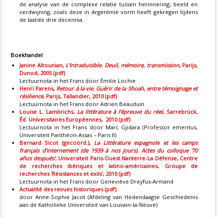
de analyse van de complexe relatie tussen herinnering, beeld en
verdwijning, zoals deze in Argentinië vorm heeft gekregen tijdens
de laatste drie decennia.
Boekhandel
Janine Altounian,
L’Intraduisible. Deuil, mémoire, transmission
, Parijs,
Dunod, 2005 (pdf)
Lectuurnota in het Frans door Émilie Lochie
Henri Parens,
Retour à la vie. Guérir de la Shoah, entre témoignage et
résilience
, Parijs, Tallandier, 2010 (pdf)
Lectuurnota in het Frans door Adrien Beauduin
Louise L. Lambrichs,
La littérature à l’épreuve du réel
, Sarrebrück,
Éd. Universitaires Européennes, 2010 (pdf)
Lectuurnota in het Frans door Marc Gjidara (Professor emeritus,
Universiteit Panthéon-Assas
–
Paris II)
Bernard Sicot (gecoörd.),
La Littérature espagnole et les camps
français d’internement (de 1939 à nos jours). Actes du colloque '70
años después'
, Universiteit Paris-Ouest Nanterre-La Défense, Centre
de recherches ibériques et latino-américaines, Groupe de
recherches 'Résistances et exils', 2010 (pdf)
Lectuurnota in het Frans door Geneviève Dreyfus-Armand
Actualité des revues historiques (pdf)
door Anne-Sophie Jacot (Afdeling van Hedendaagse Geschiedenis
aan de Katholieke Universiteit van Louvain-la-Neuve)