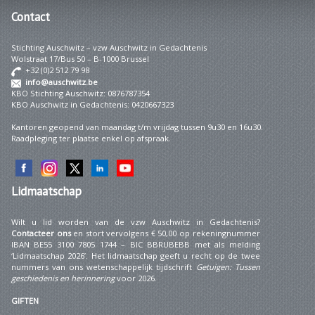
Contact
Stichting Auschwitz – vzw Auschwitz in Gedachtenis
Wolstraat 17/Bus 50 – B-1000 Brussel
+32 (0)2 512 79 98
info@auschwitz.be
KBO Stichting Auschwitz: 0876787354
KBO Auschwitz in Gedachtenis: 0420667323
Kantoren geopend van maandag t/m vrijdag tussen 9u30 en 16u30.
Raadpleging ter plaatse enkel op afspraak.
Lidmaatschap
Wilt u lid worden van de vzw Auschwitz in Gedachtenis?
Contacteer ons
en stort vervolgens € 50,00 op rekeningnummer
IBAN BE55 3100 7805 1744 – BIC BBRUBEBB met als melding
‘Lidmaatschap 2026’. Het lidmaatschap geeft u recht op de twee
nummers van ons wetenschappelijk tijdschrift
Getuigen: Tussen
geschiedenis en herinnering
voor 2026.
GIFTEN