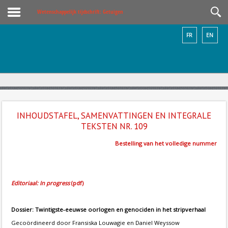
Wetenschappelijk tijdschrift: Getuigen
FR
EN
INHOUDSTAFEL, SAMENVATTINGEN EN INTEGRALE
TEKSTEN NR. 109
Bestelling van het volledige nummer
Editoriaal: In progress
(pdf)
Dossier: Twintigste-eeuwse oorlogen en genociden in het stripverhaal
Gecoördineerd door Fransiska Louwagie en Daniel Weyssow