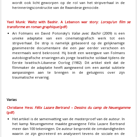
wordt ook licht geworpen op de rol van het stripverhaal in de
herinneringsconstructie van de Rwandese genocide.
Yael Munk: Waltz with Bashir. A Lebanon war story:
Lorsqu'un film se
transforme en roman graphique
(pdf)
Ari Folmans en David Polonsky’s
Valse avec Bachir
(2009) is een
unieke adaptatie van een cinematografisch werk tot een
stripverhaal. De strip is namelijk gebaseerd op de gelijknamige
geanimeerde documentaire die een jaar eerder verscheen en
meermaals werd bekroond. Hij biedt een weergave van Folmans
autobiografische ervaringen als jonge Israëlische soldaat tijdens de
Eerste Israëlisch-Libanese Oorlog (1982). Dit artikel stelt dat de
filmmaker de adaptatie heeft aangewend om een aantal subtiele
aanpassingen aan te brengen in de getuigenis over zijn
traumatische ervaring.
Varias
Christiane Hess:
Félix Lazare Bertrand – Dessins du camp de Neuengamme
(pdf)
Het artikel is de samenvatting van de masterproef van de auteur. In
het kamp Neuengamme maakte gevangene Félix Lazare Bertrand
meer dan 100 tekeningen. De auteur bespreekt de omstandigheden
waarin ze zijn gecreëerd en analyseert tevens de sociale en de