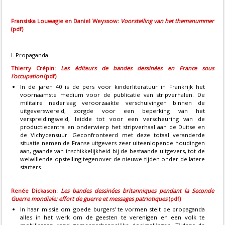
Fransiska Louwagie en Daniel Weyssow:
Voorstelling van het themanummer
(pdf)
I. Propaganda
Thierry Crépin:
Les éditeurs de bandes dessinées en France sous
l'occupation
(pdf)
In de jaren 40 is de pers voor kinderliteratuur in Frankrijk het
voornaamste medium voor de publicatie van stripverhalen. De
militaire nederlaag veroorzaakte verschuivingen binnen de
uitgeverswereld, zorgde voor een beperking van het
verspreidingsveld, leidde tot voor een verscheuring van de
productiecentra en onderwierp het stripverhaal aan de Duitse en
de Vichycensuur. Geconfronteerd met deze totaal veranderde
situatie nemen de Franse uitgevers zeer uiteenlopende houdingen
aan, gaande van inschikkelijkheid bij de bestaande uitgevers, tot de
welwillende opstelling tegenover de nieuwe tijden onder de latere
starters.
Renée Dickason:
Les bandes dessinées britanniques pendant la Seconde
Guerre mondiale: effort de guerre et messages patriotiques
(pdf)
In haar missie om 'goede burgers' te vormen stelt de propaganda
alles in het werk om de geesten te verenigen en een volk te