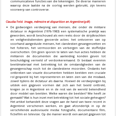
communicatieve functies van die tekeningen. De diverse manieren
waarop deze laatste na de oorlog werden gebruikt, zijn tevens
voorwerp van controverse.
Claudia Feld:
Image, mémoire et disparition en Argentine
(pdf)
De gedwongen verdwijning van mensen, die onder de militaire
dictatuur in Argentinië (1976-1983) een systematische praktijk was
geworden, wordt beschouwd als een reeks door de strijdkrachten
en veiligheidsdiensten gevoerde acties: het ontvoeren van op
voorhand aangeduide mensen, het clandestien gevangenzetten en
het folteren, het vermoorden en verbergen van de stoffelijke
overschotten. Om geen sporen te laten van hun acties hebben de
militairen de documenten die aanleiding konden geven tot
beschuldiging vernield of verdonkeremaand. Er bestaat evenmin
beeldmateriaal met betrekking tot de omstandigheden van de
gevangenschap noch tot de clandestiene moorden. Ondanks het
ontbreken van visuele documenten hebben beelden een cruciale
rol gespeeld bij het representeren en laten zien van die misdaad,
zowel tijdens de dictatuur als daarna. Hoewel de verdwijningen bij
uitstek een gegeven vormen dat zich aan het beeld onttrekt,
kregen ze in Argentinië en in de rest van de wereld bekendheid
door middel van beelden. Welke waren die beelden? Wie heeft ze
gemaakt? Wat is hun inzet met betrekking tot het sociale geheugen?
Het artikel behandelt deze vragen aan de hand van twee recent in
Argentinië verschenen werken, en gaat afzonderlijk in op de
verschillende audiovisuele media: fotografie, documentaire film,
fictiefilm en televisie. Op die manier wordt een aanzet gegeven tot