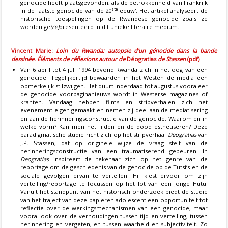
genocide heeft plaatsgevonden, als de betrokkenheid van Frankrijk
ste
in de 'laatste genocide van de 20
eeuw'. Het artikel analyseert de
historische toespelingen op de Rwandese genocide zoals ze
worden ge
(re)
presenteerd in dit unieke literaire medium.
Vincent Marie:
Loin du Rwanda: autopsie d'un génocide dans la bande
dessinée. Éléments de réflexions autour de
Déogratias
de Stassen
(pdf)
Van 6 april tot 4 juli 1994 bevond Rwanda zich in het oog van een
genocide. Tegelijkertijd bewaarden in het Westen de media een
opmerkelijk stilzwijgen. Het duurt inderdaad tot augustus vooraleer
de genocide voorpaginanieuws wordt in Westerse magazines of
kranten. Vandaag hebben films en stripverhalen zich het
evenement eigen gemaakt en nemen zij deel aan de mediatisering
en aan de herinneringsconstructie van de genocide. Waarom en in
welke vorm? Kan men het lijden en de dood esthetiseren? Deze
paradigmatische studie richt zich op het stripverhaal
Deogratias
van
J.P. Stassen, dat op originele wijze de vraag stelt van de
herinneringsconstructie van een traumatiserend gebeuren. In
Deogratias
inspireert de tekenaar zich op het genre van de
reportage om de geschiedenis van de genocide op de Tutsi‘s en de
sociale gevolgen ervan te vertellen. Hij kiest ervoor om zijn
vertelling/reportage te focussen op het lot van een jonge Hutu.
Vanuit het standpunt van het historisch onderzoek biedt de studie
van het traject van deze papieren adolescent een opportuniteit tot
reflectie over de werkingsmechanismen van een genocide, maar
vooral ook over de verhoudingen tussen tijd en vertelling, tussen
herinnering en vergeten, en tussen waarheid en subjectiviteit. Zo