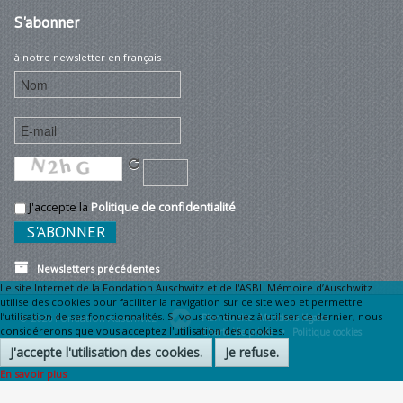
S'abonner
à notre newsletter en français
J'accepte la
Politique de confidentialité
Newsletters précédentes
Le site Internet de la Fondation Auschwitz et de l'ASBL Mémoire d’Auschwitz
utilise des cookies pour faciliter la navigation sur ce site web et permettre
l’utilisation de ses fonctionnalités. Si vous continuez à utiliser ce dernier, nous
© 2026 Fondation Auschwitz
Plan du site
Mentions légales •
considérerons que vous acceptez l'utilisation des cookies.
Charte Vie privée •
Politique cookies
J'accepte l'utilisation des cookies.
Je refuse.
En savoir plus