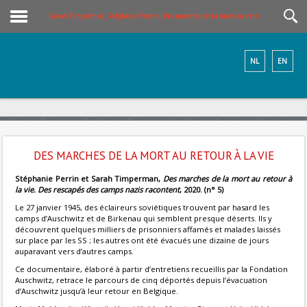
Sarah Timperman, Stéphanie Perrin, Des marches de la mort au retour à la vie. Des 
NL
EN
DES MARCHES DE LA MORT AU RETOUR À LA VIE
Stéphanie Perrin et
Sarah Timperman,
Des marches de la mort au retour à
la vie. Des rescapés des camps nazis racontent
, 2020. (n° 5)
Le 27 janvier 1945, des éclaireurs soviétiques trouvent par hasard les
camps d’Auschwitz et de Birkenau qui semblent presque déserts. Ils y
découvrent quelques milliers de prisonniers affamés et malades laissés
sur place par les SS ; les autres ont été évacués une dizaine de jours
auparavant vers d’autres camps.
Ce documentaire, élaboré à partir d’entretiens recueillis par la Fondation
Auschwitz, retrace le parcours de cinq déportés depuis l’évacuation
d’Auschwitz jusqu’à leur retour en Belgique.