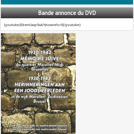
Bande
annonce du DVD
{youtube}EbsmUaqr0uk?showinfo=0{/youtube}
1930-1942. Mémoire juive du
quartier Marolles-Midi, Bruxelles