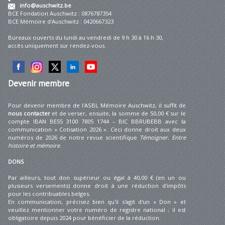
info@auschwitz.be
BCE Fondation Auschwitz : 0876787354
BCE Mémoire d'Auschwitz : 0420667323
Bureaux ouverts du lundi au vendredi de 9 h 30 à 16 h 30,
accès uniquement sur rendez-vous.
Devenir
membre
Pour devenir membre de l'ASBL Mémoire Auschwitz, il suffit de
nous contacter
et de verser, ensuite, la somme de 50,00 € sur le
compte IBAN BE55 3100 7805 1744 – BIC BBRUBEBB avec la
communication « Cotisation 2026 ». Ceci donne droit aux deux
numéros de 2026 de notre revue scientifique
Témoigner. Entre
histoire et mémoire
.
DONS
Par ailleurs, tout don supérieur ou égal à 40,00 € (en un ou
plusieurs versements) donne droit à une réduction d'impôts
pour les contribuables belges.
En communication, précisez bien qu'il s'agit d'un « Don » et
veuillez mentionner votre numéro de registre national ; il est
obligatoire depuis 2024 pour bénéficier de la réduction.