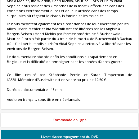
Maria Mehler, Itta Wiernik, Henri Kichka, Maurice Pioro et Haïm Vidal
Sephiha nous parlent des « marches de la mort » effectuées dans des
conditions extrêmement dures et de leur arrivée dans des camps
surpeuplés où règnent le chaos, la famine et les maladies.
Ils nous racontent également les circonstances de leur libération par les
Alliés : Maria Mehler et Itta Wiernik ont été libérées par les Anglais à
Bergen-Belsen ; Henri Kichka par l’armée américaine à Buchenwald ;
Maurice Pioro a fait partie du « train de la mort » de Buchenwald à Dachau
où il fut libéré ; tandis qu’Haïm Vidal Sephiha a retrouvé la liberté dans les
environs de Bergen-Belsen.
Le documentaire aborde enfin les conditions du rapatriement en
Belgique et la difficulté de témoigner dans les années d’après-guerre.
Ce film réalisé par Stéphanie Perrin et Sarah Timperman de
l'ASBL Mémoire d'Auschwitz est en vente au prix de 12,50 €.
Durée du documentaire : 45 min.
Audio en français, sous-titré en néerlandais.
Commande en ligne
Livret d’accompagnement du DVD