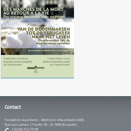
Des marches de la mort au retour
à la vie
Contact
Fondation Auschwitz – Mémoire d'Auschwitz ASBL
Rue aux Laines, 17 boîte 50 – B-1000 Bruxelles
+32 (0)2 512 79 98