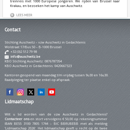
treinreis met 1000 Europese jongeren. We rijden van Brussel naar
Krakau, en bezoeken het kamp van Auschwitz.
LEES MEER
Contact
Stichting Auschwitz – vzw Auschwitz in Gedachtenis
Wolstraat 17/Bus 50 – B-1000 Brussel
+32 (0)2 512 79 98
info@auschwitz.be
KBO Stichting Auschwitz: 0876787354
KBO Auschwitz in Gedachtenis: 0420667323
Kantoren geopend van maandag t/m vrijdag tussen 9u30 en 16u30.
Raadpleging ter plaatse enkel op afspraak.
Lidmaatschap
Wilt u lid worden van de vzw Auschwitz in Gedachtenis?
Contacteer ons
en stort vervolgens € 50,00 op rekeningnummer
IBAN BE55 3100 7805 1744 – BIC BBRUBEBB met als melding
‘Lidmaatschap 2026’. Het lidmaatschap geeft u recht op de twee