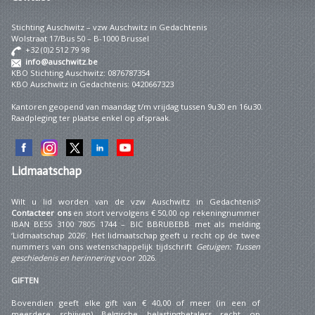
Stichting Auschwitz – vzw Auschwitz in Gedachtenis
Wolstraat 17/Bus 50 – B-1000 Brussel
+32 (0)2 512 79 98
info@auschwitz.be
KBO Stichting Auschwitz: 0876787354
KBO Auschwitz in Gedachtenis: 0420667323
Kantoren geopend van maandag t/m vrijdag tussen 9u30 en 16u30.
Raadpleging ter plaatse enkel op afspraak.
Lidmaatschap
Wilt u lid worden van de vzw Auschwitz in Gedachtenis?
Contacteer ons
en stort vervolgens € 50,00 op rekeningnummer
IBAN BE55 3100 7805 1744 – BIC BBRUBEBB met als melding
‘Lidmaatschap 2026’. Het lidmaatschap geeft u recht op de twee
nummers van ons wetenschappelijk tijdschrift
Getuigen: Tussen
geschiedenis en herinnering
voor 2026.
GIFTEN
Bovendien geeft elke gift van € 40,00 of meer (in een of
meerdere schijven) Belgische belastingbetalers recht op