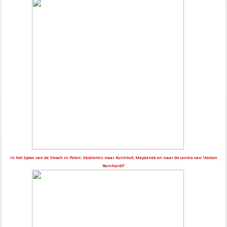
In het Spoor van de Shoah in Polen: Studiereis naar Kulmhof, Majdanek en naar de centra van “Aktion
Reinhardt”