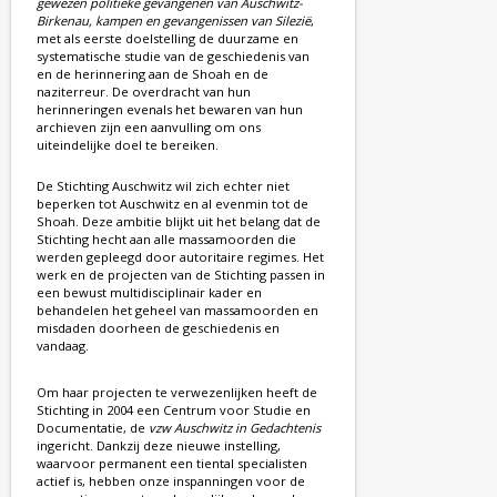
gewezen politieke gevangenen van Auschwitz-
Birkenau, kampen en gevangenissen van Silezië
,
met als eerste doelstelling de duurzame en
systematische studie van de geschiedenis van
en de herinnering aan de Shoah en de
naziterreur. De overdracht van hun
herinneringen evenals het bewaren van hun
archieven zijn een aanvulling om ons
uiteindelijke doel te bereiken.
De Stichting Auschwitz wil zich echter niet
beperken tot Auschwitz en al evenmin tot de
Shoah. Deze ambitie blijkt uit het belang dat de
Stichting hecht aan alle massamoorden die
werden gepleegd door autoritaire regimes. Het
werk en de projecten van de Stichting passen in
een bewust multidisciplinair kader en
behandelen het geheel van massamoorden en
misdaden doorheen de geschiedenis en
vandaag.
Om haar projecten te verwezenlijken heeft de
Stichting in 2004 een Centrum voor Studie en
Documentatie, de
vzw Auschwitz in Gedachtenis
ingericht. Dankzij deze nieuwe instelling,
waarvoor permanent een tiental specialisten
actief is, hebben onze inspanningen voor de