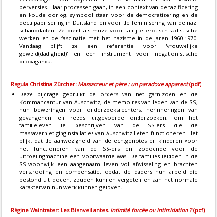
perversies. Haar processen gaan, in een context van denazificering
en koude oorlog, symbool staan voor de democratisering en de
deculpabilisering in Duitsland en voor de feminisering van de nazi
schanddaden. Ze dient als muze voor talrijke erotisch-sadistische
werken en de fascinatie met het nazisme in de jaren 1960-1970.
Vandaag blijft ze een referentie voor 'vrouwelijke
geweld(dadigheid)' en een instrument voor negationistische
propaganda.
Regula Christina Zürcher:
Massacreur et père : un paradoxe apparent
(pdf)
Deze bijdrage gebruikt de orders van het garnizoen en de
Kommandantur van Auschwitz, de memoires van leden van de SS,
hun beweringen voor onderzoeksrechters, herinneringen van
gevangenen en reeds uitgevoerde onderzoeken, om het
familieleven te beschrijven van de SS-ers die de
massavernietiginginstallaties van Auschwitz lieten functioneren. Het
blijkt dat de aanwezigheid van de echtgenotes en kinderen voor
het functioneren van de SS-ers en zodoende voor de
uitroeiingmachine een voorwaarde was. De families leidden in de
SS-woonwijk een aangenaam leven vol afwisseling en brachten
verstrooiing en compensatie, opdat de daders hun arbeid die
bestond uit doden, zouden kunnen vergeten en aan het normale
karaktervan hun werk kunnen geloven.
Régine Waintrater: Les Bienveillantes,
intimité forcée ou intimidation ?
(pdf)