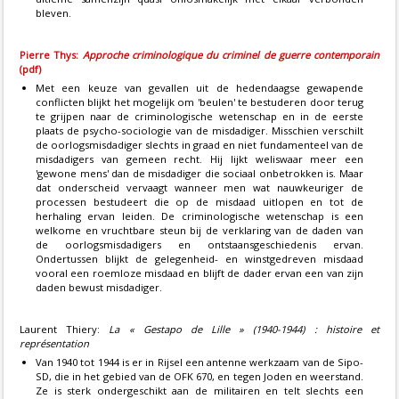
bleven.
Pierre Thys:
Approche criminologique du criminel de guerre contemporain
(pdf)
Met een keuze van gevallen uit de hedendaagse gewapende
conflicten blijkt het mogelijk om 'beulen' te bestuderen door terug
te grijpen naar de criminologische wetenschap en in de eerste
plaats de psycho-sociologie van de misdadiger. Misschien verschilt
de oorlogsmisdadiger slechts in graad en niet fundamenteel van de
misdadigers van gemeen recht. Hij lijkt weliswaar meer een
'gewone mens' dan de misdadiger die sociaal onbetrokken is. Maar
dat onderscheid vervaagt wanneer men wat nauwkeuriger de
processen bestudeert die op de misdaad uitlopen en tot de
herhaling ervan leiden. De criminologische wetenschap is een
welkome en vruchtbare steun bij de verklaring van de daden van
de oorlogsmisdadigers en ontstaansgeschiedenis ervan.
Ondertussen blijkt de gelegenheid- en winstgedreven misdaad
vooral een roemloze misdaad en blijft de dader ervan een van zijn
daden bewust misdadiger.
Laurent Thiery:
La « Gestapo de Lille » (1940-1944) : histoire et
représentation
Van 1940 tot 1944 is er in Rijsel een antenne werkzaam van de Sipo-
SD, die in het gebied van de OFK 670, en tegen Joden en weerstand.
Ze is sterk ondergeschikt aan de militairen en telt slechts een