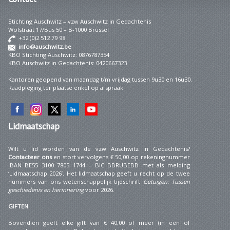
Stichting Auschwitz – vzw Auschwitz in Gedachtenis
Wolstraat 17/Bus 50 – B-1000 Brussel
+32 (0)2 512 79 98
info@auschwitz.be
KBO Stichting Auschwitz: 0876787354
KBO Auschwitz in Gedachtenis: 0420667323
Kantoren geopend van maandag t/m vrijdag tussen 9u30 en 16u30.
Raadpleging ter plaatse enkel op afspraak.
Lidmaatschap
Wilt u lid worden van de vzw Auschwitz in Gedachtenis?
Contacteer ons
en stort vervolgens € 50,00 op rekeningnummer
IBAN BE55 3100 7805 1744 – BIC BBRUBEBB met als melding
‘Lidmaatschap 2026’. Het lidmaatschap geeft u recht op de twee
nummers van ons wetenschappelijk tijdschrift
Getuigen: Tussen
geschiedenis en herinnering
voor 2026.
GIFTEN
Bovendien geeft elke gift van € 40,00 of meer (in een of