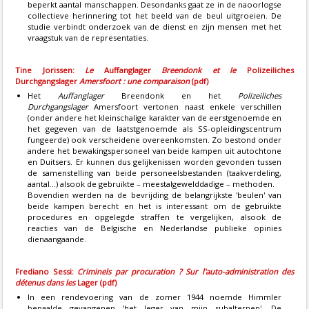
beperkt aantal manschappen. Desondanks gaat ze in de naoorlogse
collectieve herinnering tot het beeld van de beul uitgroeien. De
studie verbindt onderzoek van de dienst en zijn mensen met het
vraagstuk van de representaties.
Tine Jorissen:
Le
Auffanglager
Breendonk et le
Polizeiliches
Durchgangslager
Amersfoort : une comparaison
(pdf)
Het
Auffanglager
Breendonk en het
Polizeiliches
Durchgangslager
Amersfoort vertonen naast enkele verschillen
(onder andere het kleinschalige karakter van de eerstgenoemde en
het gegeven van de laatstgenoemde als SS-opleidingscentrum
fungeerde) ook verscheidene overeenkomsten. Zo bestond onder
andere het bewakingspersoneel van beide kampen uit autochtone
en Duitsers. Er kunnen dus gelijkenissen worden gevonden tussen
de samenstelling van beide personeelsbestanden (taakverdeling,
aantal...) alsook de gebruikte – meestalgewelddadige – methoden.
Bovendien werden na de bevrijding de belangrijkste 'beulen' van
beide kampen berecht en het is interessant om de gebruikte
procedures en opgelegde straffen te vergelijken, alsook de
reacties van de Belgische en Nederlandse publieke opinies
dienaangaande.
Frediano Sessi:
Criminels par procuration ? Sur l'auto-administration des
détenus dans les
Lager (pdf)
In een rendevoering van de zomer 1944 noemde Himmler
bepaalde gevangenen 'het leger van mijn subalternen'. De