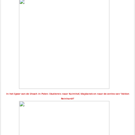
In het Spoor van de Shoah in Polen: Studiereis naar Kulmhof, Majdanek en naar de centra van “Aktion
Reinhardt”