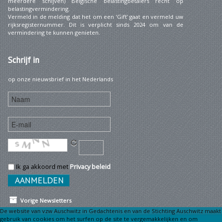
meerdere schijven) Belgische belastingbetalers recht op
belastingvermindering.
Vermeld in de melding dat het om een ‘Gift’ gaat en vermeld uw
rijksregisternummer. Dit is verplicht sinds 2024 om van de
vermindering te kunnen genieten.
Schrijf
in
op onze nieuwsbrief in het Nederlands
Ik ga akkoord met
Privacy beleid
Vorige Newsletters
De website van vzw Auschwitz in Gedachtenis en van de Stichting Auschwitz maakt
gebruik van cookies om het surfen op de site te vergemakkelijken en om