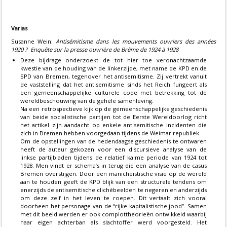
Varias
Susanne Wein:
Antisémitisme dans les mouvements ouvriers des années
1920 ? Enquête sur la presse ouvrière de Brême de 1924 à 1928
Deze bijdrage onderzoekt de tot hier toe veronachtzaamde
kwestie van de houding van de linkerzijde, met name de KPD en de
SPD van Bremen, tegenover het antisemitisme. Zij vertrekt vanuit
de vaststelling dat het antisemitisme sinds het Reich fungeert als
een gemeenschappelijke culturele code met betrekking tot de
wereldbeschouwing van de gehele samenleving.
Na een retrospectieve kijk op de gemeenschappelijke geschiedenis
van beide socialistische partijen tot de Eerste Wereldoorlog richt
het artikel zijn aandacht op enkele antisemitische incidenten die
zich in Bremen hebben voorgedaan tijdens de Weimar republiek.
Om de opstellingen van de hedendaagse geschiedenis te ontwaren
heeft de auteur gekozen voor een discursieve analyse van de
linkse partijbladen tijdens de relatief kalme periode van 1924 tot
1928. Men vindt er schema’s in terug die een analyse van de casus
Bremen overstijgen. Door een manicheïstische visie op de wereld
aan te houden geeft de KPD blijk van een structurele tendens om
enerzijds de antisemitische clichébeelden te negeren en anderzijds
om deze zelf in het leven te roepen. Dit vertaalt zich vooral
doorheen het personage van de “rijke kapitalistische jood”. Samen
met dit beeld werden er ook complottheorieën ontwikkeld waarbij
haar eigen achterban als slachtoffer werd voorgesteld. Het