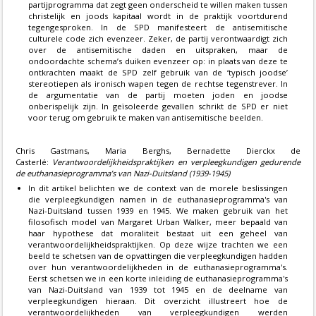
partijprogramma dat zegt geen onderscheid te willen maken tussen
christelijk en joods kapitaal wordt in de praktijk voortdurend
tegengesproken. In de SPD manifesteert de antisemitische
culturele code zich evenzeer. Zeker, de partij verontwaardigt zich
over de antisemitische daden en uitspraken, maar de
ondoordachte schema’s duiken evenzeer op: in plaats van deze te
ontkrachten maakt de SPD zelf gebruik van de ‘typisch joodse’
stereotiepen als ironisch wapen tegen de rechtse tegenstrever. In
de argumentatie van de partij moeten joden en joodse
onberispelijk zijn. In geïsoleerde gevallen schrikt de SPD er niet
voor terug om gebruik te maken van antisemitische beelden.
Chris Gastmans, Maria Berghs, Bernadette Dierckx de
Casterlé:
Verantwoordelijkheidspraktijken en verpleegkundigen gedurende
de euthanasieprogramma’s van Nazi-Duitsland (1939-1945)
In dit artikel belichten we de context van de morele beslissingen
die verpleegkundigen namen in de euthanasieprogramma's van
Nazi-Duitsland tussen 1939 en 1945. We maken gebruik van het
filosofisch model van Margaret Urban Walker, meer bepaald van
haar hypothese dat moraliteit bestaat uit een geheel van
verantwoordelijkheidspraktijken. Op deze wijze trachten we een
beeld te schetsen van de opvattingen die verpleegkundigen hadden
over hun verantwoordelijkheden in de euthanasieprogramma's.
Eerst schetsen we in een korte inleiding de euthanasieprogramma's
van Nazi-Duitsland van 1939 tot 1945 en de deelname van
verpleegkundigen hieraan. Dit overzicht illustreert hoe de
verantwoordelijkheden van verpleegkundigen werden