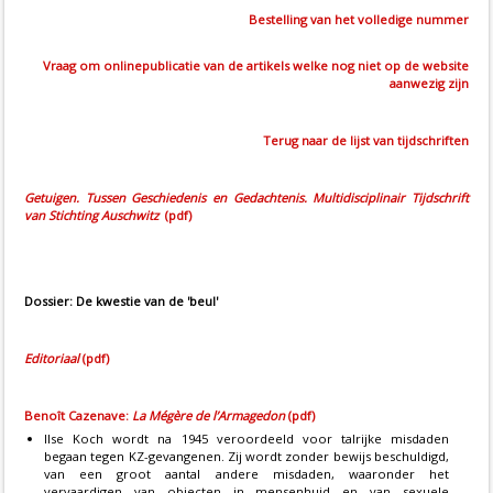
Bestelling van het volledige nummer
Vraag om onlinepublicatie van de artikels welke nog niet op de website
aanwezig zijn
Terug naar de lijst van tijdschriften
Getuigen. Tussen Geschiedenis en Gedachtenis. Multidisciplinair Tijdschrift
van Stichting Auschwitz
(pdf)
Dossier: De kwestie van de '
beul'
Editoriaal
(pdf)
Benoît Cazenave:
La Mégère de l’Armagedon
(pdf)
Ilse Koch wordt na 1945 veroordeeld voor talrijke misdaden
begaan tegen KZ-gevangenen. Zij wordt zonder bewijs beschuldigd,
van een groot aantal andere misdaden, waaronder het
vervaardigen van objecten in mensenhuid en van sexuele