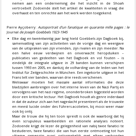
nemen aan een onderneming die het inzicht in de Shoah
vertroebelt Zodoende stelt het artikel de kwaliteiten in vraag die
overhaast en ten onrechte aan het werk werden toegekend.
Pierre Ayçoberry:
Autoportrait d’un fanatique en quarante mille pages : le
Journal
de Joseph Goebbels 1923-1945
Elke dag en tweëntwintig jaar lang hield Goebbels zijn Dagboek bij,
samenvatting van zijn activiteiten van de vorige dag en weergave
van de uitspraken van zijn vrienden, zijn rivalen en zijn meester. Na
een halve eeuw verdwijnen en onverwacht heropduiken –
publicaties van gedeelten van het Dagboek en vol fouten – is
eindelijk de integrale uitgave in 29 banden kunnen verschijnen
tussen 1993 en 2005, en dankzij de volharding van de leden van het
Institut für Zeitgeschichte in München. Een ingekorte uitgave in het
Frans telt vier banden, waarvan drie reeds verschenen.
Weliswaar moeten het massale aantal informaties die deze
bladzijden aanbrengen over het interne leven van de Nazi Partij en
vervolgens van het nazi regime, ononderbroken bijgesteld worden
door een kritische lectuur. Het Dagboek houdt als genre inderdaad
in dat de auteur zich aan het nageslacht presenteert als de trouwste
en meest lucide onder des Führers acolieten, bij mooi weer maar
ook bij ontij.
Maar de trouw die hij ten toon spreidt is ook de waarborg dat hij
even scrupuleus waanbeelden en rationele analyses noteert.
Zodoende krijgt de lezer de gelegenheid van nabij twee fanatici te
bestuderen, twee fanatici die van hun eerste ontmoeting tot hun
ultieme samenzijn quasi onlosmakelijk met elkaar verbonden