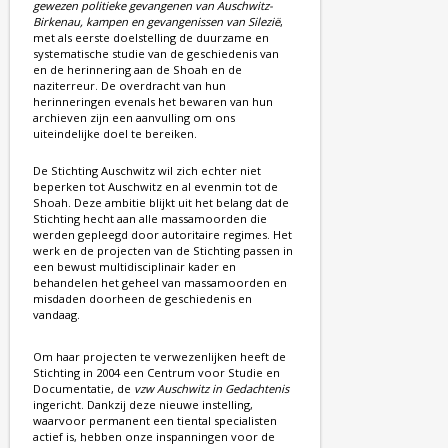
gewezen politieke gevangenen van Auschwitz-
Birkenau, kampen en gevangenissen van Silezië
,
met als eerste doelstelling de duurzame en
systematische studie van de geschiedenis van
en de herinnering aan de Shoah en de
naziterreur. De overdracht van hun
herinneringen evenals het bewaren van hun
archieven zijn een aanvulling om ons
uiteindelijke doel te bereiken.
De Stichting Auschwitz wil zich echter niet
beperken tot Auschwitz en al evenmin tot de
Shoah. Deze ambitie blijkt uit het belang dat de
Stichting hecht aan alle massamoorden die
werden gepleegd door autoritaire regimes. Het
werk en de projecten van de Stichting passen in
een bewust multidisciplinair kader en
behandelen het geheel van massamoorden en
misdaden doorheen de geschiedenis en
vandaag.
Om haar projecten te verwezenlijken heeft de
Stichting in 2004 een Centrum voor Studie en
Documentatie, de
vzw Auschwitz in Gedachtenis
ingericht. Dankzij deze nieuwe instelling,
waarvoor permanent een tiental specialisten
actief is, hebben onze inspanningen voor de