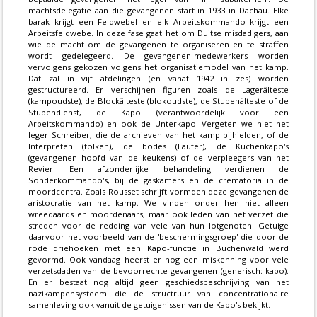
machtsdelegatie aan die gevangenen start in 1933 in Dachau. Elke
barak krijgt een Feldwebel en elk Arbeitskommando krijgt een
Arbeitsfeldwebe. In deze fase gaat het om Duitse misdadigers, aan
wie de macht om de gevangenen te organiseren en te straffen
wordt gedelegeerd. De gevangenen-medewerkers worden
vervolgens gekozen volgens het organisatiemodel van het kamp.
Dat zal in vijf afdelingen (en vanaf 1942 in zes) worden
gestructureerd. Er verschijnen figuren zoals de Lagerälteste
(kampoudste), de Blockälteste (blokoudste), de Stubenälteste of de
Stubendienst, de Kapo (verantwoordelijk voor een
Arbeitskommando) en ook de Unterkapo. Vergeten we niet het
leger Schreiber, die de archieven van het kamp bijhielden, of de
Interpreten (tolken), de bodes (Läufer), de Küchenkapo's
(gevangenen hoofd van de keukens) of de verpleegers van het
Revier. Een afzonderlijke behandeling verdienen de
Sonderkommando's, bij de gaskamers en de crematoria in de
moordcentra. Zoals Rousset schrijft vormden deze gevangenen de
aristocratie van het kamp. We vinden onder hen niet alleen
wreedaards en moordenaars, maar ook leden van het verzet die
streden voor de redding van vele van hun lotgenoten. Getuige
daarvoor het voorbeeld van de 'beschermingsgroep' die door de
rode driehoeken met een Kapo-functie in Buchenwald werd
gevormd. Ook vandaag heerst er nog een miskenning voor vele
verzetsdaden van de bevoorrechte gevangenen (generisch: kapo).
En er bestaat nog altijd geen geschiedsbeschrijving van het
nazikampensysteem die de structruur van concentrationaire
samenleving ook vanuit de getuigenissen van de Kapo's bekijkt.