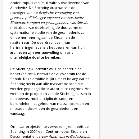
onder impuls van Paul Halter, overlevende van
Auschwitz. De Stichting Auschwitz is de
opvolger van de
Belgische vereniging van
gewezen politieke gevangenen van Auschwitz-
Birkenau, kampen en gevangenissen van Silezië
,
met als eerste doelstelling de duurzame en
systematische studie van de geschiedenis van
en de herinnering aan de Shoah en de
naziterreur. De overdracht van hun
herinneringen evenals het bewaren van hun
archieven zijn een aanvulling om ons
uiteindelijke doel te bereiken.
De Stichting Auschwitz wil zich echter niet
beperken tot Auschwitz en al evenmin tot de
Shoah. Deze ambitie blijkt uit het belang dat de
Stichting hecht aan alle massamoorden die
werden gepleegd door autoritaire regimes. Het
werk en de projecten van de Stichting passen in
een bewust multidisciplinair kader en
behandelen het geheel van massamoorden en
misdaden doorheen de geschiedenis en
vandaag.
Om haar projecten te verwezenlijken heeft de
Stichting in 2004 een Centrum voor Studie en
Documentatie, de
vzw Auschwitz in Gedachtenis