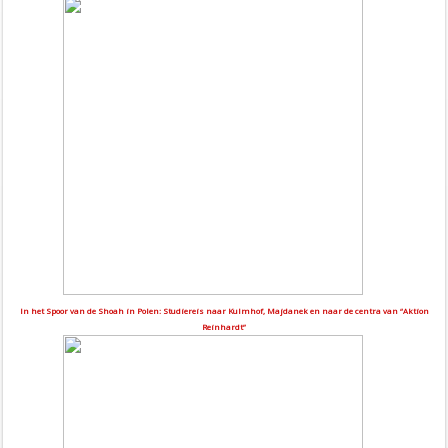
In het Spoor van de Shoah in Polen: Studiereis naar Kulmhof, Majdanek en naar de centra van “Aktion
Reinhardt”