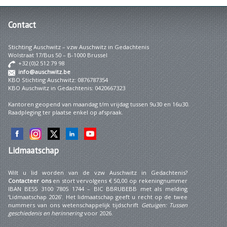
Contact
Stichting Auschwitz – vzw Auschwitz in Gedachtenis
Wolstraat 17/Bus 50 – B-1000 Brussel
+32 (0)2 512 79 98
info@auschwitz.be
KBO Stichting Auschwitz: 0876787354
KBO Auschwitz in Gedachtenis: 0420667323
Kantoren geopend van maandag t/m vrijdag tussen 9u30 en 16u30.
Raadpleging ter plaatse enkel op afspraak.
Lidmaatschap
Wilt u lid worden van de vzw Auschwitz in Gedachtenis?
Contacteer ons
en stort vervolgens € 50,00 op rekeningnummer
IBAN BE55 3100 7805 1744 – BIC BBRUBEBB met als melding
‘Lidmaatschap 2026’. Het lidmaatschap geeft u recht op de twee
nummers van ons wetenschappelijk tijdschrift
Getuigen: Tussen
geschiedenis en herinnering
voor 2026.