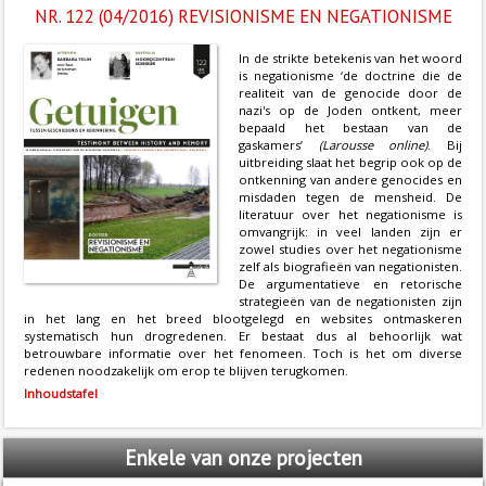
NR. 122 (04/2016) REVISIONISME EN NEGATIONISME
In de strikte betekenis van het woord
is negationisme ‘de doctrine die de
realiteit van de genocide door de
nazi's op de Joden ontkent, meer
bepaald het bestaan van de
gaskamers’
(Larousse online)
. Bij
uitbreiding slaat het begrip ook op de
ontkenning van andere genocides en
misdaden tegen de mensheid. De
literatuur over het negationisme is
omvangrijk: in veel landen zijn er
zowel studies over het negationisme
zelf als biografieën van negationisten.
De argumentatieve en retorische
strategieën van de negationisten zijn
in het lang en het breed blootgelegd en websites ontmaskeren
systematisch hun drogredenen. Er bestaat dus al behoorlijk wat
betrouwbare informatie over het fenomeen. Toch is het om diverse
redenen noodzakelijk om erop te blijven terugkomen.
Inhoudstafel
Enkele
van onze projecten