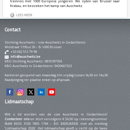
treinreis met 1000 Europese jongeren. We rijden van Brussel naar
Krakau, en bezoeken het kamp van Auschwitz.
LEES MEER
Contact
Stichting Auschwitz – vzw Auschwitz in Gedachtenis
Wolstraat 17/Bus 50 – B-1000 Brussel
+32 (0)2 512 79 98
info@auschwitz.be
KBO Stichting Auschwitz: 0876787354
KBO Auschwitz in Gedachtenis: 0420667323
Kantoren geopend van maandag t/m vrijdag tussen 9u30 en 16u30.
Raadpleging ter plaatse enkel op afspraak.
Lidmaatschap
Wilt u lid worden van de vzw Auschwitz in Gedachtenis?
Contacteer ons
en stort vervolgens € 50,00 op rekeningnummer
IBAN BE55 3100 7805 1744 – BIC BBRUBEBB met als melding
‘Lidmaatschap 2026’. Het lidmaatschap geeft u recht op de twee