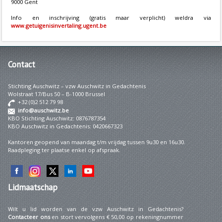
9000 Gent
Info en inschrijving (gratis maar verplicht) weldra via
www.getuigenisinvertaling.ugent.be
Contact
Stichting Auschwitz – vzw Auschwitz in Gedachtenis
Wolstraat 17/Bus 50 – B-1000 Brussel
+32 (0)2 512 79 98
info@auschwitz.be
KBO Stichting Auschwitz: 0876787354
KBO Auschwitz in Gedachtenis: 0420667323
Kantoren geopend van maandag t/m vrijdag tussen 9u30 en 16u30.
Raadpleging ter plaatse enkel op afspraak.
Lidmaatschap
Wilt u lid worden van de vzw Auschwitz in Gedachtenis?
Contacteer ons
en stort vervolgens € 50,00 op rekeningnummer