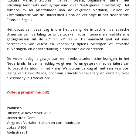
(Cultural Memory Studies Initiative – UGent) organiseren samen met
Stichting Auschwitz een symposium over “Getuigenis in vertaling”. Het
symposium zal plaatsvinden aan de vakgroep Vertalen, Tolken en
Communicatie van de Universiteit Gent, en verloopt in het Nederlands,
Frans en Engels.
Het opzet van deze dag is om het belang, de impact en de ethische
dimensie van vertaling te onderzoeken voor literaire en niet-literaire
e
e
getuigenissen uit de 20
en 21
eeuw. De aandacht gaat uit naar
narratieven van vlucht en verdrijving tijdens oorlogen of etnische
zuiveringen, en onderdrukking in postkoloniale contexten.
De voormiddag is gewijd aan een reeks academische lezingen in het
Nederlands. In de namiddag volgt een forumgesprek met vertalers van
Holocaustliteratuur in het Frans. We sluiten de dag af met een keynote-
lezing van David Bellos, prof aan Princeton University en vertaler, over
“Testimony in Translation”.
Volledig programma (pdf)
Praktisch:
Dinsdag 28 november 2017
Universiteit Gent
Vakgroep Vertalen, tolken en communicatie
Lokaal A104
Abdisstraat 1