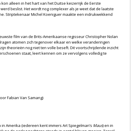
on alleen in het hart van het Duitse keizerrijk de Eerste
werd beslist. Het wordt nog complexer als je weet dat de laatste
magne. Striptekenaar Michel Koeniguer maakte een indrukwekkend
ieuwste film van de Brits-Amerikaanse regisseur Christopher Nolan
edragen atomen zich tegenover elkaar en welke veranderingen
 theorieën nog niet ten volle beseft. Dit voortschrijdende inzicht
rschoenen staat, leert kennen om ze vervolgens volledig te
 door Fabian Van Samang)
en in Amerika (iedereen kent immers Art Spiegelman’s
Maus
) en in