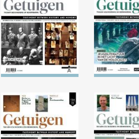
Nr. 138 (04/2024)
Nr. 137 (1
Rechtzaken
Jeugdliteratuur 
van de Hol
Nr. 134 (04/2022) De moord
Nr. 133 (10/2
op de ‘nuttelozen’
1938: De politis
muziek in 