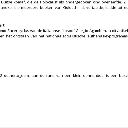
Duitse komaf, die de Holocaust als ondergedoken kind overleefde. Zij
r Handke, die meerdere boeken van Goldschmidt vertaalde, leidde tot e
rt)
-Sacer-cyclus van de Italiaanse filosoof Giorgio Agamben. In dit artike
ds en het ontstaan van het nationaalsocialistische ‘euthanasie’-progr
t Groothertogdom, aan de rand van een klein dennenbos, is een bes