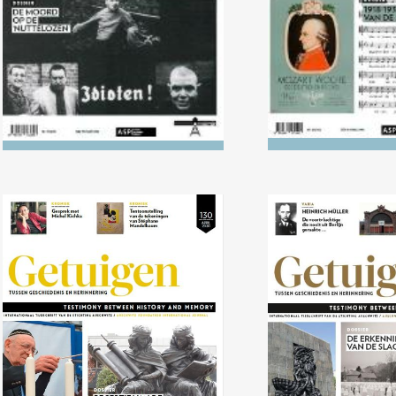
Nr. 130 (04/2020) Receptie
Nr. 129 (10/
van de Holocaust en
erkenning 
mentaliteitswijziging in
slachtof
Joodse en Christelijke
milieus