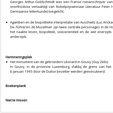
Georges Arthur-Goldschmidt was een Franse romanschrijver van 
onorthodoxe vertaalstijl van Nobelprijswinnaar Literatuur Pete
Germaanse letterkunde) toegelicht.
Agamben en de biopolitieke interpretatie van Auschwitz (Luc Anckae
De
Führer
en de Muzelman zijn twee centrale personages in de Homo
het naakte leven, biopolitiek, soevereiniteit en de wet enerzij
anderzijds.
Herinneringsplek
Het monument van de gebroeders Léonard in Gouvy (Guy Zelis)
In Gouvy, in de provincie Luxemburg, vlakbij de grens van he
6 januari 1945 door de Duitse bezetter werden geëxecuteerd.
Boekenplank
Niet te missen