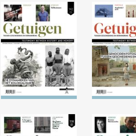
Nr. 142 (04/2026) De
Nr. 141 (10/202
dynamieken van het
fotografere
kolonialisme
geschiedenis en