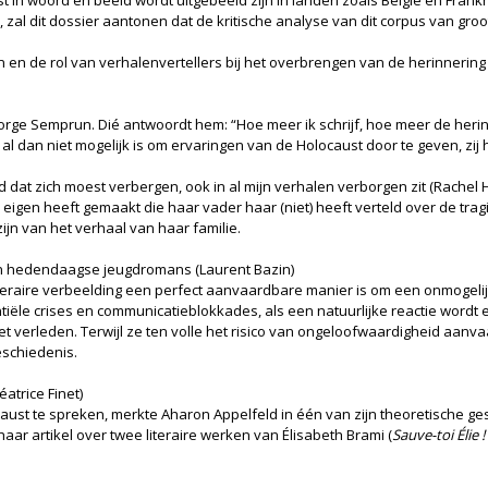
n woord en beeld wordt uitgebeeld zijn in landen zoals België en Frankrij
, zal dit dossier aantonen dat de kritische analyse van dit corpus van gro
n en de rol van verhalenvertellers bij het overbrengen van de herinnerin
 Jorge Semprun. Dié antwoordt hem: “Hoe meer ik schrijf, hoe meer de heri
l dan niet mogelijk is om ervaringen van de Holocaust door te geven, zij 
d dat zich moest verbergen, ook in al mijn verhalen verborgen zit (Rachel 
eigen heeft gemaakt die haar vader haar (niet) heeft verteld over de trag
n van het verhaal van haar familie.
in hedendaagse jeugdromans (Laurent Bazin)
 literaire verbeelding een perfect aanvaardbare manier is om een onmogel
entiële crises en communicatieblokkades, als een natuurlijke reactie word
verleden. Terwijl ze ten volle het risico van ongeloofwaardigheid aanvaard
schiedenis.
atrice Finet)
aust te spreken, merkte Aharon Appelfeld in één van zijn theoretische ges
aar artikel over twee literaire werken van Élisabeth Brami (
Sauve-toi Élie !