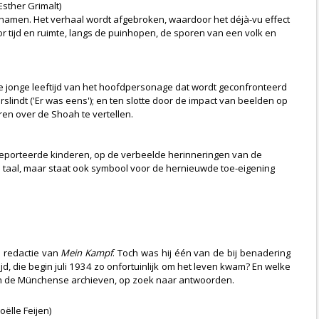
sther Grimalt)
enamen. Het verhaal wordt afgebroken, waardoor het déjà-vu effect
 tijd en ruimte, langs de puinhopen, de sporen van een volk en
de jonge leeftijd van het hoofdpersonage dat wordt geconfronteerd
slindt ('Er was eens'); en ten slotte door de impact van beelden op
ren over de Shoah te vertellen.
gedeporteerde kinderen, op de verbeelde herinneringen van de
gde taal, maar staat ook symbool voor de hernieuwde toe-eigening
e redactie van
Mein Kampf
. Toch was hij één van de bij benadering
d, die begin juli 1934 zo onfortuinlijk om het leven kwam? En welke
k in de Münchense archieven, op zoek naar antwoorden.
ëlle Feijen)