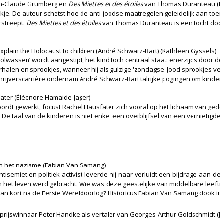
n-Claude Grumberg en
Des Miettes et des étoiles
van Thomas Duranteau (E
je. De auteur schetst hoe de anti-joodse maatregelen geleidelijk aan to
rstreept.
Des Miettes et des étoiles
van Thomas Duranteau is een tocht door
xplain the Holocaust to children (André Schwarz-Bart) (Kathleen Gyssels)
olwassen’ wordt aangestipt, het kind toch centraal staat: enerzijds door 
halen en sprookjes, wanneer hij als gulzige 'zondagse' Jood sprookjes ver
chrijverscarrière ondernam André Schwarz-Bart talrijke pogingen om kinde
fater (Éléonore Hamaide-Jager)
n wordt gewerkt, focust Rachel Hausfater zich vooral op het lichaam van 
. De taal van de kinderen is niet enkel een overblijfsel van een vernieti
n het nazisme (Fabian Van Samang)
tisemiet en politiek activist leverde hij naar verluidt een bijdrage aan d
het leven werd gebracht. Wie was deze geestelijke van middelbare leeftij
ng van kort na de Eerste Wereldoorlog? Historicus Fabian Van Samang doo
lprijswinnaar Peter Handke als vertaler van Georges-Arthur Goldschmidt (Jo