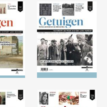
5) Genociden
Nr. 140 (04/2025) De
n tussen
Bevrijding van de kampen
 herinnering