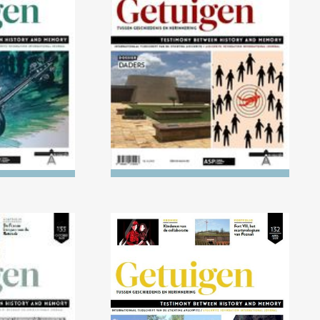
0/2023)
Nr. 136 (04/2023) Daders
in het licht
ocaust
021) 1918-
Nr. 132 (04/2021) AKTION
ering van de
REINHARDT en AKTION
Europa
ERNTEFEST