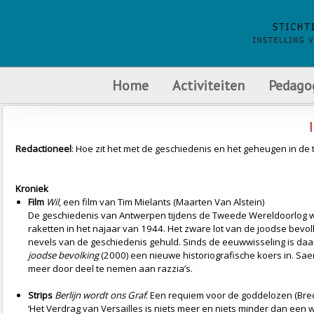
Home
Activiteiten
Pedago
Redactioneel
: Hoe zit het met de geschiedenis en het geheugen in de 
Kroniek
Film
Wil
, een film van Tim Mielants (Maarten Van Alstein)
De geschiedenis van Antwerpen tijdens de Tweede Wereldoorlog wa
raketten in het najaar van 1944. Het zware lot van de joodse bevolk
nevels van de geschiedenis gehuld. Sinds de eeuwwisseling is daa
joodse bevolking
(2000) een nieuwe historiografische koers in. Sa
meer door deel te nemen aan razzia’s.
Strips
Berlijn wordt ons Graf
: Een requiem voor de goddelozen (Bre
‘Het Verdrag van Versailles is niets meer en niets minder dan een 