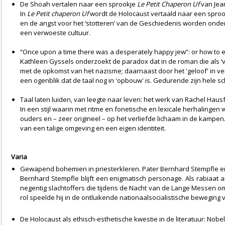
De Shoah vertalen naar een sprookje
Le Petit Chaperon Uf
van Jea
In
Le Petit chaperon Uf
wordt de Holocaust vertaald naar een sprook
en de angst voor het ‘stotteren’ van de Geschiedenis worden onde
een verwoeste cultuur.
“Once upon a time there was a desperately happy jew”: or how to e
Kathleen Gyssels onderzoekt de paradox dat in de roman die als ‘v
met de opkomst van het nazisme; daarnaast door het 'geloof' in ver
een ogenblik dat de taal nog in 'opbouw' is. Gedurende zijn hele s
Taal laten luiden, van leegte naar leven: het werk van Rachel Haus
In een stijl waarin met ritme en fonetische en lexicale herhalinge
ouders en – zeer origineel – op het verliefde lichaam in de kampen
van een talige omgeving en een eigen identiteit.
Varia
Gewapend bohemien in priesterkleren. Pater Bernhard Stempfle e
Bernhard Stempfle blijft een enigmatisch personage. Als rabiaat an
negentig slachtoffers die tijdens de Nacht van de Lange Messen om 
rol speelde hij in de ontluikende nationaalsocialistische bewegi
De Holocaust als ethisch-esthetische kwestie in de literatuur: Nobe