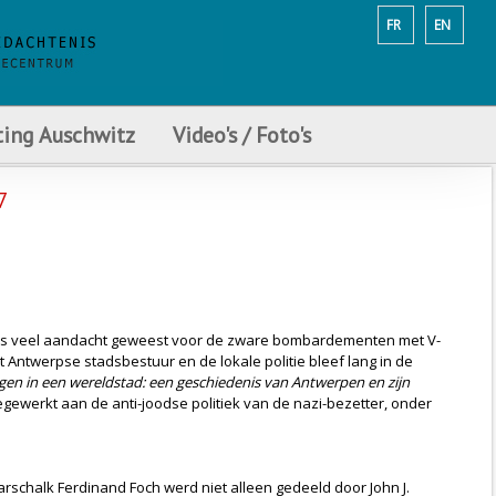
FR
EN
ting Auschwitz
Video's / Foto's
7
eeds veel aandacht geweest voor de zware bombardementen met V-
t Antwerpse stadsbestuur en de lokale politie bleef lang in de
en in een wereldstad: een geschiedenis van Antwerpen en zijn
gewerkt aan de anti-joodse politiek van de nazi-bezetter, onder
arschalk Ferdinand Foch werd niet alleen gedeeld door John J.