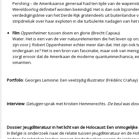
Pershing – de Amerikaanse generaal had ten tijde van de wapenstils
Wereldoorlog definitief worden beëindigd. Het is dan ook bijzonder
verdedigingslinie van het Derde Rijk grotendeels uit buitenlandse
stripdrieluik over haar exploten in die turbulente nadagen van het
Film
Oppenheimer
: tussen doem en glorie (Brecht Capiau)
Water. Het is een van de vier natuurelementen die het leven op o
zijn voor J. Robert Oppenheimer echter meer dan dat. Het zijn o
ondergaan ze? Het is een bron van fascinatie, maar ook van menig p
zorgt ervoor dat de Amerikaan de moderne quantummechanica, een w
omarmen.
Portfolio
: Georges Lemoine: Een veelzijdig illustrator (Frédéric Crahay)
Interview
:
Getuigen
sprak met Kristien Hemmerechts.
De beul was doo
Dossier: Jeugdliteratuur in het licht van de Holocaust: Een onmogelijke
In België is onderzoek naar de relatie tussen jeugdliteratuur en de 