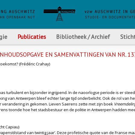
gie
Publicaties
Bibliotheek / Archief
Stich
INHOUDSOPGAVE EN SAMENVATTINGEN VAN NR. 13
toekomst? (Frédéric Crahay)
s turbulent en bijzonder ingrijpend. In de naoorlogse periode is er st
ing van Antwerpen bleef echter lange tijd onderbelicht. Ook de rol van he
r verandering in gekomen. Lieven Saerens zette met zijn boek
Vreemdeling
erens toonde hoe het stadsbestuur en de politie in Antwerpen hadden mee
cht Capiau)
wapenstilstand van twintig jaar’. Deze profetische quote van de Franse ma