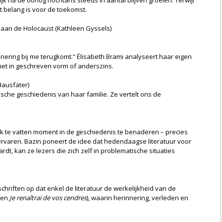
k na de oorlog nochtans steeds in aantal blijven groeien. Terwijl
ot belang is voor de toekomst.
g aan de Holocaust (Kathleen Gyssels)
nnering bij me terugkomt.” Élisabeth Brami analyseert haar eigen
het in geschreven vorm of anderszins.
Hausfater)
ische geschiedenis van haar familie. Ze vertelt ons de
ijk te vatten moment in de geschiedenis te benaderen – precies
t ervaren. Bazin poneert de idee dat hedendaagse literatuur voor
t, kan ze lezers die zich zelf in problematische situaties
chriften op dat enkel de literatuur de werkelijkheid van de
en
Je renaîtrai de vos cendres
), waarin herinnering, verleden en