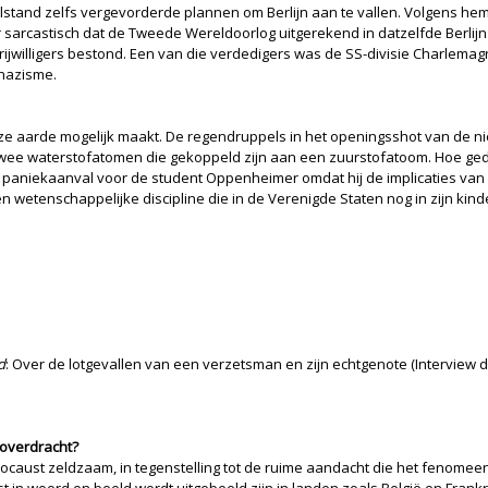
tand zelfs vergevorderde plannen om Berlijn aan te vallen. Volgens hem k
 sarcastisch dat de Tweede Wereldoorlog uitgerekend in datzelfde Berlijn 
 vrijwilligers bestond. Een van die verdedigers was de SS-divisie Charle
 nazisme.
nze aarde mogelijk maakt. De regendruppels in het openingsshot van de n
ok twee waterstofatomen die gekoppeld zijn aan een zuurstofatoom. Hoe g
aniekaanval voor de student Oppenheimer omdat hij de implicaties van zijn
etenschappelijke discipline die in de Verenigde Staten nog in zijn kinde
d
: Over de lotgevallen van een verzetsman en zijn echtgenote (Interview
 overdracht?
Holocaust zeldzaam, in tegenstelling tot de ruime aandacht die het fenome