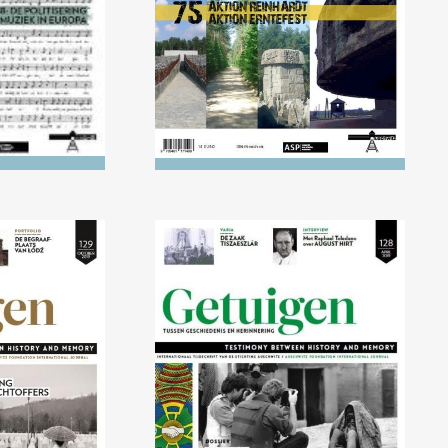
2019) De
Nr. 128 (04/2019) De
van de
herinnering aan de genocide
fers
op de Tutsi, 25 jaar later