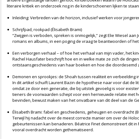
andere Engelstalige landen genoot. Kinderboeken waarin de Holocaust i
literaire kritiek en onderzoek nog in de kinderschoenen lijken te staan
Inleiding: Verbreden van de horizon, inclusief werken voor jongere
Schrijfpad, rookpad (Élisabeth Brami)
“Zwijgen is verboden, spreken is onmogelijk,” zegt Elie Wiesel aan
romans en albums, in een poging de vraag te beantwoorden of het a
Een verborgen verhaal – of hoe het verhaal van mijn vader, het kin
Rachel Hausfater beschrijft hoe en in welke mate ze zich de dingen 
ontstaansgeschiedenis van haar boeken en hoe die doordesemd zij
Demonen en sprookjes: de Shoah tussen realiteit en verbeelding 
In dit artikel schuift Laurent Bazin de hypothese naar voor dat de
omdat ze door een generatie, die bij uitstek gevoelig is voor exist
tieners de voorwaarden schept voor een hernieuwde relatie met het 
bevinden, bewust maken van het onvatbare van dit deel van de Ge
Élisabeth Brami: fabel en geschiedenis, geheugen en overdracht (Bé
Terwijl hij nadacht over de meest correcte manier om over de Holoc
gebeurtenissen kan benaderen. Béatrice Finet demonstreert dit in h
vooral overdracht worden gethematiseerd.