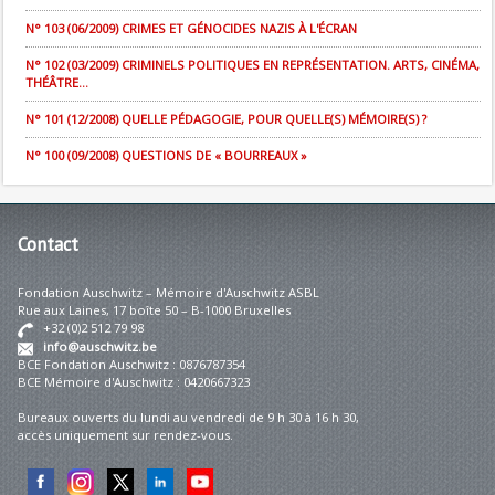
N° 103 (06/2009) CRIMES ET GÉNOCIDES NAZIS À L'ÉCRAN
N° 102 (03/2009) CRIMINELS POLITIQUES EN REPRÉSENTATION. ARTS, CINÉMA,
THÉÂTRE...
N° 101 (12/2008) QUELLE PÉDAGOGIE, POUR QUELLE(S) MÉMOIRE(S) ?
N° 100 (09/2008) QUESTIONS DE « BOURREAUX »
Contact
Fondation Auschwitz – Mémoire d'Auschwitz ASBL
Rue aux Laines, 17 boîte 50 – B-1000 Bruxelles
+32 (0)2 512 79 98
info@auschwitz.be
BCE Fondation Auschwitz : 0876787354
BCE Mémoire d'Auschwitz : 0420667323
Bureaux ouverts du lundi au vendredi de 9 h 30 à 16 h 30,
accès uniquement sur rendez-vous.