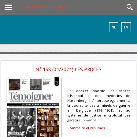
Revue scientifique « Témoigner »
NL
EN
N° 138 (04/2024) LES PROCÈS
Ce dossier aborde les procès
d'Istanbul et des médecins de
Nuremberg. Il s'intéresse également à
la poursuite des criminels de guerre
en Belgique (1944-1951), et au
système de justice microlocal des
gacaca
au Rwanda.
Sommaire et résumés