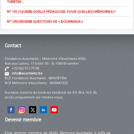
THÉÂTRE...
N° 101 (12/2008) QUELLE PÉDAGOGIE, POUR QUELLE(S) MÉMOIRE(S) ?
N° 100 (09/2008) QUESTIONS DE « BOURREAUX »
Contact
Fondation Auschwitz – Mémoire d'Auschwitz ASBL
Rue aux Laines, 17 boîte 50 – B-1000 Bruxelles
+32 (0)2 512 79 98
info@auschwitz.be
BCE Fondation Auschwitz : 0876787354
BCE Mémoire d'Auschwitz : 0420667323
Bureaux ouverts du lundi au vendredi de 9 h 30 à 16 h 30,
accès uniquement sur rendez-vous.
Devenir
membre
Pour devenir membre de l'ASBL Mémoire Auschwitz, il suffit de