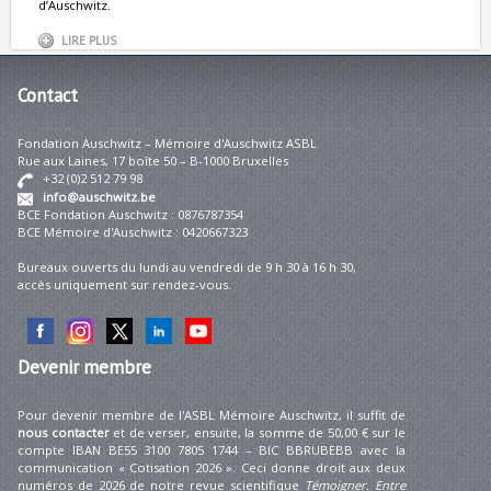
d’Auschwitz.
LIRE PLUS
Contact
Fondation Auschwitz – Mémoire d'Auschwitz ASBL
Rue aux Laines, 17 boîte 50 – B-1000 Bruxelles
+32 (0)2 512 79 98
info@auschwitz.be
BCE Fondation Auschwitz : 0876787354
BCE Mémoire d'Auschwitz : 0420667323
Bureaux ouverts du lundi au vendredi de 9 h 30 à 16 h 30,
accès uniquement sur rendez-vous.
Devenir
membre
Pour devenir membre de l'ASBL Mémoire Auschwitz, il suffit de
nous contacter
et de verser, ensuite, la somme de 50,00 € sur le
compte IBAN BE55 3100 7805 1744 – BIC BBRUBEBB avec la
communication « Cotisation 2026 ». Ceci donne droit aux deux
numéros de 2026 de notre revue scientifique
Témoigner. Entre