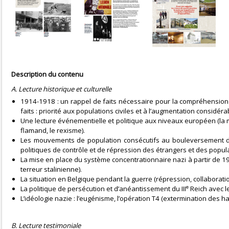
Description du contenu
A. Lecture historique et culturelle
1914-1918 : un rappel de faits nécessaire pour la compréhension d
faits : priorité aux populations civiles et à l’augmentation considé
Une lecture événementielle et politique aux niveaux européen (la m
flamand, le rexisme).
Les mouvements de population consécutifs au bouleversement de l
politiques de contrôle et de répression des étrangers et des popu
La mise en place du système concentrationnaire nazi à partir de 19
terreur stalinienne).
La situation en Belgique pendant la guerre (répression, collaboratio
e
La politique de persécution et d’anéantissement du III
Reich avec l
L’idéologie nazie : l’eugénisme, l’opération T4 (extermination des ha
B. Lecture testimoniale