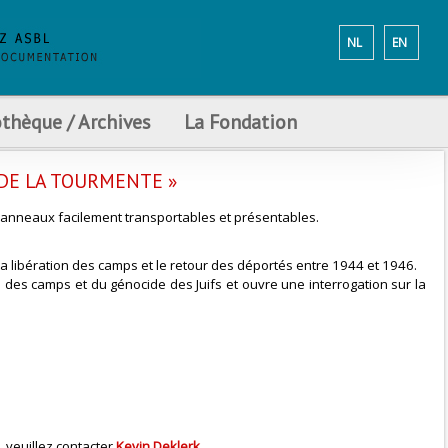
NL
EN
othèque / Archives
La Fondation
 DE LA TOURMENTE »
3 panneaux facilement transportables et présentables.
.
la libération des camps et le retour des déportés entre 1944 et 1946.
e des camps et du génocide des Juifs et ouvre une interrogation sur la
 veuillez contacter
Kevin Deklerk
.