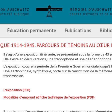
Éducation permanente
Publications
Bibli
IQUE 1914-1945. PARCOURS DE TÉMOINS AU CŒUR
Il s’agit d’une exposition itinérante, se présentant sous la forme de 4
Elle existe en deux versions, une francophone et une néerlandophone
L’exposition couvre la période de la Première Guerre mondiale jusqu’à 
Une section finale, synthétique, porte sur la constitution de la mémoir
transmission.
L'exposition (PDF)
Modalités d'emprunt et fiche technique de l'exposition (PDF)
Pour réserver l'exposition ou pour tout renseignement complémentaire,