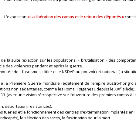
L'exposition
« La libération des camps et le retour des déportés »
consti
e la suite (exaction sur les populations, « brutalisation » des comportem
rable des violences pendant et après la guerre.
ontée des fascismes, Hitler et le NSDAP au pouvoir) et national (la situa
a Première Guerre mondiale (éclatement de l’empire austro-hongrois) et 
e
lations non sédentaires, comme les Roms [Tsiganes], depuis le XIX
siècle).
33 (avec une vision rétrospective sur l’ouverture des premiers camps à la
n, déportation, résistances).
es tueries et le fonctionnement des centres d’extermination implantés en 
ndicapés), la sélection des races, la fascination pour la mort.