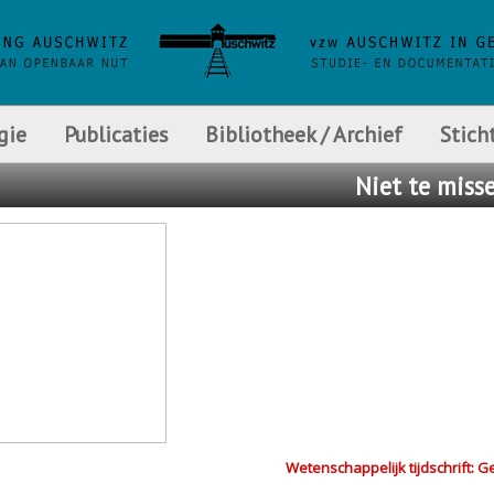
gie
Publicaties
Bibliotheek / Archief
Stich
Niet
te miss
Wetenschappelijk tijdschrift: G