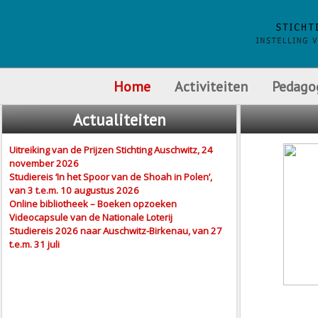
Home
Activiteiten
Pedago
Actualiteiten
Uitreiking van de Prijzen Stichting Auschwitz, 24
november 2026
Studiereis ‘In het Spoor van de Shoah in Polen’,
van 3 t.e.m. 10 augustus 2026
Online bibliotheek – Boeken opzoeken
Videocapsule van de Nationale Loterij
Studiereis 2026 naar Auschwitz-Birkenau, van 27
t.e.m. 31 juli