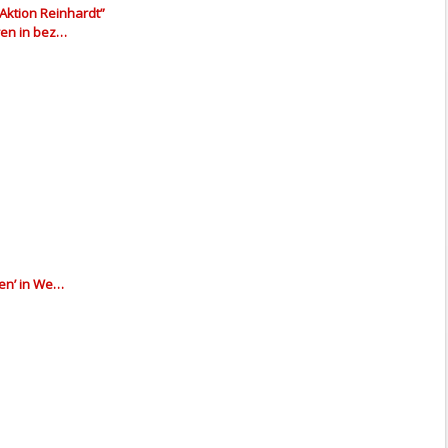
Aktion Reinhardt”
ren in bez…
den’ in We…