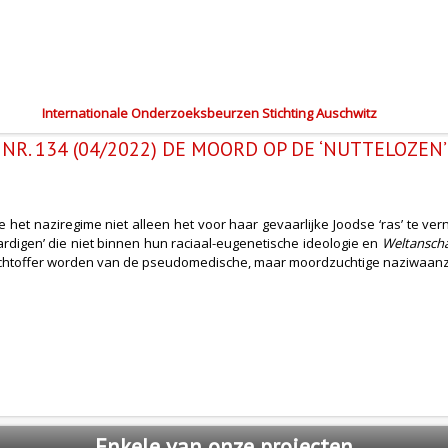
Internationale Onderzoeksbeurzen Stichting Auschwitz
NR. 134 (04/2022) DE MOORD OP DE ‘NUTTELOZEN’
het naziregime niet alleen het voor haar gevaarlijke Joodse ‘ras’ te ve
igen’ die niet binnen hun raciaal-eugenetische ideologie en
Weltansch
lachtoffer worden van de pseudomedische, maar moordzuchtige naziwaanz
Enkele
van onze projecten