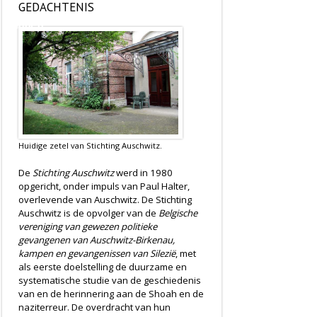
GEDACHTENIS
Wij
steunen
Huidige zetel van Stichting Auschwitz.
De
Stichting Auschwitz
werd in 1980
opgericht, onder impuls van Paul Halter,
overlevende van Auschwitz. De Stichting
Auschwitz is de opvolger van de
Belgische
vereniging van gewezen politieke
gevangenen van Auschwitz-Birkenau,
kampen en gevangenissen van Silezië
, met
als eerste doelstelling de duurzame en
systematische studie van de geschiedenis
van en de herinnering aan de Shoah en de
naziterreur. De overdracht van hun