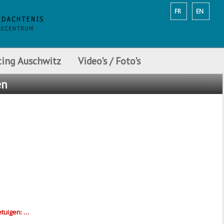
FR
EN
ting Auschwitz
Video's / Foto's
en
etuigen: …