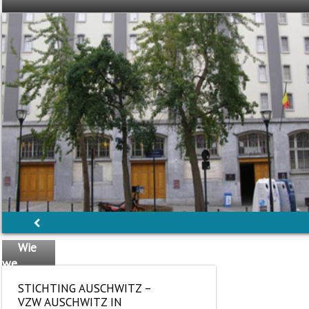
Wie
we
zijn
STICHTING AUSCHWITZ –
Het
VZW AUSCHWITZ IN
team