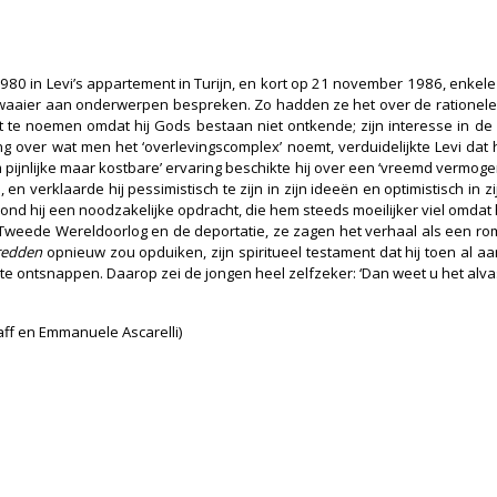
980 in Levi’s appartement in Turijn, en kort op 21 november 1986, enkele
waaier aan onderwerpen bespreken. Zo hadden ze het over de rationele 
ïst te noemen omdat hij Gods bestaan niet ontkende; zijn interesse i
ver wat men het ‘overlevingscomplex’ noemt, verduidelijkte Levi dat h
m pijnlijke maar kostbare’ ervaring beschikte hij over een ‘vreemd vermoge
e, en verklaarde hij pessimistisch te zijn in zijn ideeën en optimistisch 
nd hij een noodzakelijke opdracht, die hem steeds moeilijker viel omdat hi
 Tweede Wereldoorlog en de deportatie, ze zagen het verhaal als een r
redden
opnieuw zou opduiken, zijn spiritueel testament dat hij toen al a
te ontsnappen. Daarop zei de jongen heel zelfzeker: ‘Dan weet u het alva
aff en Emmanuele Ascarelli)