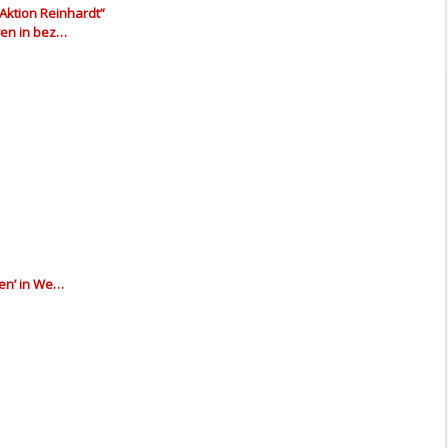
Aktion Reinhardt”
ren in bez…
den’ in We…