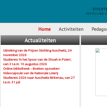
Home
Activiteiten
Pedago
Actualiteiten
Uitreiking van de Prijzen Stichting Auschwitz, 24
november 2026
Studiereis ‘In het Spoor van de Shoah in Polen’,
van 3 t.e.m. 10 augustus 2026
Online bibliotheek – Boeken opzoeken
Videocapsule van de Nationale Loterij
Studiereis 2026 naar Auschwitz-Birkenau, van 27
t.e.m. 31 juli