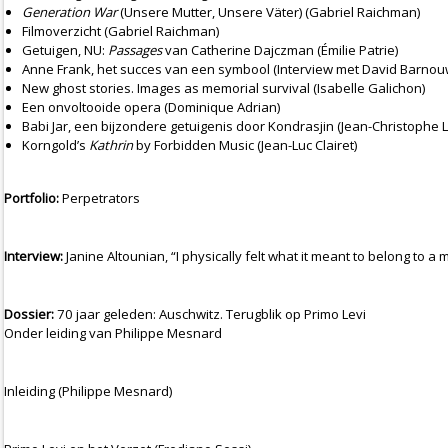
Generation War
(Unsere Mutter, Unsere Väter) (Gabriel Raichman)
Filmoverzicht (Gabriel Raichman)
Getuigen, NU:
Passages
van Catherine Dajczman (Émilie Patrie)
Anne Frank, het succes van een symbool (Interview met David Barno
New ghost stories. Images as memorial survival (Isabelle Galichon)
Een onvoltooide opera (Dominique Adrian)
Babi Jar, een bijzondere getuigenis door Kondrasjin (Jean-Christophe 
Korngold’s
Kathrin
by Forbidden Music (Jean-Luc Clairet)
Portfolio:
Perpetrators
Interview:
Janine Altounian
, “I physically felt what it meant to belong to 
Dossier:
70 jaar geleden: Auschwitz. Terugblik op Primo Levi
Onder leiding van Philippe Mesnard
Inleiding (Philippe Mesnard)