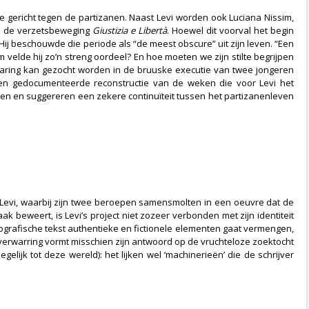
ie gericht tegen de partizanen. Naast Levi worden ook Luciana Nissim,
j de verzetsbeweging
Giustizia e Libertà
. Hoewel dit voorval het begin
Hij beschouwde die periode als “de meest obscure” uit zijn leven. “Een
velde hij zo’n streng oordeel? En hoe moeten we zijn stilte begrijpen
rklaring kan gezocht worden in de bruuske executie van twee jongeren
e en gedocumenteerde reconstructie van de weken die voor Levi het
ven en suggereren een zekere continuïteit tussen het partizanenleven
o Levi, waarbij zijn twee beroepen samensmolten in een oeuvre dat de
ak beweert, is Levi’s project niet zozeer verbonden met zijn identiteit
tobiografische tekst authentieke en fictionele elementen gaat vermengen,
 verwarring vormt misschien zijn antwoord op de vruchteloze zoektocht
ijk tot deze wereld): het lijken wel ‘machinerieën’ die de schrijver