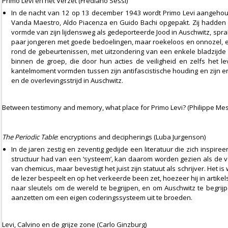
Primo Levi en het Verzet (Frediano Sessi)
In de nacht van 12 op 13 december 1943 wordt Primo Levi aangehouden 
Vanda Maestro, Aldo Piacenza en Guido Bachi opgepakt. Zij hadde
vormde van zijn lijdensweg als gedeporteerde Jood in Auschwitz, sprak
paar jongeren met goede bedoelingen, maar roekeloos en onnozel, een 
rond de gebeurtenissen, met uitzondering van een enkele bladzijde m
binnen de groep, die door hun acties de veiligheid en zelfs het 
kantelmoment vormden tussen zijn antifascistische houding en zijn e
en de overlevingsstrijd in Auschwitz.
Between testimony and memory, what place for Primo Levi? (Philippe Me
The Periodic Table
: encryptions and decipherings
(Luba Jurgenson)
In de jaren zestig en zeventig gedijde een literatuur die zich insp
structuur had van een ‘systeem’, kan daarom worden gezien als de verov
van chemicus, maar bevestigt het juist zijn statuut als schrijver. Het 
de lezer bespeelt en op het verkeerde been zet, hoezeer hij in artik
naar sleutels om de wereld te begrijpen, en om Auschwitz te begrijp
aanzetten om een eigen coderingssysteem uit te broeden.
Levi, Calvino en de grijze zone (Carlo Ginzburg)