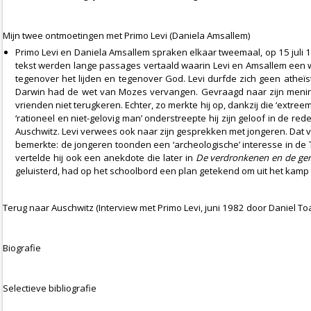
Mijn twee ontmoetingen met Primo Levi (Daniela Amsallem)
Primo Levi en Daniela Amsallem spraken elkaar tweemaal, op 15 juli 1
tekst werden lange passages vertaald waarin Levi en Amsallem een 
tegenover het lijden en tegenover God. Levi durfde zich geen athe
Darwin had de wet van Mozes vervangen. Gevraagd naar zijn mening o
vrienden niet terugkeren. Echter, zo merkte hij op, dankzij die ‘extree
‘rationeel en niet-gelovig man’ onderstreepte hij zijn geloof in de red
Auschwitz. Levi verwees ook naar zijn gesprekken met jongeren. Dat vo
bemerkte: de jongeren toonden een ‘archeologische’ interesse in de
vertelde hij ook een anekdote die later in
De verdronkenen en de ge
geluisterd, had op het schoolbord een plan getekend om uit het kamp 
Terug naar Auschwitz (Interview met Primo Levi, juni 1982 door Daniel To
Biografie
Selectieve bibliografie