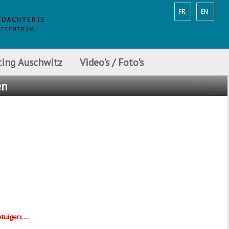
FR
EN
ting Auschwitz
Video's / Foto's
en
etuigen: …