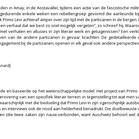
in Amay, in de Aostavallei, tijdens een actie van de fascistische milit
n gedurende enkele weken een rebellengroep gevormd die aanleunde bi
 Primo Levi achteraf amper over zijn tijd met de partizanen in de bergen. 
verhaal dat we best zo snel mogelijk vergeten”, zo schreef hij. Waarom 
et verhalen en allusies in zijn literair werk en getuigenissen? Een ve
leven van de andere partizanen in gevaar brachten. De gedetailleerd
ngagement bij de partizanen, openen in elk geval ook andere perspectie
snard)
ireerde en baseerde op het wetenschappelijke model. Het project van Prim
ering van een specifiek literair terrein: in tegenstelling tot wat men va
is waarschijnlijk met die bedoeling dat Primo Levi in zijn ogenschijnlijk au
els en interviews ook de nood aan helderheid benadrukt. Die doelbewuste
en (die twee zaken zijn nauw verbonden, want Auschwitz behoort wel degel