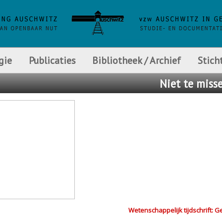
gie
Publicaties
Bibliotheek / Archief
Stich
Niet
te miss
Wetenschappelijk tijdschrift: G