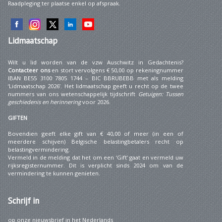
Raadpleging ter plaatse enkel op afspraak.
Lidmaatschap
Wilt u lid worden van de vzw Auschwitz in Gedachtenis?
Contacteer ons
en stort vervolgens € 50,00 op rekeningnummer
IBAN BE55 3100 7805 1744 – BIC BBRUBEBB met als melding
‘Lidmaatschap 2026’. Het lidmaatschap geeft u recht op de twee
nummers van ons wetenschappelijk tijdschrift
Getuigen: Tussen
geschiedenis en herinnering
voor 2026.
GIFTEN
Bovendien geeft elke gift van € 40,00 of meer (in een of
meerdere schijven) Belgische belastingbetalers recht op
belastingvermindering.
Vermeld in de melding dat het om een ‘Gift’ gaat en vermeld uw
rijksregisternummer. Dit is verplicht sinds 2024 om van de
vermindering te kunnen genieten.
Schrijf
in
op onze nieuwsbrief in het Nederlands