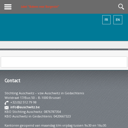
Label “Bakens voor Burgerzin”
FR
EN
Contact
Stichting Auschwitz – vzw Auschwitz in Gedachtenis
Wolstraat 17/Bus 50 – B-1000 Brussel
+32 (0)2 512 79 98
info@auschwitz.be
KBO Stichting Auschwitz: 0876787354
KBO Auschwitz in Gedachtenis: 0420667323
Kantoren geopend van maandag t/m vrijdag tussen 9u30 en 16u30.