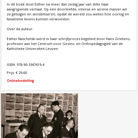
In dit boek doet Esther na meer dan zestig jaar van stilte haar
aangrijpende verhaal. Op een doorleefde, intense en serene manier wil
ze getuigen en sensibiliseren, opdat de wereld zou weten hoe oorlog en
fanatisme levens kunnen verwoesten.
Over de auteur:
Esther Naschelski werd in haar schrijfproces begeleid door Hans Grietens,
professor aan het Centrum voor Gezins- en Orthopedagogiek van de
Katholieke Universiteit Leuven.
ISBN: 978-90-3347419-4
Prijs: € 29,60
Onlinebestelling
Laurien Vastenhout, ‘Joodse
raden’ in West-Europa tijdens de
Duitse bezetting