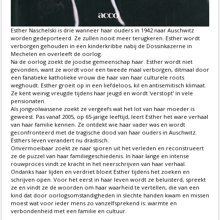
Esther Naschelski is drie wanneer haar ouders in 1942 naar Auschwitz
worden gedeporteerd. Ze zullen nooit meer terugkeren. Esther wordt
verborgen gehouden in een kinderkribbe nabij de Dossinkazerne in
Mechelen en overleeft de oorlog.
Na de oorlog zoekt de joodse gemeenschap haar. Esther wordt niet
gevonden, want ze wordt voor een tweede maal verborgen, ditmaal door
een fanatieke katholieke vrouw die haar van haar culturele roots
weghoudt. Esther groeit op in een liefdeloos, kil en antisemitisch klimaat.
Ze kent weinig vreugde tijdens haar jeugd en wordt 'verstopt' in vele
pensionaten.
Als jongvolwassene zoekt ze vergeefs wat het lot van haar moeder is
geweest. Pas vanaf 2005, op 65-jarige leeftijd, leert Esther het ware verhaal
van haar familie kennen. Ze ontdekt wie haar vader was en wordt
geconfronteerd met de tragische dood van haar ouders in Auschwitz.
Esthers leven verandert nu drastisch.
Onvermoeibaar zoekt ze naar sporen uit het verleden en reconstrueert
ze de puzzel van haar familiegeschiedenis. In haar lange en intense
rouwproces vindt ze kracht in het neerschrijven van haar verhaal.
Ondanks haar lijden en verdriet bloeit Esther tijdens het zoeken en
schrijven open. Voor het eerst in haar leven wordt ze beluisterd, spreekt
ze en vindt ze de woorden om haar waarheid te vertellen, die van een
kind dat door oorlogsomstandigheden in slechte handen kwam en missen
moest wat voor ieder mens zo vanzelfsprekend is: warmte en
verbondenheid met een familie en cultuur.