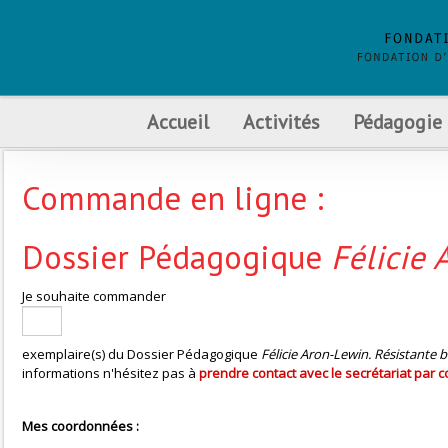
Accueil
Activités
Pédagogie
Commande en ligne :
Dossier Pédagogique
Félicie 
Je souhaite commander
exemplaire(s) du Dossier Pédagogique
Félicie Aron-Lewin. Résistante 
informations n'hésitez pas à
prendre contact avec le secrétariat par c
Mes coordonnées :