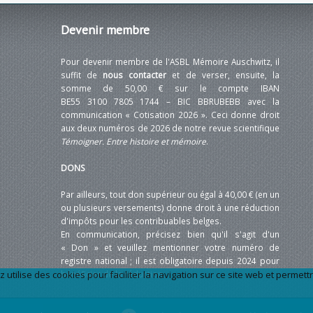
Devenir
membre
Pour devenir membre de l'ASBL Mémoire Auschwitz, il
suffit de
nous contacter
et de verser, ensuite, la
somme de 50,00 € sur le compte IBAN
BE55 3100 7805 1744 – BIC BBRUBEBB avec la
communication « Cotisation 2026 ». Ceci donne droit
aux deux numéros de 2026 de notre revue scientifique
Témoigner. Entre histoire et mémoire
.
DONS
Par ailleurs, tout don supérieur ou égal à 40,00 € (en un
ou plusieurs versements) donne droit à une réduction
d'impôts pour les contribuables belges.
En communication, précisez bien qu'il s'agit d'un
« Don » et veuillez mentionner votre numéro de
registre national ; il est obligatoire depuis 2024 pour
tilise des cookies pour faciliter la navigation sur ce site web et permettre 
bénéficier de la réduction.